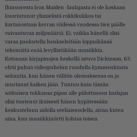
Ikinuoresta Iron Maiden -laulajasta ei ole koskaan
kuoriutunut ylimielistä rokkikukkoa tai
kartanostaan kerran viidessä vuodessa tien päälle
vaivautuvaa miljonääriä. Ei, vaikka hänellä olisi
varaa paukutella henkseleitään loppuikänsä
tekemättä enää levyllistäkään musiikkia.
Kotonaan kirjapinojen keskellä istuva Dickinson, 63,
ehtii puhua videopuhelun ruudulla kymmenkunta
sekuntia, kun hänen välitön olemuksensa on jo
murtanut kaiken jään. Tuntuu kuin tämän
sotkuisen tukkansa pipon alle piilottaneen laulajan
olisi tuntenut ikuisesti hänen hypätessään
keskusteluun aidolla uteliaisuudella, aivan kuten
aina, kun musiikkinörtti kohtaa toisen.