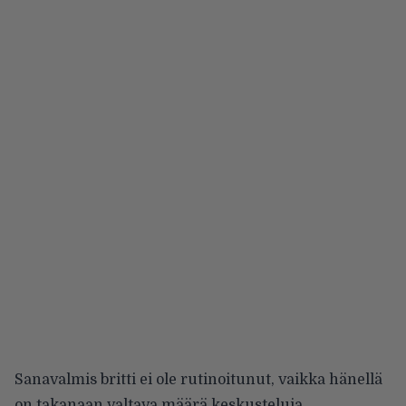
Sanavalmis britti ei ole rutinoitunut, vaikka hänellä
on takanaan valtava määrä keskusteluja