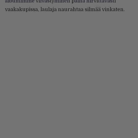
albumimme viivästyminen paina hirvittävästi
vaakakupissa, laulaja naurahtaa silmää vinkaten.