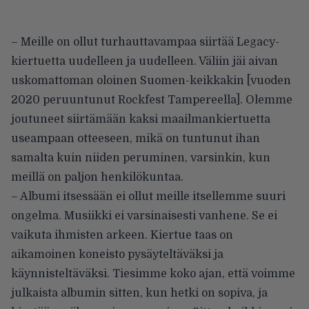
– Meille on ollut turhauttavampaa siirtää Legacy-
kiertuetta uudelleen ja uudelleen. Väliin jäi aivan
uskomattoman oloinen Suomen-keikkakin [vuoden
2020 peruuntunut Rockfest Tampereella]. Olemme
joutuneet siirtämään kaksi maailmankiertuetta
useampaan otteeseen, mikä on tuntunut ihan
samalta kuin niiden peruminen, varsinkin, kun
meillä on paljon henkilökuntaa.
– Albumi itsessään ei ollut meille itsellemme suuri
ongelma. Musiikki ei varsinaisesti vanhene. Se ei
vaikuta ihmisten arkeen. Kiertue taas on
aikamoinen koneisto pysäyteltäväksi ja
käynnisteltäväksi. Tiesimme koko ajan, että voimme
julkaista albumin sitten, kun hetki on sopiva, ja