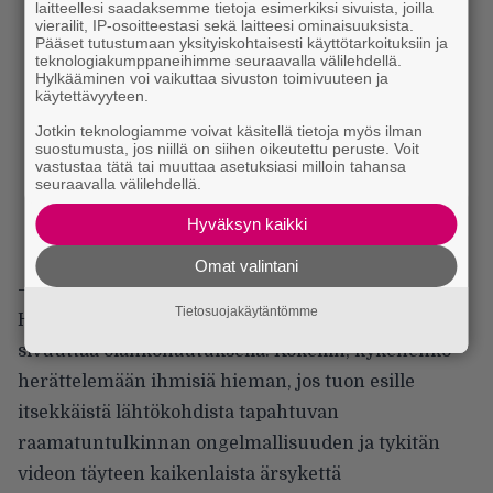
laitteellesi saadaksemme tietoja esimerkiksi sivuista, joilla
vierailit, IP-osoitteestasi sekä laitteesi ominaisuuksista.
Pääset tutustumaan yksityiskohtaisesti käyttötarkoituksiin ja
teknologiakumppaneihimme seuraavalla välilehdellä.
Hylkääminen voi vaikuttaa sivuston toimivuuteen ja
käytettävyyteen.
Jotkin teknologiamme voivat käsitellä tietoja myös ilman
suostumusta, jos niillä on siihen oikeutettu peruste. Voit
vastustaa tätä tai muuttaa asetuksiasi milloin tahansa
seuraavalla välilehdellä.
Hyväksyn kaikki
Omat valintani
– En jättänyt aihetta vain yhteen näkökulmaan.
Tietosuojakäytäntömme
Halusin tehdä yksityiskohtaisen videon, jota ei voi
sivuuttaa olankohautuksella. Kokeilin, kykenenkö
herättelemään ihmisiä hieman, jos tuon esille
itsekkäistä lähtökohdista tapahtuvan
raamatuntulkinnan ongelmallisuuden ja tykitän
videon täyteen kaikenlaista ärsykettä