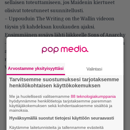
sellaisen toteuttamiseen, jos Maidenin kiertueet
olisivat toteutuneet suunnitellusti.
– Uppouduin The Writing on the Wallin videoon
täysin yli kahdeksan kuukauden ajaksi.
Ensimmäinen sysäys lähti liikkeelle Sons of Anarchy
-sarjasta, jota katsoin ensimmäisten koronasulkujen
aikana. Huomasin ajattelevani eri kulmista,
millaisessa unissakävelijöiden maailmassa elämme.
Vaellamme määrätietoisesti kohti maailmanloppua.
Arvostamme yksityisyyttäsi
Valintasi
Tarvitsemme suostumuksesi tarjotaksemme
henkilökohtaisen käyttökokemuksen
Me ja huolellisesti valitsemamme
88 teknologiakumppania
hyödynnämme henkilötietoja tarjotaksemme paremman
käyttäjäkokemuksen sekä kohdentaaksemme sisältöä ja
mainoksia.
Hyväksymällä suostut tietojesi käyttöön seuraavasti
Käytämme laitetunnisteita ja tallennamme evästeitä