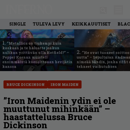
SINGLE
TULEVA LEVY
KEIKKAUUTISET
BLAC
1.
”Metallica on tiukempi kuin
koskaan ja te haluatte jonkun
2.
nulikan yrittävän olla Hetfield?” –
”He ovat tuoneet soittoo
Pepper Keenan muisteli
uutta” – Sepulturan Andreas
ensimmäistä koesoittoaan hevijätin
nimeää bändin, jonka riffit
kanssa
tehneet vaikutuksen
BRUCE DICKINSON
IRON MAIDEN
”Iron Maidenin ydin ei ole
muuttunut mihinkään” –
haastattelussa Bruce
Dickinson