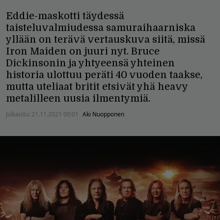
Eddie-maskotti täydessä
taisteluvalmiudessa samuraihaarniska
yllään on terävä vertauskuva siitä, missä
Iron Maiden on juuri nyt. Bruce
Dickinsonin ja yhtyeensä yhteinen
historia ulottuu peräti 40 vuoden taakse,
mutta uteliaat britit etsivät yhä heavy
metalilleen uusia ilmentymiä.
Julkaistu:
21.11.2021 00:01
Aki Nuopponen