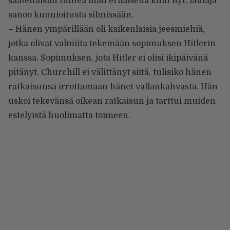
saatettaisiin tuntea ihan erilaisena kuin nyt, laulaja
sanoo kunnioitusta silmissään.
– Hänen ympärillään oli kaikenlaisia jeesmiehiä,
jotka olivat valmiita tekemään sopimuksen Hitlerin
kanssa. Sopimuksen, jota Hitler ei olisi ikipäivänä
pitänyt. Churchill ei välittänyt siitä, tulisiko hänen
ratkaisunsa irrottamaan hänet vallankahvasta. Hän
uskoi tekevänsä oikean ratkaisun ja tarttui muiden
estelyistä huolimatta toimeen.