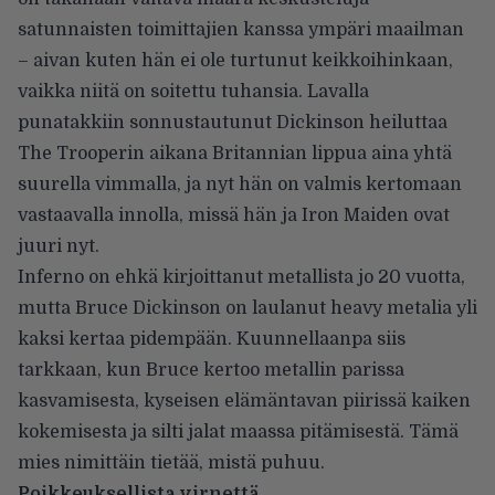
satunnaisten toimittajien kanssa ympäri maailman
– aivan kuten hän ei ole turtunut keikkoihinkaan,
vaikka niitä on soitettu tuhansia. Lavalla
punatakkiin sonnustautunut Dickinson heiluttaa
The Trooperin aikana Britannian lippua aina yhtä
suurella vimmalla, ja nyt hän on valmis kertomaan
vastaavalla innolla, missä hän ja Iron Maiden ovat
juuri nyt.
Inferno on ehkä kirjoittanut metallista jo 20 vuotta,
mutta Bruce Dickinson on laulanut heavy metalia yli
kaksi kertaa pidempään. Kuunnellaanpa siis
tarkkaan, kun Bruce kertoo metallin parissa
kasvamisesta, kyseisen elämäntavan piirissä kaiken
kokemisesta ja silti jalat maassa pitämisestä. Tämä
mies nimittäin tietää, mistä puhuu.
Poikkeuksellista virnettä