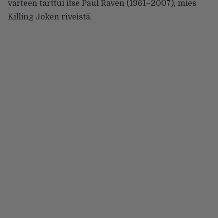
varteen tarttui itse Paul Raven (1961–2007), mies
Killing Joken riveistä.