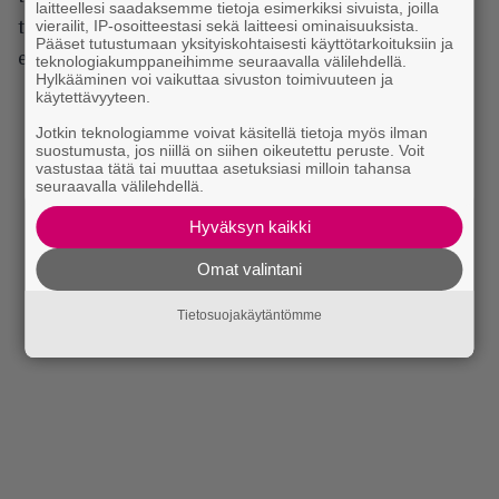
laitteellesi saadaksemme tietoja esimerkiksi sivuista, joilla
vierailit, IP-osoitteestasi sekä laitteesi ominaisuuksista.
tapaus jokaisella osa-alueella. Levyn
Pääset tutustumaan yksityiskohtaisesti käyttötarkoituksiin ja
erikoislaatuisuus tuntui jo sitä tehdessä.
teknologiakumppaneihimme seuraavalla välilehdellä.
Hylkääminen voi vaikuttaa sivuston toimivuuteen ja
käytettävyyteen.
Jotkin teknologiamme voivat käsitellä tietoja myös ilman
suostumusta, jos niillä on siihen oikeutettu peruste. Voit
vastustaa tätä tai muuttaa asetuksiasi milloin tahansa
seuraavalla välilehdellä.
Hyväksyn kaikki
Omat valintani
Tietosuojakäytäntömme