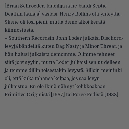
[Brian Schroeder, taiteilija ja hc-bändi Septic
Deathin laulaja] vastasi. Henry Rollins otti yhteyttä…
Skene oli tosi pieni, mutta demo alkoi kerätä
kiinnostusta.
– Southern Recordsin John Loder julkaisi Dischord-
levyjä bändeiltä kuten Dag Nasty ja Minor Threat, ja
hän halusi julkaista demomme. Olimme tehneet
siitä jo vinyylin, mutta Loder julkaisi sen uudelleen
ja teimme diilin toisestakin levystä. Silloin meininki
oli, että kuka tahansa kelpaa, jos saa levyn
julkaistua. En ole ikinä nähnyt kolikkoakaan
Primitive Originistä [1987] tai Force Fedistä [1988].