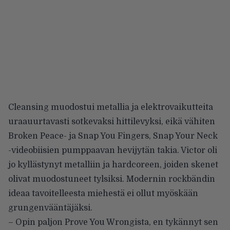
Cleansing muodostui metallia ja elektrovaikutteita
uraauurtavasti sotkevaksi hittilevyksi, eikä vähiten
Broken Peace- ja Snap You Fingers, Snap Your Neck
-videobiisien pumppaavan hevijytän takia. Victor oli
jo kyllästynyt metalliin ja hardcoreen, joiden skenet
olivat muodostuneet tylsiksi. Modernin rockbändin
ideaa tavoitelleesta miehestä ei ollut myöskään
grungenvääntäjäksi.
– Opin paljon Prove You Wrongista, en tykännyt sen