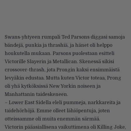
Swans-yhtyeen rumpali Ted Parsons diggasi samoja
bändejä, punkia ja thrashiä, ja hänet oli helppo
houkutella mukaan. Parsons puolestaan esitteli
Victorille Slayerin ja Metallican. Skenessä sikisi
crossover-thrash, jota Prongin kaksi ensimmäistä
levyäkin edustaa. Mutta kuten Victor toteaa, Prong
oli yhä kytköksissä New Yorkin noiseen ja
Manhattanin taideskeneen.
– Lower East Sidella eleli pummeja, narkkareita ja
taidehörhöjä. Emme olleet lähiöpentuja, joten
otteissamme oli muita enemmän särmää.
Victorin pääasiallisena vaikuttimena oli Killing Joke,