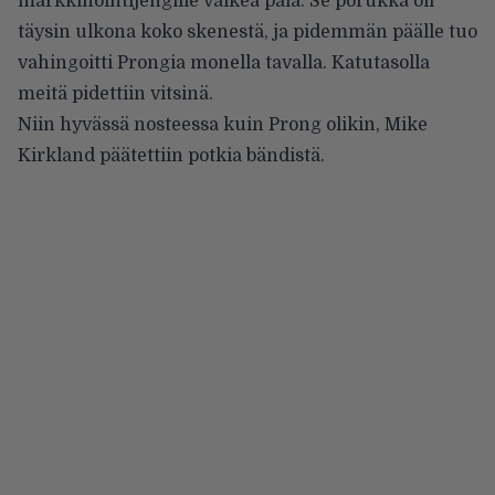
markkinointijengille vaikea pala. Se porukka oli
täysin ulkona koko skenestä, ja pidemmän päälle tuo
vahingoitti Prongia monella tavalla. Katutasolla
meitä pidettiin vitsinä.
Niin hyvässä nosteessa kuin Prong olikin, Mike
Kirkland päätettiin potkia bändistä.