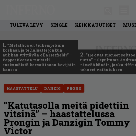
TULEVA LEVY
SINGLE
KEIKKAUUTISET
MUSI
1.
”Metallica on tiukempi kuin
koskaan ja te haluatte jonkun
2.
nulikan yrittävän olla Hetfield?” –
”He ovat tuoneet soittoo
Pepper Keenan muisteli
uutta” – Sepulturan Andreas
ensimmäistä koesoittoaan hevijätin
nimeää bändin, jonka riffit
kanssa
tehneet vaikutuksen
HAASTATTELU
DANZIG
PRONG
”Katutasolla meitä pidettiin
vitsinä” – haastattelussa
Prongin ja Danzigin Tommy
Victor