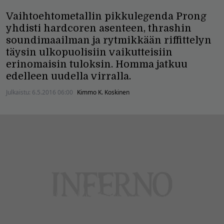
Vaihtoehtometallin pikkulegenda Prong
yhdisti hardcoren asenteen, thrashin
soundimaailman ja rytmikkään riffittelyn
täysin ulkopuolisiin vaikutteisiin
erinomaisin tuloksin. Homma jatkuu
edelleen uudella virralla.
Julkaistu:
6.5.2016 06:00
Kimmo K. Koskinen