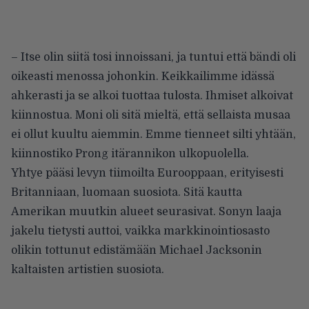
– Itse olin siitä tosi innoissani, ja tuntui että bändi oli
oikeasti menossa johonkin. Keikkailimme idässä
ahkerasti ja se alkoi tuottaa tulosta. Ihmiset alkoivat
kiinnostua. Moni oli sitä mieltä, että sellaista musaa
ei ollut kuultu aiemmin. Emme tienneet silti yhtään,
kiinnostiko Prong itärannikon ulkopuolella.
Yhtye pääsi levyn tiimoilta Eurooppaan, erityisesti
Britanniaan, luomaan suosiota. Sitä kautta
Amerikan muutkin alueet seurasivat. Sonyn laaja
jakelu tietysti auttoi, vaikka markkinointiosasto
olikin tottunut edistämään Michael Jacksonin
kaltaisten artistien suosiota.