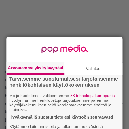
– Emme olleet mitenkään loistavia muusikoita, joten
Arvostamme yksityisyyttäsi
Valintasi
meidän piti yrittää olla fiksuja. Homma vain
Tarvitsemme suostumuksesi tarjotaksemme
mutatoitui Beg to Differille, joka oli kieltämättä
henkilökohtaisen käyttökokemuksen
laskelmoitu. Edelleen siinä oli Exodusta, Bad
Brainsiä, Swansia, noisea… mutta tavoitteena oli
Me ja huolellisesti valitsemamme
88 teknologiakumppania
hyödynnämme henkilötietoja tarjotaksemme paremman
mennä eteenpäin. Ja meillä oli budjetti ja pääsimme
käyttäjäkokemuksen sekä kohdentaaksemme sisältöä ja
mainoksia.
kunnolliseen studioon.
Hyväksymällä suostut tietojesi käyttöön seuraavasti
Pusheadin kansitaiteella varustettu Beg to Differ on
Käytämme laitetunnisteita ja tallennamme evästeitä
täysien pisteiden levy, edelleen täysin kurantti