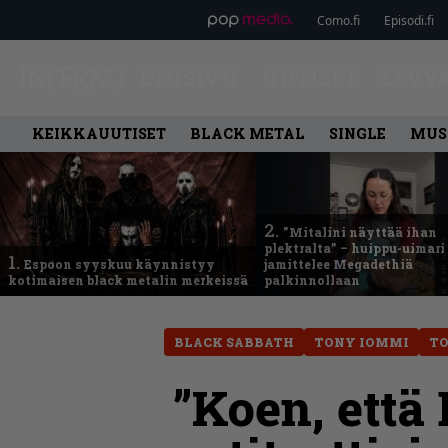
Como.fi
Episodi.fi
ETUSIVU
UUTISET
LEVY
KEIKKAUUTISET
BLACK METAL
SINGLE
MUS
2.
”Mitalini näyttää ihan
plektralta” – huippu-uimari
1.
Espoon syyskuu käynnistyy
jamittelee Megadethiä
kotimaisen black metalin merkeissä
palkinnollaan
BLACK SABBATH
TONY IOMMI
TO
”Koen, että