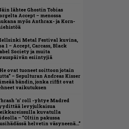
äin lähtee Ghostin Tobias
orgelta Accept – menossa
ukana myös Anthrax- ja Korn-
iehistöä
ellsinki Metal Festival kuvina,
sa 1 – Accept, Carcass, Black
abel Society ja muita
vauspäivän esiintyjiä
He ovat tuoneet soittoon jotain
utta” – Sepulturan Andreas Kisser
imeää bändin, jonka riffit ovat
ehneet vaikutuksen
hrash ’n’ roll -yhtye Madred
yydittää levyjulkaisua
eikkareissulla kuvatulla
ideolla – ”Oltiin pakussa
usihädässä helvetin väsyneenä…”