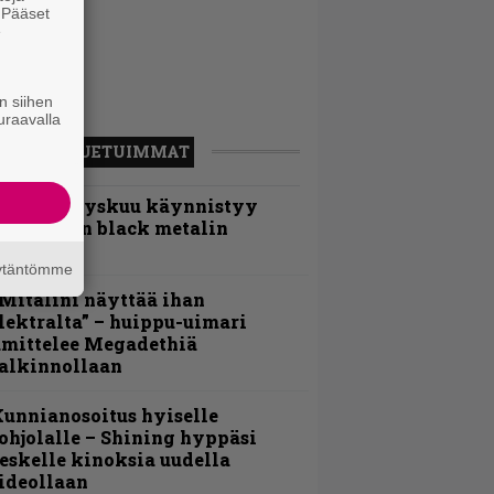
. Pääset
e
n siihen
uraavalla
LUETUIMMAT
Espoon syyskuu käynnistyy
otimaisen black metalin
erkeissä
äytäntömme
Mitalini näyttää ihan
lektralta” – huippu-uimari
amittelee Megadethiä
alkinnollaan
unnianosoitus hyiselle
ohjolalle – Shining hyppäsi
eskelle kinoksia uudella
ideollaan