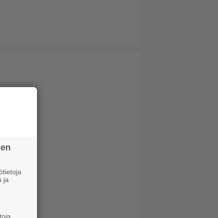
sen
tietoja
 ja
toja