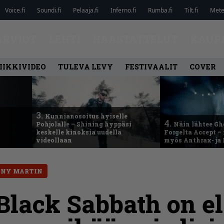
Voice.fi
Soundi.fi
Pelaaja.fi
Inferno.fi
Rumba.fi
Tilt.fi
Metel
ARVIOT
LEHTI
HAASTATTELUT
KAUP
IIKKIVIDEO
TULEVA LEVY
FESTIVAALIT
COVER
3.
Kunnianosoitus hyiselle
4.
Pohjolalle – Shining hyppäsi
Näin lähtee Gh
keskelle kinoksia uudella
Forgelta Accept 
videollaan
myös Anthrax- ja
NY MARTIN
 Black Sabbath on e