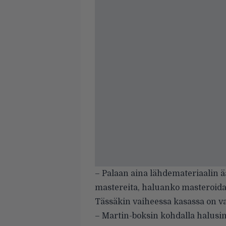
– Palaan aina lähdemateriaalin ää
mastereita, haluanko masteroida
Tässäkin vaiheessa kasassa on va
– Martin-boksin kohdalla halusi