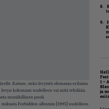
B
t
K
m
s
Hell
Fest
1 – 
relle. Katson, onko levyistä olemassa erilaisia
Blac
 levyn kokonaan uudelleen vai mitä tehdään.
ja m
esii
sta musiikillinen puoli.
n miksata Forbidden-albumin [1995] uudelleen.