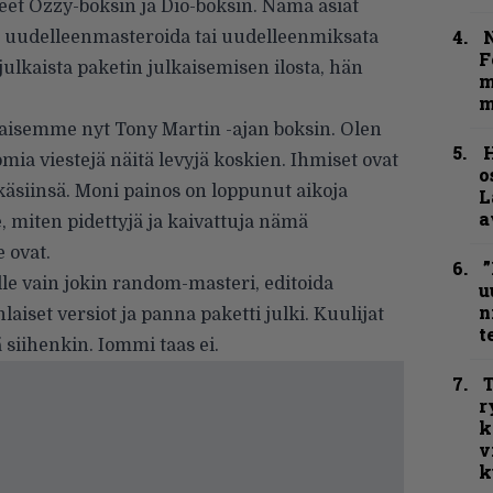
eet Ozzy-boksin ja Dio-boksin. Nämä asiat
N
koo uudelleenmasteroida tai uudelleenmiksata
F
julkaista paketin julkaisemisen ilosta, hän
m
m
ulkaisemme nyt Tony Martin -ajan boksin. Olen
H
ia viestejä näitä levyjä koskien. Ihmiset ovat
o
käsiinsä. Moni painos on loppunut aikoja
L
a
e, miten pidettyjä ja kaivattuja nämä
ovat.
”
ille vain jokin random-masteri, editoida
u
n
iset versiot ja panna paketti julki. Kuulijat
t
ä siihenkin. Iommi taas ei.
T
r
k
v
k