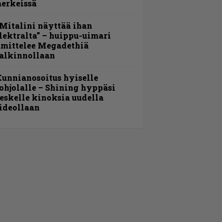
erkeissä
Mitalini näyttää ihan
lektralta” – huippu-uimari
amittelee Megadethiä
alkinnollaan
unnianosoitus hyiselle
ohjolalle – Shining hyppäsi
eskelle kinoksia uudella
ideollaan