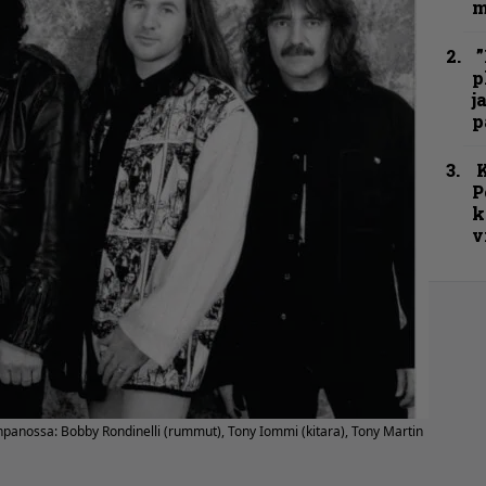
m
”
p
j
p
K
P
k
v
panossa: Bobby Rondinelli (rummut), Tony Iommi (kitara), Tony Martin