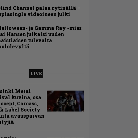
lind Channel palaa rytinällä –
uplasingle videoineen julki
Helloween- ja Gamma Ray -mies
ai Hansen julkaisi uuden
aistiaisen tulevalta
oololevyltä
LIVE
sinki Metal
ival kuvina, osa
Accept, Carcass,
k Label Society
uita avauspäivän
ntyjiä