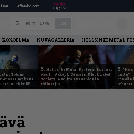
i.net
Leffatykki.com
PA
Etsi
KIRJAUDU
KOKOELMA
KUVAGALLERIA
HELLSINKI METAL FE
5.
6.
Hellsinki Metal Festival kuvina,
”He o
ostin Tobias
osa 1 – Accept, Carcass, Black Label
uutta” –
– menossa mukana
Society ja muita avauspäivän
nimeää b
 Korn-miehistöä
esiintyjiä
tehneet
lävä