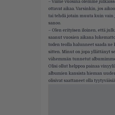
– Viime vuosina olemme julkaiss
ottavat aikaa. Varsinkin, jos ai
tai tehdä jotain muuta kuin vain 
sanoo.
– Olen erityisen iloinen, että j
saanut vuosien aikana lukemattom
toden teolla halunneet saada ne 
sitten. Minut on jopa yllättänyt s
vähemmän tunnetut albumimme 
Olisi ollut helppoa painaa vinyyl
albumien kansista hieman uudenla
olisivat saattaneet olla tyytyväisi