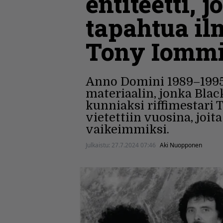
entiteetti, 
tapahtua il
Tony Iomm
Anno Domini 1989–1995 
materiaalin, jonka Blac
kunniaksi riffimestari
vietettiin vuosina, joi
vaikeimmiksi.
Julkaistu:
27.7.2024 07:46
Aki Nuopponen