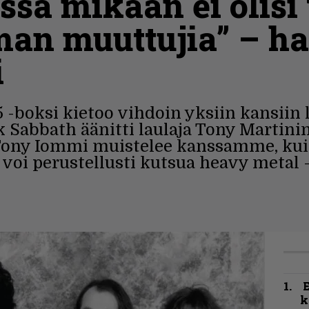
jossa mikään ei olisi
man muuttujia” – ha
i
-boksi kietoo vihdoin yksiin kansiin 
k Sabbath äänitti laulaja Tony Martini
 Tony Iommi muistelee kanssamme, kui
ta voi perustellusti kutsua heavy metal
k