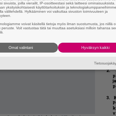
i sivuista, joilla vierailit, IP-osoitteestasi sekä laitteesi ominaisuuksista
an yksityiskohtaisesti käyttötarkoituksiin ja teknologiakumppaneihimm
la välilehdellä. Hylkääminen voi vaikuttaa sivuston toimivuuteen ja
yyteen.
knologiamme voivat käsitellä tietoja myös ilman suostumusta, jos niillä o
u peruste. Voit vastustaa tätä tai muuttaa asetuksiasi milloin tahansa se
lä.
Omat valintani
Hyväksyn kaikki
k
m
Tietosuojak
”
p
j
p
K
P
k
v