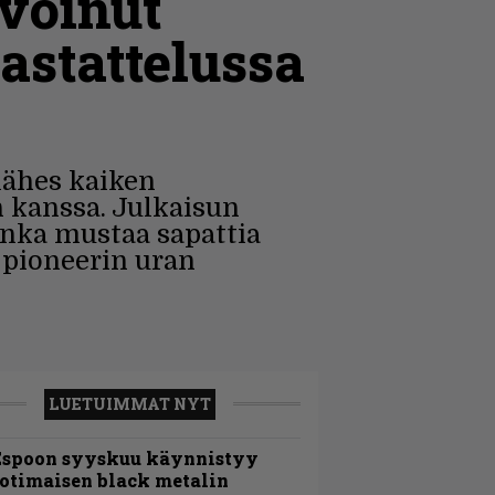
 voinut
astattelussa
lähes kaiken
n kanssa. Julkaisun
nka mustaa sapattia
 -pioneerin uran
LUETUIMMAT NYT
Espoon syyskuu käynnistyy
otimaisen black metalin