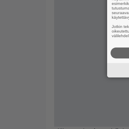
esimerkiks
tutustuma
seuraaval
käytettäv
Jotkin te
oikeutett
välilehdel