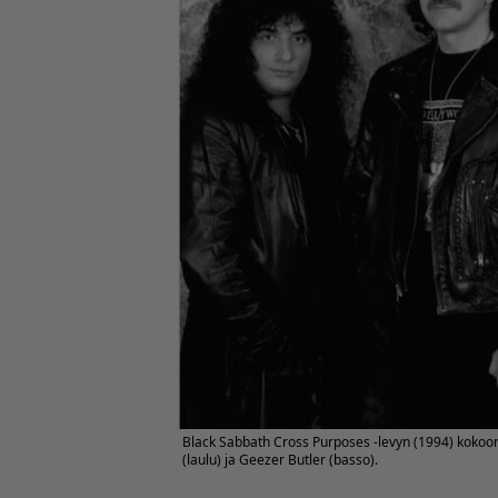
Black Sabbath Cross Purposes -levyn (1994) kokoon
(laulu) ja Geezer Butler (basso).