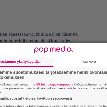
en äänessään voi kuulla paljon viisautta.
min murehdi menneitä tai huoli tulevia.
lyt ovat jo takanapäin.
sessa keskiössä on ollut Anno Domini 1989–
vuosia. Loota sisältää eri levy-yhtiön kautta
vostamme yksityisyyttäsi
Valintasi
mia lukuun ottamatta kaikki levyt, joilla
semme suostumuksesi tarjotaksemme henkilökohtai
in oli mukana.
ökokemuksen
, että boksi ilmestyy vasta nyt, koska se on nyt
lellisesti valitsemamme
88 teknologiakumppania
hyödynnämme henkilö
hin nimissä julkaistaan, tulee kitaristin
semme paremman käyttäjäkokemuksen sekä kohdentaaksemme sisältöä
a.
ä. Jotain sellaista, jonka hän voi
ällä suostut tietojesi käyttöön seuraavasti
laitetunnisteita ja tallennamme evästeitä laitteellesi saadaksemme tie