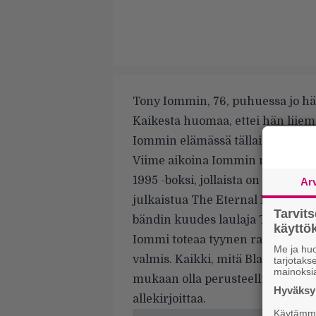
Tony Iommin, 76, puhuessa jo hän
Kaikesta huomaa, ettei hän liiem
Iommin elämässä tällaiset kriisei
Viime aikoina Iommin musiikilli
1995 -boksi, jollaista on odoteltu 
Ar
julkaistua The Eternal Idol -albu
Tarvit
bändin kuudes laulaja Tony Mart
käytt
Iommi toteaa tyynen rauhallisesti
Me ja huo
valmis. Kaikki, mitä Black Sabbat
tarjotak
mainoksi
mukaan olla perusteellisesti tehty
Hyväksym
allekirjoittaa.
Käytämme 