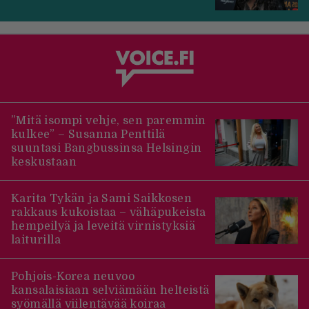
”Mitä isompi vehje, sen paremmin
kulkee” – Susanna Penttilä
suuntasi Bangbussinsa Helsingin
keskustaan
Karita Tykän ja Sami Saikkosen
rakkaus kukoistaa – vähäpukeista
hempeilyä ja leveitä virnistyksiä
laiturilla
Pohjois-Korea neuvoo
kansalaisiaan selviämään helteistä
syömällä viilentävää koiraa