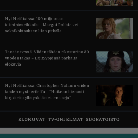
Nyt Netflixissä: 180 miljoonan
toimintaseikkailu – Margot Robbie vei
seksikohtauksen liian pitkälle
Tänään tv:ssä: Viiden tähden rikostarina 30
vuoden takaa – Lajityyppinsä parhaita
elokuvia
Nyt Netflixissä: Christopher Nolanin viiden
tähden mysteerileffa – ”Huikean hienosti
kirjoitettu yllätyskäänteiden sarja”
ELOKUVAT
TV-OHJELMAT
SUORATOISTO