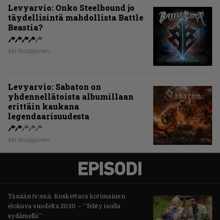
Levyarvio: Onko Steelbound jo
täydellisintä mahdollista Battle
Beastia?
Aki Nuopponen
Levyarvio: Sabaton on
yhdennellätoista albumillaan
erittäin kaukana
legendaarisuudesta
Aki Nuopponen
Tänään tv:ssä: Koskettava kotimainen
elokuva vuodelta 2020 – ”Tehty isolla
sydämellä”