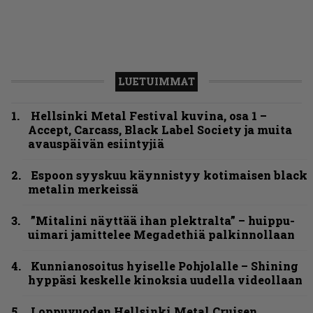
LUETUIMMAT
Hellsinki Metal Festival kuvina, osa 1 –
Accept, Carcass, Black Label Society ja muita
avauspäivän esiintyjiä
Espoon syyskuu käynnistyy kotimaisen black
metalin merkeissä
”Mitalini näyttää ihan plektralta” – huippu-
uimari jamittelee Megadethiä palkinnollaan
Kunnianosoitus hyiselle Pohjolalle – Shining
hyppäsi keskelle kinoksia uudella videollaan
Loppuvuoden Hellsinki Metal Cruisen