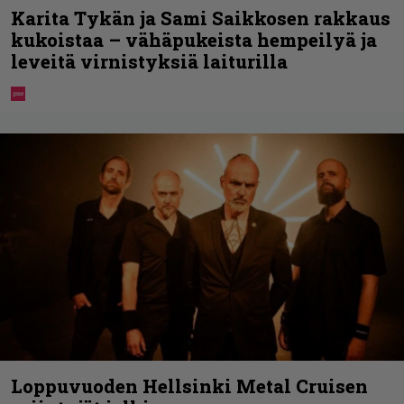
Karita Tykän ja Sami Saikkosen rakkaus
kukoistaa – vähäpukeista hempeilyä ja
leveitä virnistyksiä laiturilla
Loppuvuoden Hellsinki Metal Cruisen