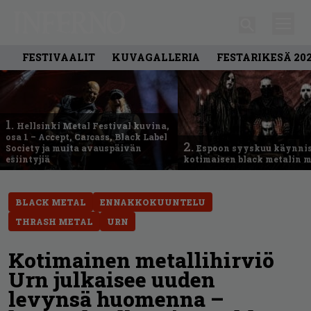
FESTIVAALIT
KUVAGALLERIA
FESTARIKESÄ 20
1.
Hellsinki Metal Festival kuvina,
osa 1 – Accept, Carcass, Black Label
2.
Society ja muita avauspäivän
Espoon syyskuu käynni
esiintyjiä
kotimaisen black metalin m
BLACK METAL
ENNAKKOKUUNTELU
THRASH METAL
URN
Kotimainen metallihirviö
Urn julkaisee uuden
levynsä huomenna –