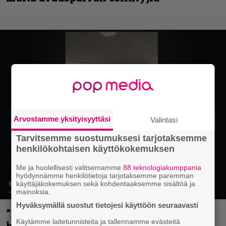
Arvostamme yksityisyyttäsi
Valintasi
Tarvitsemme suostumuksesi tarjotaksemme
henkilökohtaisen käyttökokemuksen
Me ja huolellisesti valitsemamme
88 teknologiakumppania
hyödynnämme henkilötietoja tarjotaksemme paremman
käyttäjäkokemuksen sekä kohdentaaksemme sisältöä ja
mainoksia.
Hyväksymällä suostut tietojesi käyttöön seuraavasti
”Mitalini näyttää ihan plektralta” –
Käytämme laitetunnisteita ja tallennamme evästeitä
huippu-uimari jamittelee Megadethiä