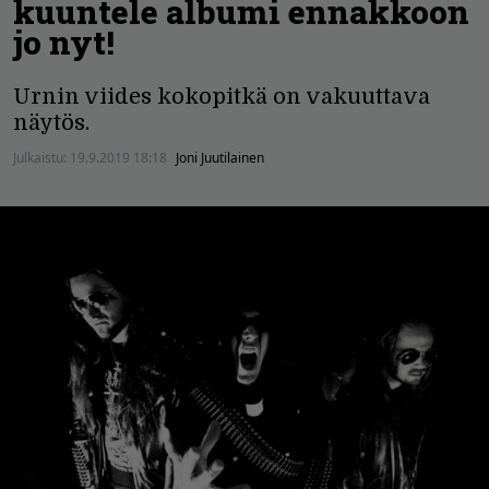
kuuntele albumi ennakkoon
jo nyt!
Urnin viides kokopitkä on vakuuttava
näytös.
Julkaistu:
19.9.2019 18:18
Joni Juutilainen