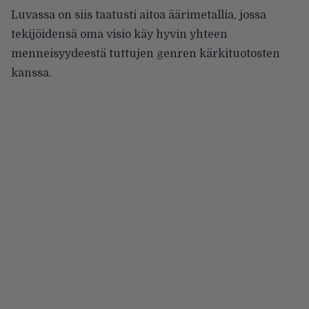
Luvassa on siis taatusti aitoa äärimetallia, jossa
tekijöidensä oma visio käy hyvin yhteen
menneisyydeestä tuttujen genren kärkituotosten
kanssa.