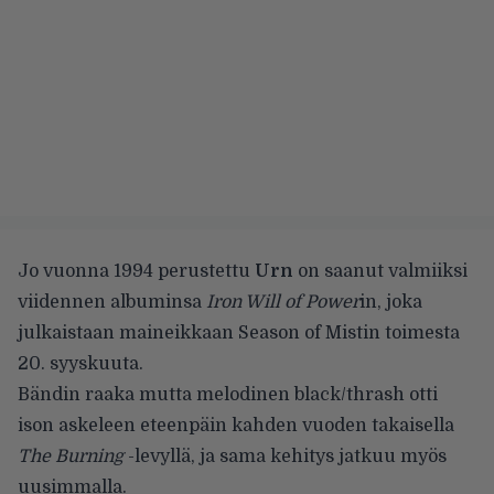
Jo vuonna 1994 perustettu
Urn
on saanut valmiiksi
viidennen albuminsa
Iron Will of Power
in, joka
julkaistaan maineikkaan Season of Mistin toimesta
20. syyskuuta.
Bändin raaka mutta melodinen black/thrash otti
ison askeleen eteenpäin kahden vuoden takaisella
The Burning
-levyllä, ja sama kehitys jatkuu myös
uusimmalla.