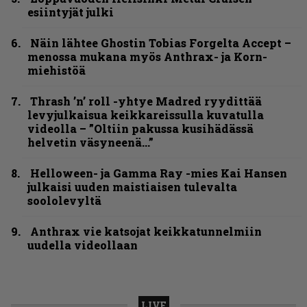
esiintyjät julki
Näin lähtee Ghostin Tobias Forgelta Accept –
menossa mukana myös Anthrax- ja Korn-
miehistöä
Thrash ’n’ roll -yhtye Madred ryydittää
levyjulkaisua keikkareissulla kuvatulla
videolla – ”Oltiin pakussa kusihädässä
helvetin väsyneenä…”
Helloween- ja Gamma Ray -mies Kai Hansen
julkaisi uuden maistiaisen tulevalta
soololevyltä
Anthrax vie katsojat keikkatunnelmiin
uudella videollaan
LIVE