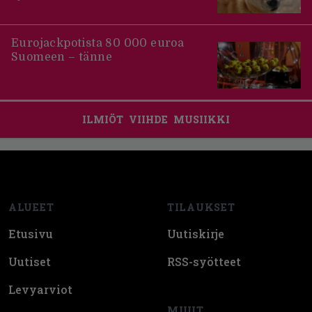
Eurojackpotista 80 000 euroa
Suomeen – tänne
ILMIÖT
VIIHDE
MUSIIKKI
Footer
ALUEET
TILAUKSET
Etusivu
Uutiskirje
Uutiset
RSS-syötteet
Levyarviot
MUUT