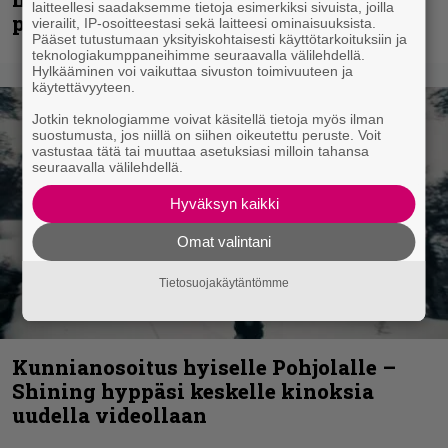
laitteellesi saadaksemme tietoja esimerkiksi sivuista, joilla
palkinnollaan
vierailit, IP-osoitteestasi sekä laitteesi ominaisuuksista.
Pääset tutustumaan yksityiskohtaisesti käyttötarkoituksiin ja
teknologiakumppaneihimme seuraavalla välilehdellä.
Hylkääminen voi vaikuttaa sivuston toimivuuteen ja
käytettävyyteen.
Jotkin teknologiamme voivat käsitellä tietoja myös ilman
suostumusta, jos niillä on siihen oikeutettu peruste. Voit
vastustaa tätä tai muuttaa asetuksiasi milloin tahansa
seuraavalla välilehdellä.
Hyväksyn kaikki
Omat valintani
Tietosuojakäytäntömme
Kunnianosoitus hyiselle Pohjolalle –
Shining hyppäsi keskelle kinoksia
uudella videollaan