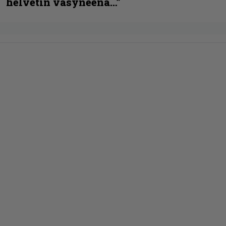
helvetin väsyneenä…”