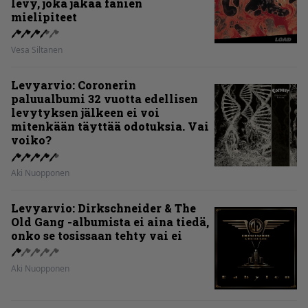
levy, joka jakaa fanien
mielipiteet
Vesa Siltanen
Levyarvio: Coronerin
paluualbumi 32 vuotta edellisen
levytyksen jälkeen ei voi
mitenkään täyttää odotuksia. Vai
voiko?
Aki Nuopponen
Levyarvio: Dirkschneider & The
Old Gang -albumista ei aina tiedä,
onko se tosissaan tehty vai ei
Aki Nuopponen