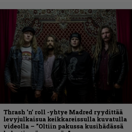
Thrash ’n’ roll -yhtye Madred ryydittää
levyjulkaisua keikkareissulla kuvatulla
videolla – ”Oltiin pakussa kusihädässä