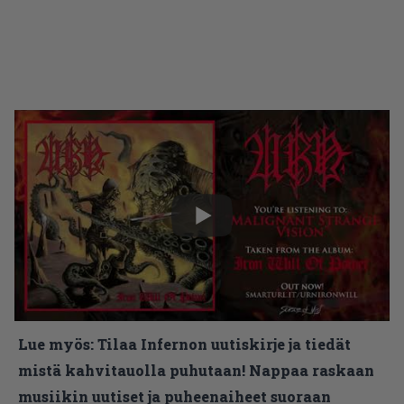
Lue myös:
Tilaa Infernon uutiskirje ja tiedät
mistä kahvitauolla puhutaan! Nappaa raskaan
musiikin uutiset ja puheenaiheet suoraan