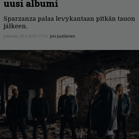
uusi albumi
Sparzanza palaa levykantaan pitkän tauon
jälkeen.
Julkaistu:
30.5.2025 17:14
Joni Juutilainen