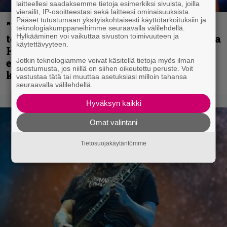
laitteellesi saadaksemme tietoja esimerkiksi sivuista, joilla
vierailit, IP-osoitteestasi sekä laitteesi ominaisuuksista.
Pääset tutustumaan yksityiskohtaisesti käyttötarkoituksiin ja
”Metallica on tiukempi kuin koskaan ja
teknologiakumppaneihimme seuraavalla välilehdellä.
Hylkääminen voi vaikuttaa sivuston toimivuuteen ja
te haluatte jonkun nulikan yrittävän olla
käytettävyyteen.
Hetfield?” – Pepper Keenan muisteli
Jotkin teknologiamme voivat käsitellä tietoja myös ilman
ensimmäistä koesoittoaan hevijätin
suostumusta, jos niillä on siihen oikeutettu peruste. Voit
kanssa
vastustaa tätä tai muuttaa asetuksiasi milloin tahansa
seuraavalla välilehdellä.
Hyväksyn kaikki
Omat valintani
Tietosuojakäytäntömme