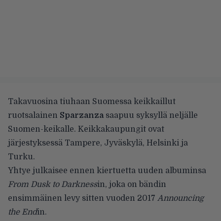
Takavuosina tiuhaan Suomessa keikkaillut
ruotsalainen
Sparzanza
saapuu syksyllä neljälle
Suomen-keikalle. Keikkakaupungit ovat
järjestyksessä Tampere, Jyväskylä, Helsinki ja
Turku.
Yhtye julkaisee ennen kiertuetta uuden albuminsa
From Dusk to Darkness
in, joka on bändin
ensimmäinen levy sitten vuoden 2017
Announcing
the End
in.