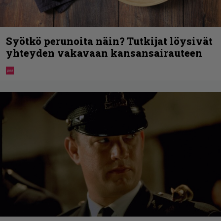
Syötkö perunoita näin? Tutkijat löysivät
yhteyden vakavaan kansansairauteen