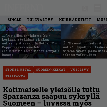
SINGLE
TULEVA LEVY
KEIKKAUUTISET
MUSI
1.
”Metallica on tiukempi kuin
koskaan ja te haluatte jonkun
2.
nulikan yrittävän olla Hetfield?” –
”He ovat tuoneet soittoo
Pepper Keenan muisteli
uutta” – Sepulturan Andreas
ensimmäistä koesoittoaan hevijätin
nimeää bändin, jonka riffit
kanssa
tehneet vaikutuksen
STONER METAL
SUOMEN-KEIKAT
UUSI LEVY
SPARZANZA
Kotimaiselle yleisölle tuttu
Sparzanza saapuu syksyllä
Suomeen – luvassa myös