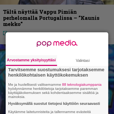
Tältä näyttää Vappu Pimiän
perhelomalla Portugalissa – ”Kaunis
mekko”
Arvostamme yksityisyyttäsi
Valintasi
Tarvitsemme suostumuksesi tarjotaksemme
henkilökohtaisen käyttökokemuksen
Me ja huolellisesti valitsemamme
88 teknologiakumppania
hyödynnämme henkilötietoja tarjotaksemme paremman
käyttäjäkokemuksen sekä kohdentaaksemme sisältöä ja
mainoksia.
Hyväksymällä suostut tietojesi käyttöön seuraavasti
Käytämme laitetunnisteita ja tallennamme evästeitä