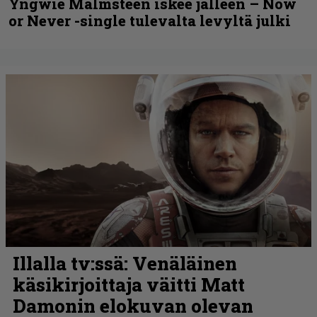
Yngwie Malmsteen iskee jälleen – Now
or Never -single tulevalta levyltä julki