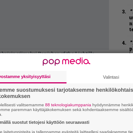
”
u
n
t
”
p
takaisin viimeksi Banisher of the Lightilla
j
p
arjo erottaa nämä ruotsalaiset radioiden
N
vostamme yksityisyyttäsi
Valintasi
F
m
semme suostumuksesi tarjotaksemme henkilökohtai
m
ökokemuksen
K
lellisesti valitsemamme
88 teknologiakumppania
hyödynnämme henkilö
semme paremman käyttäjäkokemuksen sekä kohdentaaksemme sisältöä
P
a.
k
ällä suostut tietojesi käyttöön seuraavasti
v
laitetunnisteita ja tallennamme evästeitä laitteellesi saadaksemme tie