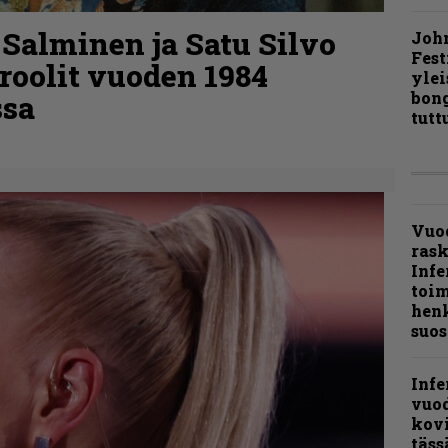
 Salminen ja Satu Silvo
Joh
Fest
roolit vuoden 1984
ylei
bong
ssa
tutt
Vuo
ras
Infe
toi
henk
suos
Infe
vuo
kov
täss