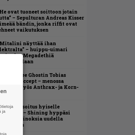
He ovat tuoneet soittoon jotain
utta” – Sepulturan Andreas Kisser
imeää bändin, jonka riffit ovat
ehneet vaikutuksen
Mitalini näyttää ihan
lektralta” – huippu-uimari
amittelee Megadethiä
alkinnollaan
äin lähtee Ghostin Tobias
orgelta Accept – menossa
ukana myös Anthrax- ja Korn-
sen
iehistöä
unnianosoitus hyiselle
tietoja
 ja
ohjolalle – Shining hyppäsi
eskelle kinoksia uudella
ideollaan
toja