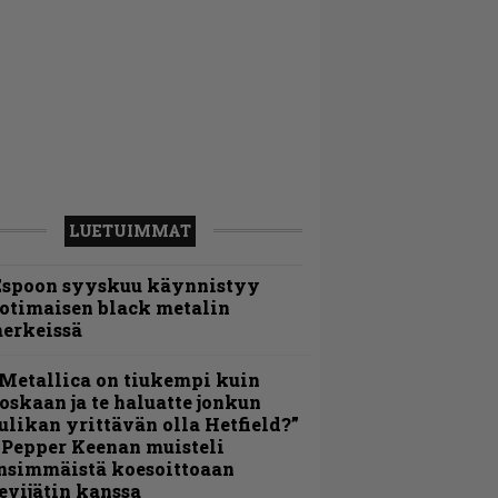
LUETUIMMAT
Espoon syyskuu käynnistyy
otimaisen black metalin
erkeissä
Metallica on tiukempi kuin
oskaan ja te haluatte jonkun
ulikan yrittävän olla Hetfield?”
 Pepper Keenan muisteli
nsimmäistä koesoittoaan
evijätin kanssa