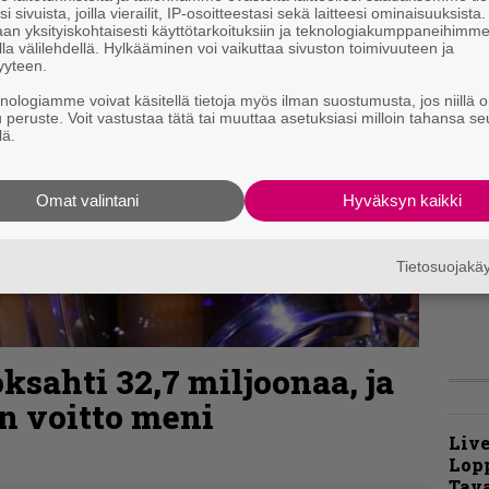
B
i sivuista, joilla vierailit, IP-osoitteestasi sekä laitteesi ominaisuuksista
an yksityiskohtaisesti käyttötarkoituksiin ja teknologiakumppaneihimm
t
la välilehdellä. Hylkääminen voi vaikuttaa sivuston toimivuuteen ja
yyteen.
knologiamme voivat käsitellä tietoja myös ilman suostumusta, jos niillä o
K
u peruste. Voit vastustaa tätä tai muuttaa asetuksiasi milloin tahansa se
m
lä.
s
T
Omat valintani
Hyväksyn kaikki
r
k
v
Tietosuojak
k
ksahti 32,7 miljoonaa, ja
n voitto meni
Live
Lop
Tava