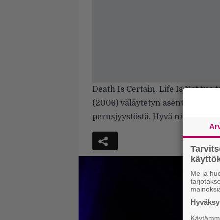
Death Is Certain, Life Is Not tuo 
(2006) väläytetyn asenteen. Se v
perusjyystöstä. Hyvä niin.
Ar
Tarvit
käytt
Me ja huo
tarjotak
mainoksi
Hyväksym
Käytämme 