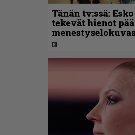
Tänän tv:ssä: Esko
tekevät hienot pää
menestyselokuva