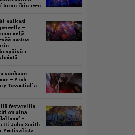
lturan ikiuneen
ki Raikasi
ereella –
rnon neljä
evää nostoa
arin
kospäivän
yksistä
uu vanhaan
toon – Arch
my Tavastialla
llä festareilla
ki on aina
allaan” –
rtti John Smith
 Festivalista