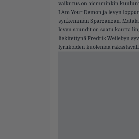
vaikutus on aiemminkin kuulunu
I Am Your Demon ja levyn loppur
synkemmän Sparzanzan. Matalampi 
levyn soundit on saatu kautta lin
liekitettynä Fredrik Weilebyn syv
lyriikoiden kuolemaa rakastavall