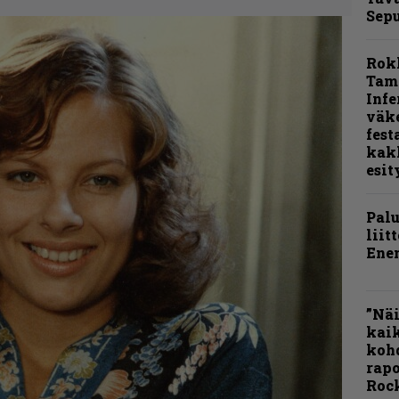
Sepu
Rok
Tamp
Infe
väk
fest
kak
esit
Pal
liit
Ene
”Näi
kaik
kohd
rapo
Rock