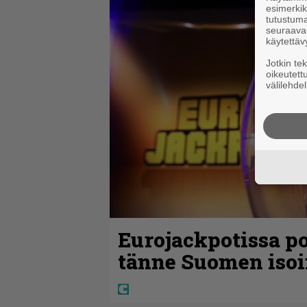
esimerkiks
tutustuma
seuraaval
käytettäv
Jotkin te
oikeutett
välilehdel
Eurojackpotissa po
tänne Suomen isoi