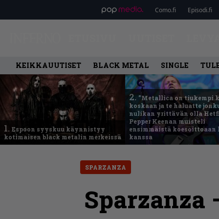
Como.fi
Episodi.fi
ETUSIVU
UUTISET
LEVY
KEIKKAUUTISET
BLACK METAL
SINGLE
TUL
2.
”Metallica on tiukempi 
koskaan ja te haluatte jonk
nulikan yrittävän olla Hetfi
Pepper Keenan muisteli
1.
Espoon syyskuu käynnistyy
ensimmäistä koesoittoaan 
kotimaisen black metalin merkeissä
kanssa
SPARZANZA
Sparzanza – 