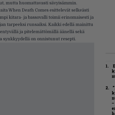
t, mutta huomattavasti sävyisämmin.
aita When Death Comes esittelevät selkeästi
kitara- ja bassovalli toimii erinomaisesti ja
jan tarpeeksi runsaiksi. Kaikki edellä mainittu
entyvällä ja pitelemättömällä äänellä sekä
a synkkyydellä on onnistunut resepti.
k
m
”
k
n
–
e
h