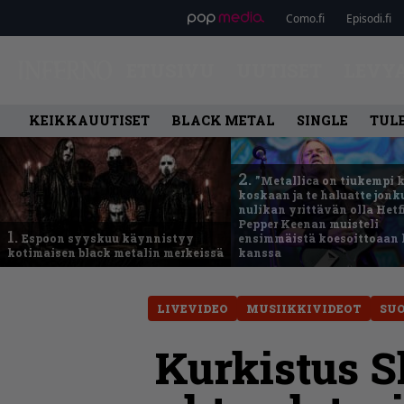
Como.fi
Episodi.fi
ETUSIVU
UUTISET
LEVY
KEIKKAUUTISET
BLACK METAL
SINGLE
TUL
2.
”Metallica on tiukempi 
koskaan ja te haluatte jonk
nulikan yrittävän olla Hetfi
Pepper Keenan muisteli
1.
Espoon syyskuu käynnistyy
ensimmäistä koesoittoaan 
kotimaisen black metalin merkeissä
kanssa
LIVEVIDEO
MUSIIKKIVIDEOT
SU
Kurkistus S