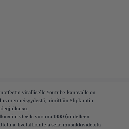
otfestin viralliselle
Youtube-kanavalle
on
dus menneisyydestä, nimittäin Slipknotin
ideojulkaisu.
lkaistiin vhs:llä vuonna 1999 (uudelleen
tteluja, livetaltiointeja sekä musiikkivideoita