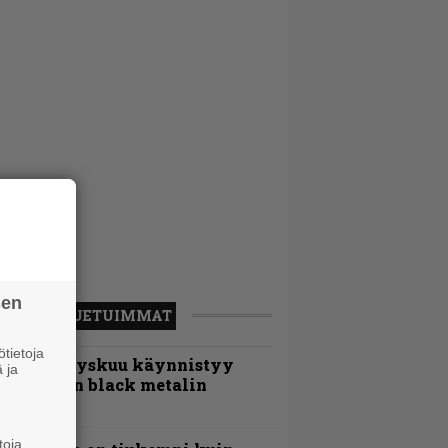
sen
LUETUIMMAT
tietoja
Espoon syyskuu käynnistyy
 ja
otimaisen black metalin
erkeissä
toja