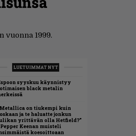
aisunsa
n vuonna 1999.
LUETUIMMAT NYT
Espoon syyskuu käynnistyy
otimaisen black metalin
erkeissä
Metallica on tiukempi kuin
oskaan ja te haluatte jonkun
ulikan yrittävän olla Hetfield?”
 Pepper Keenan muisteli
nsimmäistä koesoittoaan