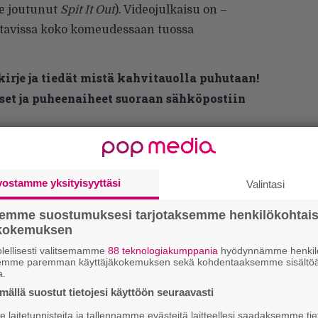
le joutunut
Spit It Out
). Videojulkaisu on –
sottavissa koko komeudessaan tuossa
kirje ja tiedät mistä kahvitauolla puhutaan!
et ja puheenaiheet suoraan sähköpostiin
vostamme yksityisyyttäsi
Valintasi
semme suostumuksesi tarjotaksemme henkilökohtai
ökokemuksen
lellisesti valitsemamme
88 teknologiakumppania
hyödynnämme henkilö
semme paremman käyttäjäkokemuksen sekä kohdentaaksemme sisältöä
k
a.
m
ällä suostut tietojesi käyttöön seuraavasti
laitetunnisteita ja tallennamme evästeitä laitteellesi saadaksemme tie