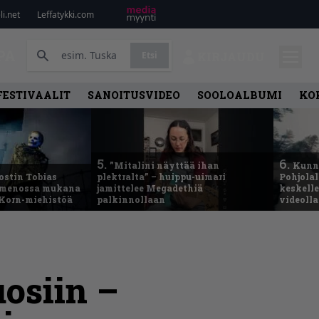
i.net
Leffatykki.com
PA
Etsi
KIRJAUDU
FESTIVAALIT
SANOITUSVIDEO
SOOLOALBUMI
KO
5.
6.
”Mitalini näyttää ihan
Kunni
ostin Tobias
plektralta” – huippu-uimari
Pohjolal
– menossa mukana
jamittelee Megadethiä
keskelle
 Korn-miehistöä
palkinnollaan
videoll
osiin –