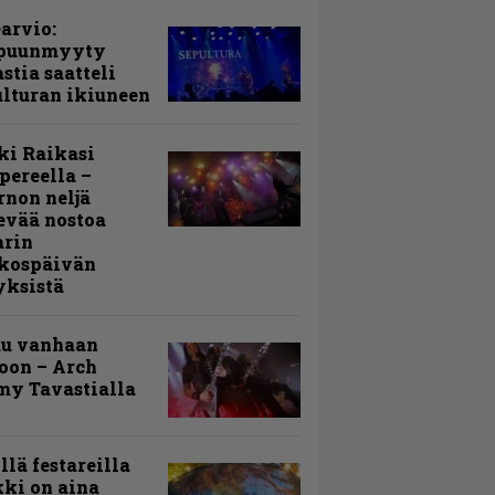
arvio:
puunmyyty
stia saatteli
lturan ikiuneen
ki Raikasi
ereella –
rnon neljä
evää nostoa
arin
kospäivän
yksistä
uu vanhaan
toon – Arch
my Tavastialla
llä festareilla
ki on aina