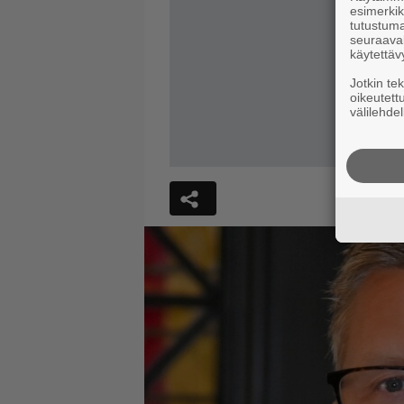
esimerkiks
tutustuma
seuraaval
käytettäv
Jotkin te
oikeutett
välilehdel