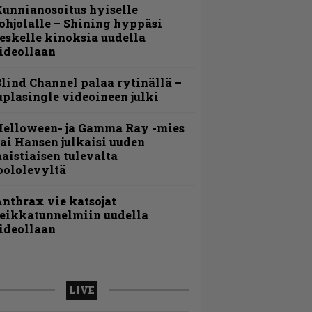
unnianosoitus hyiselle
ohjolalle – Shining hyppäsi
eskelle kinoksia uudella
ideollaan
lind Channel palaa rytinällä –
uplasingle videoineen julki
Helloween- ja Gamma Ray -mies
ai Hansen julkaisi uuden
aistiaisen tulevalta
oololevyltä
nthrax vie katsojat
eikkatunnelmiin uudella
ideollaan
LIVE