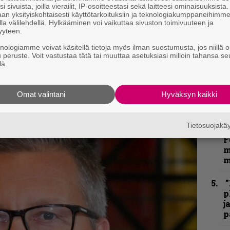
”
i sivuista, joilla vierailit, IP-osoitteestasi sekä laitteesi ominaisuuksista
k
an yksityiskohtaisesti käyttötarkoituksiin ja teknologiakumppaneihimm
n
la välilehdellä. Hylkääminen voi vaikuttaa sivuston toimivuuteen ja
–
yyteen.
e
knologiamme voivat käsitellä tietoja myös ilman suostumusta, jos niillä o
h
u peruste. Voit vastustaa tätä tai muuttaa asetuksiasi milloin tahansa se
lä.
”
u
Omat valintani
Hyväksyn kaikki
n
t
Tietosuojak
N
F
m
m
”
p
j
p