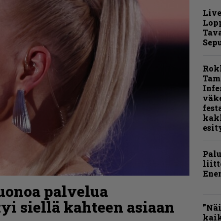
Live
Lop
Tava
Sepu
Rok
Tamp
Infe
väk
fest
kak
esit
Pal
liit
Ene
uonoa palvelua
tyi siellä kahteen asiaan
”Näi
kaik