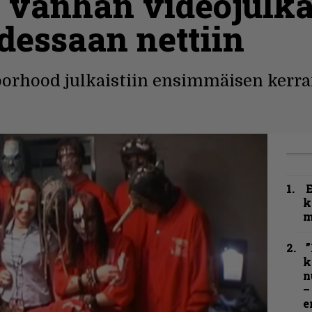
i vanhan videojulk
essaan nettiin
orhood julkaistiin ensimmäisen kerra
k
m
”
k
n
–
e