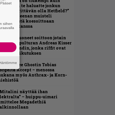
Metallica on tiukempi kuin
. Pääset
oskaan ja te haluatte jonkun
e
ulikan yrittävän olla Hetfield?”
 Pepper Keenan muisteli
nsimmäistä koesoittoaan
n siihen
evijätin kanssa
uraavalla
He ovat tuoneet soittoon jotain
utta” – Sepulturan Andreas Kisser
imeää bändin, jonka riffit ovat
ehneet vaikutuksen
äytäntömme
äin lähtee Ghostin Tobias
orgelta Accept – menossa
ukana myös Anthrax- ja Korn-
iehistöä
Mitalini näyttää ihan
lektralta” – huippu-uimari
amittelee Megadethiä
alkinnollaan