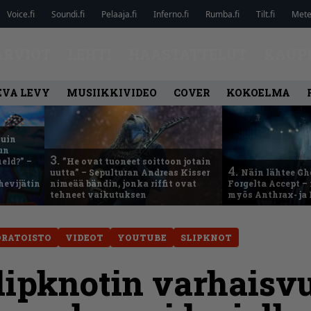
Voice.fi
Soundi.fi
Pelaaja.fi
Inferno.fi
Rumba.fi
Tilt.fi
Metel
ARVIOT
LEHTI
HAASTATTELUT
KAUP
EVA LEVY
MUSIIKKIVIDEO
COVER
KOKOELMA
kuin
un
3.
eld?” –
”He ovat tuoneet soittoon jotain
4.
uutta” – Sepulturan Andreas Kisser
Näin lähtee Gh
hevijätin
nimeää bändin, jonka riffit ovat
Forgelta Accept 
tehneet vaikutuksen
myös Anthrax- ja
ORATOISTO
VIDEOT
YOUTUBE
SLIPKNOT
lipknotin varhaisvu