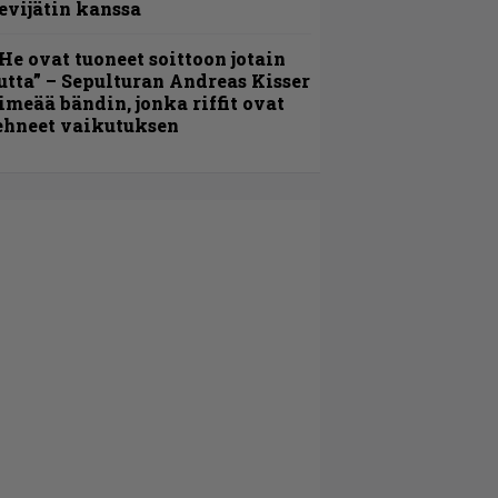
evijätin kanssa
He ovat tuoneet soittoon jotain
utta” – Sepulturan Andreas Kisser
imeää bändin, jonka riffit ovat
ehneet vaikutuksen