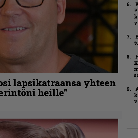
K
P
k
v
B
t
K
m
s
osi lapsikatraansa yhteen
A
rintöni heille”
k
v