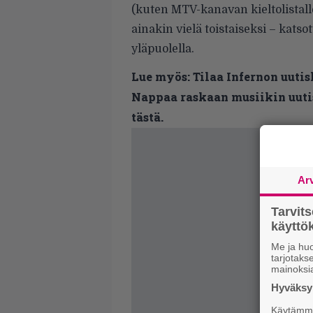
(kuten MTV-kanavan kieltolistal
ainakin vielä toistaiseksi – kat
yläpuolella.
Lue myös:
Tilaa Infernon uutis
Nappaa raskaan musiikin uutis
tästä.
Ar
Tarvit
käytt
Me ja huo
tarjotak
mainoksi
Hyväksym
Käytämme 