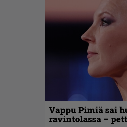
Vappu Pimiä sai h
ravintolassa – pet