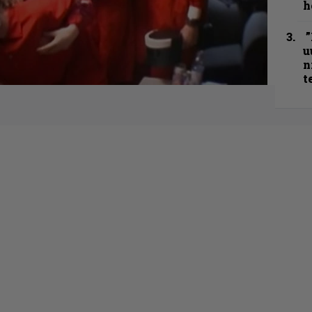
h
”
u
n
t