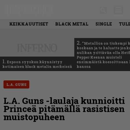
KEIKKAUUTISET
BLACK METAL
SINGLE
TUL
2.
”Metallica on tiukempi 
koskaan ja te haluatte jonk
nulikan yrittävän olla Hetfi
Pepper Keenan muisteli
1.
Espoon syyskuu käynnistyy
ensimmäistä koesoittoaan 
kotimaisen black metalin merkeissä
kanssa
L.A. GUNS
L.A. Guns -laulaja kunnioitti
Princeä pitämällä rasistisen
muistopuheen