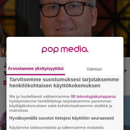
Jani Sievinen kokosi lapsikatraansa
Arvostamme yksityisyyttäsi
Valintasi
yhteen – ”Minun suurin perintöni heille”
Tarvitsemme suostumuksesi tarjotaksemme
henkilökohtaisen käyttökokemuksen
Me ja huolellisesti valitsemamme
88 teknologiakumppania
hyödynnämme henkilötietoja tarjotaksemme paremman
käyttäjäkokemuksen sekä kohdentaaksemme sisältöä ja
mainoksia.
Hyväksymällä suostut tietojesi käyttöön seuraavasti
Käytämme laitetunnisteita ja tallennamme evästeitä