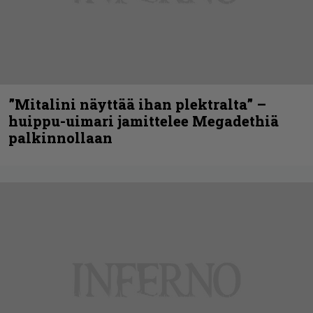
”Mitalini näyttää ihan plektralta” –
huippu-uimari jamittelee Megadethiä
palkinnollaan