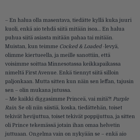
– En halua olla masentava, tiedätte kyllä kuka juuri
kuoli, enkä aio tehdä siitä mitään isoa… En halua
puhua siitä asiasta mitään pahaa tai mitään.
Muistan, kun teimme
Cocked & Loaded
-levyä,
olimme kiertueella, ja meille sanottiin, että
voisimme soittaa Minnesotassa keikkapaikassa
nimeltä First Avenue. Enkä tiennyt siitä silloin
paljonkaan. Mutta sitten kun näin sen leffan, tajusin
sen – olin mukana jutussa.
– Me kaikki diggasimme Princeä, vai mitä?!
Purple
Rain
. Se oli niin siistiä, koska, tiedättehän, toiset
tekivät hevijuttua, toiset tekivät poppijuttua, ja sitten
oli Prince tekemässä jotain ihan omaa helvetin
juttuaan. Ongelma vain on nykyään se – enkä aio