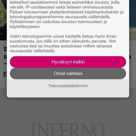
laitteellesi saadaksemme tietoja esimerkiksi sivuista, joilla
vierailit, IP-osoitteestasi sekä laitteesi ominaisuuksista.
Pääset tutustumaan yksityiskohtaisesti käyttötarkoituksiin ja
teknologiakumppaneihimme seuraavalla välilehdellä.
Hylkääminen voi vaikuttaa sivuston toimivuuteen ja
käytettävyyteen.
Jotkin teknologiamme voivat käsitellä tietoja myös ilman
suostumusta, jos niillä on siihen oikeutettu peruste. Voit
vastustaa tätä tai muuttaa asetuksiasi milloin tahansa
Scifihetki: Ilmaiskatselussa 100
seuraavalla välilehdellä.
miljoonan dollarin supersankarielokuva
Hyväksyn kaikki
– sai Suomessa 4017 katsojaa
Omat valintani
Tietosuojakäytäntömme