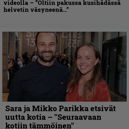
videolla – ”Oltiin pakussa kusihädässä
helvetin väsyneenä…”