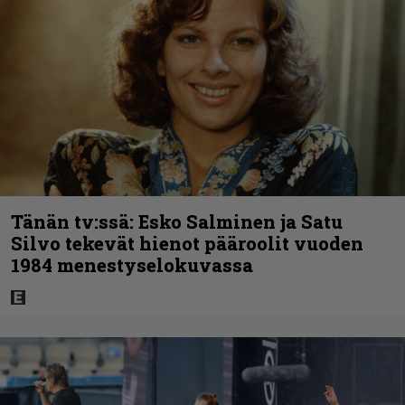
Tänän tv:ssä: Esko Salminen ja Satu
Silvo tekevät hienot pääroolit vuoden
1984 menestyselokuvassa