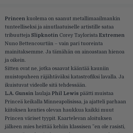
Princen
kuolema on saanut metallimaailmankin
tunteelliseksi ja ainutlaatuiselle artistille sataa
tribuutteja
Slipknotin
Corey Taylorista
Extremen
Nuno Bettencourtiin
– vain pari tuoreinta
mainitaksemme. Ja tämähän on ainoastaan hienoa
ja oikein.
Sitten ovat ne, jotka osaavat kääntää kauniin
muistopuheen räjähtäväksi katastrofiksi lavalla. Ja
ikuistuvat videolle sitä tehdessään.
L.A. Gunsin
laulaja
Phil Lewis
päätti muistaa
Princeä keikalla Minneapolisissa, ja ajatteli parhaan
kiitoksen kenties olevan haukkua kaikki muut
Princen väriset tyypit. Kaartelevan aloituksen
jälkeen mies heittää kehiin klassisen ”en ole rasisti,