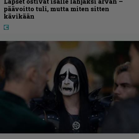
Lapset ostivat isälle lahjaksi arvan –
päävoitto tuli, mutta miten sitten
kävikään