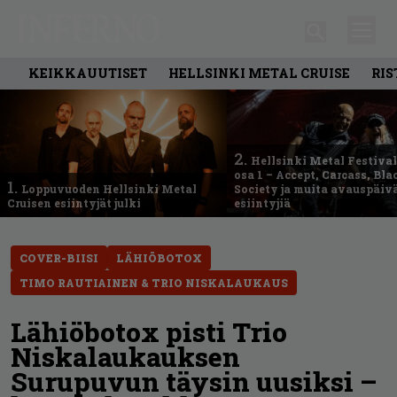
KEIKKAUUTISET
HELLSINKI METAL CRUISE
RIS
2.
Hellsinki Metal Festival
osa 1 – Accept, Carcass, Bla
1.
Loppuvuoden Hellsinki Metal
Society ja muita avauspäiv
Cruisen esiintyjät julki
esiintyjiä
COVER-BIISI
LÄHIÖBOTOX
TIMO RAUTIAINEN & TRIO NISKALAUKAUS
Lähiöbotox pisti Trio
Niskalaukauksen
Surupuvun täysin uusiksi –