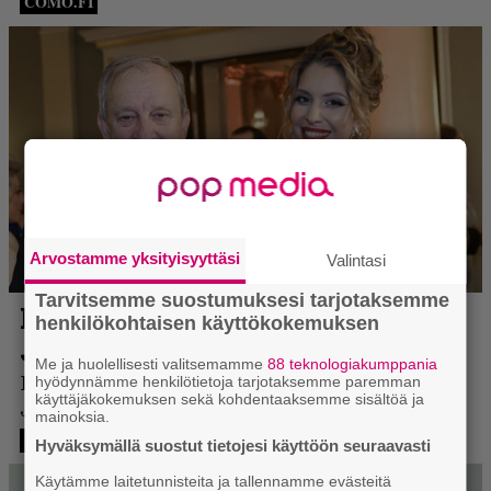
Arvostamme yksityisyyttäsi
Valintasi
Tarvitsemme suostumuksesi tarjotaksemme
henkilökohtaisen käyttökokemuksen
Me ja huolellisesti valitsemamme
88 teknologiakumppania
hyödynnämme henkilötietoja tarjotaksemme paremman
käyttäjäkokemuksen sekä kohdentaaksemme sisältöä ja
mainoksia.
Hyväksymällä suostut tietojesi käyttöön seuraavasti
Käytämme laitetunnisteita ja tallennamme evästeitä