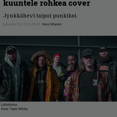
kuuntele rohkea cover
Jynkkähevi taipui punkiksi.
Julkaistu:
10.2.2023 08:32
Vesa Siltanen
Lähiöbotox.
Kuva: Tapio Wilska