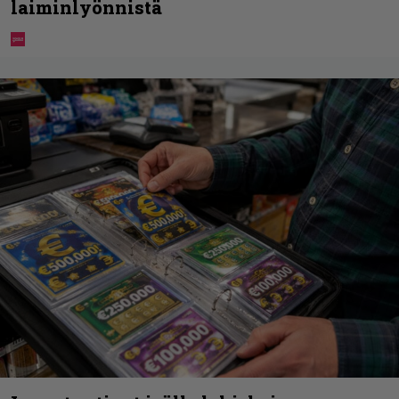
laiminlyönnistä