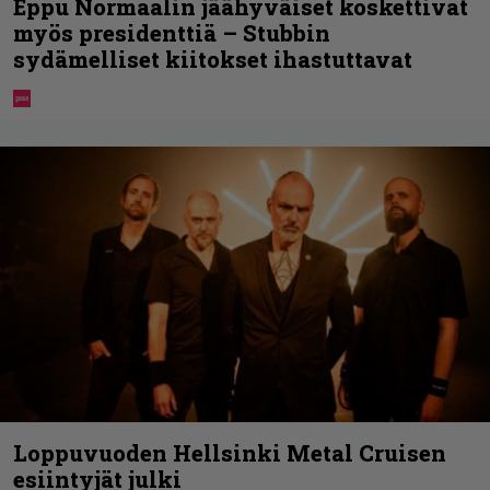
Eppu Normaalin jäähyväiset koskettivat
myös presidenttiä – Stubbin
sydämelliset kiitokset ihastuttavat
Loppuvuoden Hellsinki Metal Cruisen
esiintyjät julki