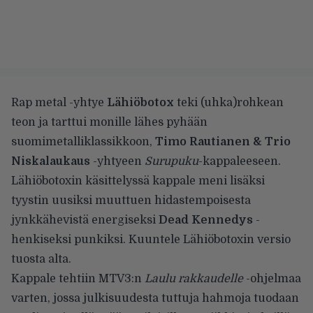
Rap metal -yhtye
Lähiöbotox
teki (uhka)rohkean
teon ja tarttui monille lähes pyhään
suomimetalliklassikkoon,
Timo Rautianen & Trio
Niskalaukaus
-yhtyeen
Surupuku
-kappaleeseen.
Lähiöbotoxin käsittelyssä kappale meni lisäksi
tyystin uusiksi muuttuen hidastempoisesta
jynkkähevistä energiseksi
Dead Kennedys
-
henkiseksi punkiksi. Kuuntele Lähiöbotoxin versio
tuosta alta.
Kappale tehtiin MTV3:n
Laulu rakkaudelle
-ohjelmaa
varten, jossa julkisuudesta tuttuja hahmoja tuodaan