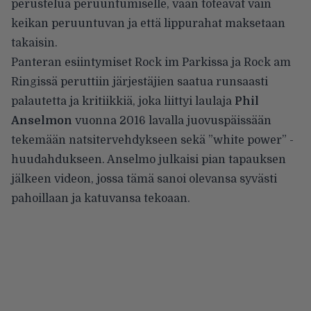
perustelua peruuntumiselle, vaan toteavat vain
keikan peruuntuvan ja että lippurahat maksetaan
takaisin.
Panteran esiintymiset Rock im Parkissa ja Rock am
Ringissä peruttiin järjestäjien saatua runsaasti
palautetta ja kritiikkiä, joka liittyi laulaja
Phil
Anselmon
vuonna 2016 lavalla juovuspäissään
tekemään natsitervehdykseen sekä ”white power” -
huudahdukseen. Anselmo
julkaisi pian tapauksen
jälkeen videon
, jossa tämä sanoi olevansa syvästi
pahoillaan ja katuvansa tekoaan.