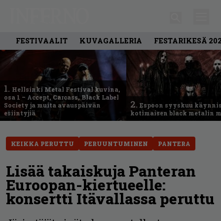
FESTIVAALIT
KUVAGALLERIA
FESTARIKESÄ 20
1.
Hellsinki Metal Festival kuvina,
osa 1 – Accept, Carcass, Black Label
2.
Society ja muita avauspäivän
Espoon syyskuu käynni
esiintyjiä
kotimaisen black metalin m
KEIKKA PERUTTU
PERUUNTUMINEN
PANTERA
Lisää takaiskuja Panteran
Euroopan-kiertueelle:
konsertti Itävallassa peruttu