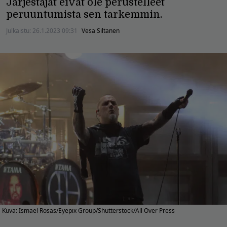
Järjestäjät eivät ole perustelleet
peruuntumista sen tarkemmin.
Julkaistu:
26.1.2023 09:31
Vesa Siltanen
Kuva: Ismael Rosas/Eyepix Group/Shutterstock/All Over Press