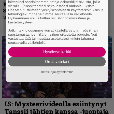
laitteellesi saadaksemme tietoja esimerkiksi sivuista, joilla
Kunnianosoitus hyiselle Pohjolalle –
vierailit, IP-osoitteestasi sekä laitteesi ominaisuuksista.
Shining hyppäsi keskelle kinoksia
Pääset tutustumaan yksityiskohtaisesti käyttötarkoituksiin ja
teknologiakumppaneihimme seuraavalla välilehdellä.
uudella videollaan
Hylkääminen voi vaikuttaa sivuston toimivuuteen ja
käytettävyyteen.
Jotkin teknologiamme voivat käsitellä tietoja myös ilman
suostumusta, jos niillä on siihen oikeutettu peruste. Voit
vastustaa tätä tai muuttaa asetuksiasi milloin tahansa
seuraavalla välilehdellä.
Hyväksyn kaikki
Omat valintani
Tietosuojakäytäntömme