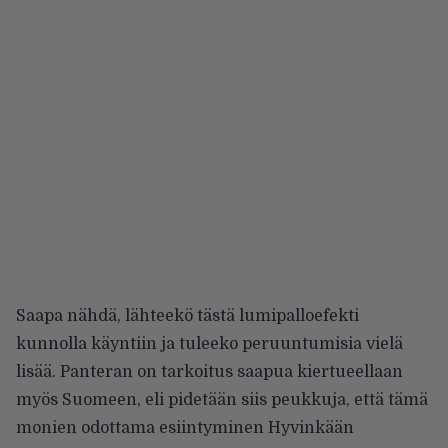
Saapa nähdä, lähteekö tästä lumipalloefekti
kunnolla käyntiin ja tuleeko peruuntumisia vielä
lisää. Panteran on tarkoitus saapua kiertueellaan
myös Suomeen, eli pidetään siis peukkuja, että tämä
monien odottama esiintyminen Hyvinkään