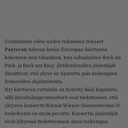
Uutisoimme eilen
uuden tulemisen tehneet
Panteran
tulevan kesän Euroopan-kiertueen
kokeneen ison takaiskun, kun saksalaisten Rock im
Park- ja Rock am Ring -jättifestivaalien järjestäjät
ilmoittivat, että yhtye on tiputettu pois molempien
festareiden ohjelmistosta.
Nyt kiertueen rattaisiin on heitetty lisää kapuloita,
sillä
itävaltalaispromoottorit ovat tiedottaneet
, että
yhtyeen konsertti Wienin Wiener Gasometerissa 31.
toukokuuta on myös peruttu. Konsertin järjestäjät
eivät lyhyessä tiedotteessaan anna tarkempaa