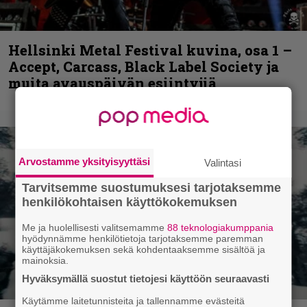
Hellsinki Metal Festival kuvina, osa 1 –
Accept, Carcass, Black Label Society ja
muita avauspäivän esiintyjiä
Arvostamme yksityisyyttäsi
Valintasi
Tarvitsemme suostumuksesi tarjotaksemme
henkilökohtaisen käyttökokemuksen
Me ja huolellisesti valitsemamme
88 teknologiakumppania
hyödynnämme henkilötietoja tarjotaksemme paremman
käyttäjäkokemuksen sekä kohdentaaksemme sisältöä ja
mainoksia.
Hyväksymällä suostut tietojesi käyttöön seuraavasti
Käytämme laitetunnisteita ja tallennamme evästeitä