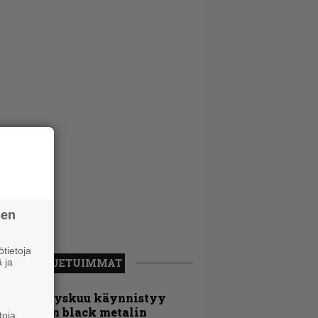
sen
tietoja
 ja
LUETUIMMAT
Espoon syyskuu käynnistyy
otimaisen black metalin
toja