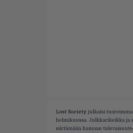
Lost Society
julkaisi tuoreimm
helmikuussa. Julkkarikeikka ja s
siirtämään hamaan tulevaisuutee