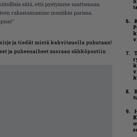
n
iitollisia siitä, että pystymme saattamaan
t
een rakastamamme musiikin parissa.
K
pian!”
P
k
v
kirje ja tiedät mistä kahvitauolla puhutaan!
et ja puheenaiheet suoraan sähköpostiin
T
r
k
v
k
B
t
K
m
s