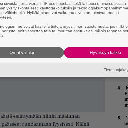
m
i sivuista, joilla vierailit, IP-osoitteestasi sekä laitteesi ominaisuuksista
an yksityiskohtaisesti käyttötarkoituksiin ja teknologiakumppaneihimm
la välilehdellä. Hylkääminen voi vaikuttaa sivuston toimivuuteen ja
”
yyteen.
p
knologiamme voivat käsitellä tietoja myös ilman suostumusta, jos niillä o
j
u peruste. Voit vastustaa tätä tai muuttaa asetuksiasi milloin tahansa se
p
lä.
”
k
Omat valintani
Hyväksyn kaikki
n
–
e
Tietosuojak
h
N
F
m
m
päästä esiintymään niihin maailman
”
u
ä päässeet rundaamaan fyysisesti. Näinä