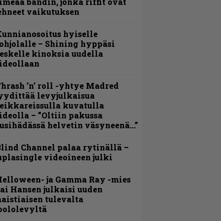
imeää bändin, jonka riffit ovat
ehneet vaikutuksen
unnianosoitus hyiselle
ohjolalle – Shining hyppäsi
eskelle kinoksia uudella
ideollaan
hrash ’n’ roll -yhtye Madred
yydittää levyjulkaisua
eikkareissulla kuvatulla
ideolla – ”Oltiin pakussa
usihädässä helvetin väsyneenä…”
lind Channel palaa rytinällä –
uplasingle videoineen julki
Helloween- ja Gamma Ray -mies
ai Hansen julkaisi uuden
aistiaisen tulevalta
oololevyltä