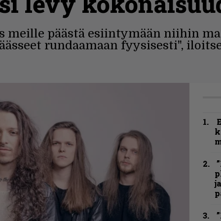
usi levy kokonaisu
s meille päästä esiintymään niihin ma
äässeet rundaamaan fyysisesti", iloit
k
m
”
p
j
p
”