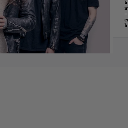
k
n
–
e
h