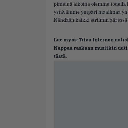
pimeinä aikoina olemme todella k
ystävämme ympäri maailmaa yht
Nähdään kaikki striimin ääressä 
Lue myös:
Tilaa Infernon uutis
Nappaa raskaan musiikin uutis
tästä.