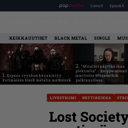
Como.fi
Episodi.fi
ETUSIVU
UUTISET
LEVY
KEIKKAUUTISET
BLACK METAL
SINGLE
MUS
2.
”Mitalini näyttää ihan
plektralta” – huippu-uimari
1.
Espoon syyskuu käynnistyy
jamittelee Megadethiä
kotimaisen black metalin merkeissä
palkinnollaan
LIVESTRIIMI
NETTIKEIKKA
STRI
Lost Societ