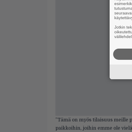
esimerkiks
tutustuma
seuraaval
käytettäv
Jotkin te
oikeutett
välilehdel
”Tämä on myös tilaisuus meille 
paikkoihin, joihin emme ole viel