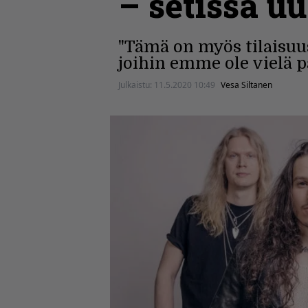
– setissä u
"Tämä on myös tilaisuu
joihin emme ole vielä p
Julkaistu:
11.5.2020 10:49
Vesa Siltanen