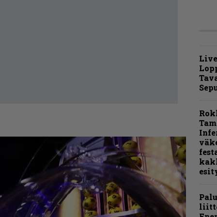
Live
Lop
Tava
Sepu
Rok
Tamp
Infe
väk
fest
kak
esit
Pal
liit
Ene