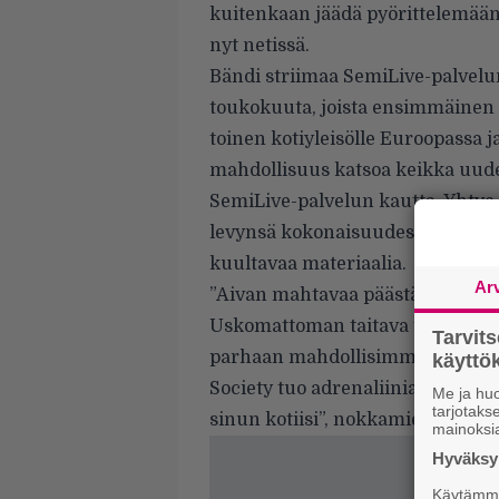
kuitenkaan jäädä pyörittelemään
nyt netissä.
Bändi striimaa
SemiLive-palvelu
toukokuuta, joista ensimmäinen 
toinen kotiyleisölle Euroopassa j
mahdollisuus katsoa keikka uude
SemiLive-palvelun kautta. Yhtye
levynsä kokonaisuudessaan eli l
kuultavaa materiaalia.
Ar
”Aivan mahtavaa päästä soittam
Uskomattoman taitava tiimimme 
Tarvit
parhaan mahdollisimman poruka
käytt
Society tuo adrenaliinia ja ener
Me ja huo
tarjotak
sinun kotiisi”, nokkamies
Samy 
mainoksi
Hyväksym
Käytämme 