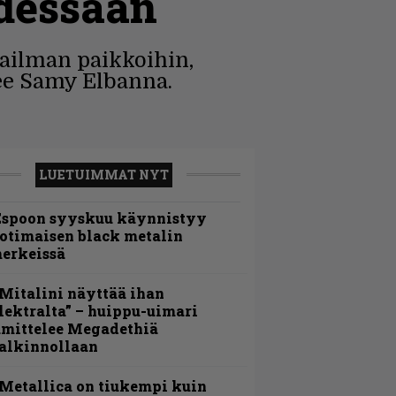
udessaan
ailman paikkoihin,
see Samy Elbanna.
LUETUIMMAT NYT
Espoon syyskuu käynnistyy
otimaisen black metalin
erkeissä
Mitalini näyttää ihan
lektralta” – huippu-uimari
amittelee Megadethiä
alkinnollaan
Metallica on tiukempi kuin