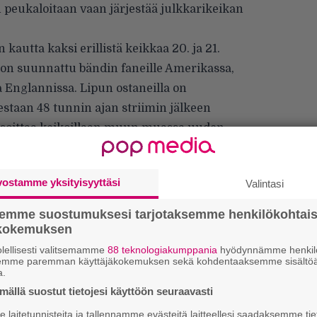
 peukaloitaan vaan järjestää julkkarikeikan
n
kautta kaksi erillistä keikkaa 20. ja 21.
on suunnattu bändin faneille Amerikassa,
a Englannissa. Lipun ostaneilla on
staan 48 tunnin ajan striimin jälkeen
 soittaa keikoillaan muun muassa uuden
uvassa on paljon ensimmäistä kertaa livenä
vostamme yksityisyyttäsi
Valintasi
aan
No Absolution
livenä koko maailmalle!
on työskennellyt väsymättä ja rakentanut
semme suostumuksesi tarjotaksemme henkilökohtai
n tuottamaan striimidebyyttimme. Lost
ökokemuksen
giaa pursuavan live-esityksensä nyt suoraan
lellisesti valitsemamme
88 teknologiakumppania
hyödynnämme henkilö
semme paremman käyttäjäkokemuksen sekä kohdentaaksemme sisältöä
Elbanna
iloitsee.
a.
ällä suostut tietojesi käyttöön seuraavasti
k
laitetunnisteita ja tallennamme evästeitä laitteellesi saadaksemme tie