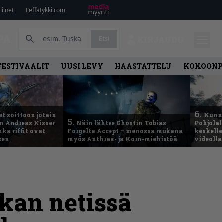
i.net
Leffatykki.com
PA
Etsi
KIRJAUDU
FESTIVAALIT
UUSI LEVY
HAASTATTELU
KOKOON
6.
t soittoon jotain
Kunni
5.
an Andreas Kisser
Näin lähtee Ghostin Tobias
Pohjolal
ka riffit ovat
Forgelta Accept – menossa mukana
keskelle
sen
myös Anthrax- ja Korn-miehistöä
videoll
ikan netissä