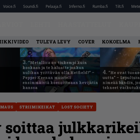
Voice.fi
Soundi.fi
Pelaaja.fi
Inferno.fi
Rumba.fi
Tilt.fi
Metel
ARVIOT
LEHTI
HAASTATTELUT
KAUP
IIKKIVIDEO
TULEVA LEVY
COVER
KOKOELMA
3.
”Metallica on tiukempi kuin
koskaan ja te haluatte jonkun
4.
nulikan yrittävän olla Hetfield?” –
”He ovat tuonee
Pepper Keenan muisteli
uutta” – Sepultur
ensimmäistä koesoittoaan hevijätin
nimeää bändin, jon
kanssa
tehneet vaikutuk
IMAUS
STRIIMIKEIKAT
LOST SOCIETY
y soittaa julkkarike