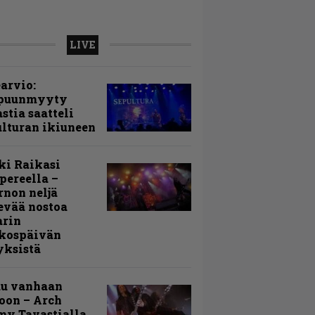
LIVE
arvio:
puunmyyty
stia saatteli
lturan ikiuneen
ki Raikasi
ereella –
rnon neljä
evää nostoa
arin
kospäivän
yksistä
uu vanhaan
toon – Arch
my Tavastialla