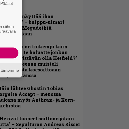
erkeissä
. Pääset
e
Mitalini näyttää ihan
lektralta” – huippu-uimari
n siihen
amittelee Megadethiä
uraavalla
alkinnollaan
Metallica on tiukempi kuin
oskaan ja te haluatte jonkun
ulikan yrittävän olla Hetfield?”
 Pepper Keenan muisteli
nsimmäistä koesoittoaan
äytäntömme
evijätin kanssa
äin lähtee Ghostin Tobias
orgelta Accept – menossa
ukana myös Anthrax- ja Korn-
iehistöä
He ovat tuoneet soittoon jotain
utta” – Sepulturan Andreas Kisser