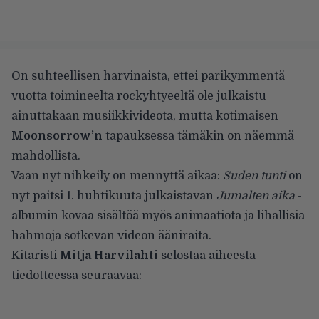
On suhteellisen harvinaista, ettei parikymmentä
vuotta toimineelta rockyhtyeeltä ole julkaistu
ainuttakaan musiikkivideota, mutta kotimaisen
Moonsorrow’n
tapauksessa tämäkin on näemmä
mahdollista.
Vaan nyt nihkeily on mennyttä aikaa:
Suden tunti
on
nyt paitsi 1. huhtikuuta julkaistavan
Jumalten aika
-
albumin kovaa sisältöä myös animaatiota ja lihallisia
hahmoja sotkevan videon ääniraita.
Kitaristi
Mitja Harvilahti
selostaa aiheesta
tiedotteessa seuraavaa: