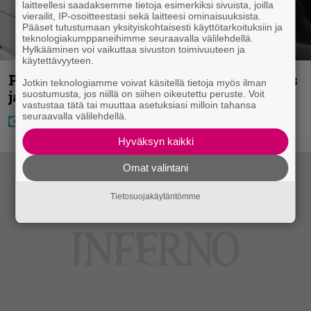
laitteellesi saadaksemme tietoja esimerkiksi sivuista, joilla
vierailit, IP-osoitteestasi sekä laitteesi ominaisuuksista.
Pääset tutustumaan yksityiskohtaisesti käyttötarkoituksiin ja
teknologiakumppaneihimme seuraavalla välilehdellä.
Hylkääminen voi vaikuttaa sivuston toimivuuteen ja
käytettävyyteen.
Poliisilla tehovalvonta – tästä kysymys
Jotkin teknologiamme voivat käsitellä tietoja myös ilman
ja näin kauan kestää
suostumusta, jos niillä on siihen oikeutettu peruste. Voit
vastustaa tätä tai muuttaa asetuksiasi milloin tahansa
seuraavalla välilehdellä.
Hyväksyn kaikki
Omat valintani
Tietosuojakäytäntömme