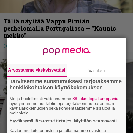
Tältä näyttää Vappu Pimiän
perhelomalla Portugalissa – ”Kaunis
mekko”
Arvostamme yksityisyyttäsi
Valintasi
Tarvitsemme suostumuksesi tarjotaksemme
henkilökohtaisen käyttökokemuksen
Me ja huolellisesti valitsemamme
88 teknologiakumppania
hyödynnämme henkilötietoja tarjotaksemme paremman
käyttäjäkokemuksen sekä kohdentaaksemme sisältöä ja
mainoksia.
Hyväksymällä suostut tietojesi käyttöön seuraavasti
Käytämme laitetunnisteita ja tallennamme evästeitä