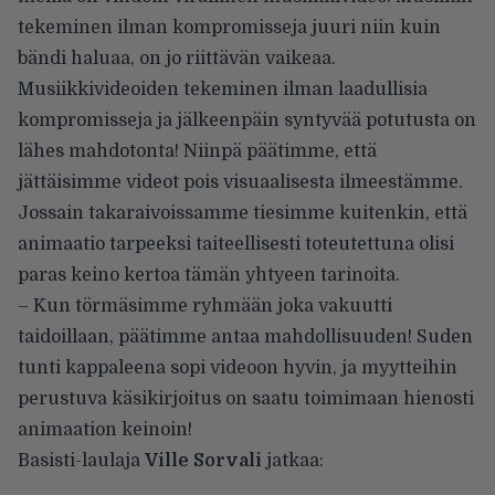
tekeminen ilman kompromisseja juuri niin kuin
bändi haluaa, on jo riittävän vaikeaa.
Musiikkivideoiden tekeminen ilman laadullisia
kompromisseja ja jälkeenpäin syntyvää potutusta on
lähes mahdotonta! Niinpä päätimme, että
jättäisimme videot pois visuaalisesta ilmeestämme.
Jossain takaraivoissamme tiesimme kuitenkin, että
animaatio tarpeeksi taiteellisesti toteutettuna olisi
paras keino kertoa tämän yhtyeen tarinoita.
– Kun törmäsimme ryhmään joka vakuutti
taidoillaan, päätimme antaa mahdollisuuden! Suden
tunti kappaleena sopi videoon hyvin, ja myytteihin
perustuva käsikirjoitus on saatu toimimaan hienosti
animaation keinoin!
Basisti-laulaja
Ville Sorvali
jatkaa: