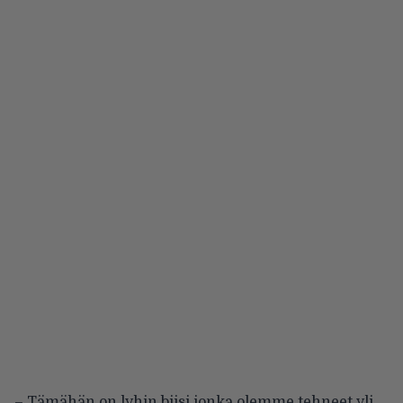
– Tämähän on lyhin biisi jonka olemme tehneet yli