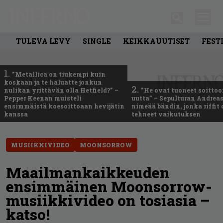
TULEVA LEVY
SINGLE
KEIKKAUUTISET
FEST
1.
”Metallica on tiukempi kuin
koskaan ja te haluatte jonkun
2.
nulikan yrittävän olla Hetfield?” –
”He ovat tuoneet soittoo
Pepper Keenan muisteli
uutta” – Sepulturan Andreas
ensimmäistä koesoittoaan hevijätin
nimeää bändin, jonka riffit
kanssa
tehneet vaikutuksen
MUSIIKKIVIDEO
MOONSORROW
Maailmankaikkeuden
ensimmäinen Moonsorrow-
musiikkivideo on tosiasia –
katso!