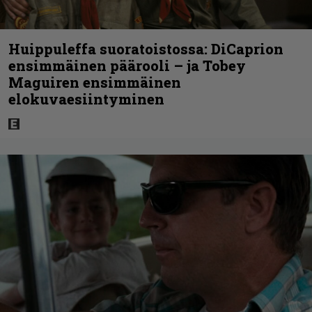
Huippuleffa suoratoistossa: DiCaprion
ensimmäinen päärooli – ja Tobey
Maguiren ensimmäinen
elokuvaesiintyminen