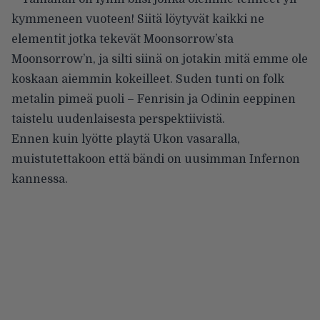
kymmeneen vuoteen! Siitä löytyvät kaikki ne
elementit jotka tekevät Moonsorrow’sta
Moonsorrow’n, ja silti siinä on jotakin mitä emme ole
koskaan aiemmin kokeilleet. Suden tunti on folk
metalin pimeä puoli – Fenrisin ja Odinin eeppinen
taistelu uudenlaisesta perspektiivistä.
Ennen kuin lyötte playtä Ukon vasaralla,
muistutettakoon että bändi on uusimman
Infernon
kannessa.