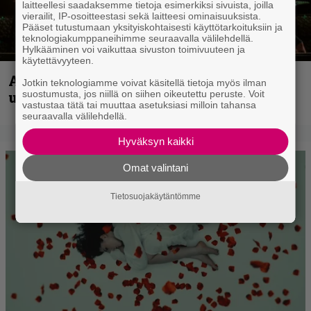
laitteellesi saadaksemme tietoja esimerkiksi sivuista, joilla
vierailit, IP-osoitteestasi sekä laitteesi ominaisuuksista.
Pääset tutustumaan yksityiskohtaisesti käyttötarkoituksiin ja
teknologiakumppaneihimme seuraavalla välilehdellä.
Hylkääminen voi vaikuttaa sivuston toimivuuteen ja
käytettävyyteen.
Anthrax vie katsojat keikkatunnelmiin
Jotkin teknologiamme voivat käsitellä tietoja myös ilman
suostumusta, jos niillä on siihen oikeutettu peruste. Voit
uudella videollaan
vastustaa tätä tai muuttaa asetuksiasi milloin tahansa
seuraavalla välilehdellä.
Hyväksyn kaikki
Omat valintani
Tietosuojakäytäntömme