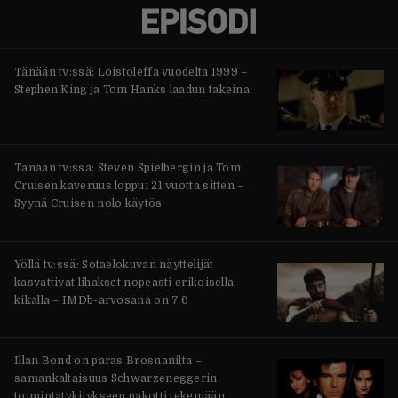
Tänään tv:ssä: Loistoleffa vuodelta 1999 –
Stephen King ja Tom Hanks laadun takeina
Tänään tv:ssä: Steven Spielbergin ja Tom
Cruisen kaveruus loppui 21 vuotta sitten –
Syynä Cruisen nolo käytös
Yöllä tv:ssä: Sotaelokuvan näyttelijät
kasvattivat lihakset nopeasti erikoisella
kikalla – IMDb-arvosana on 7,6
Illan Bond on paras Brosnanilta –
samankaltaisuus Schwarzeneggerin
toimintatykitykseen pakotti tekemään