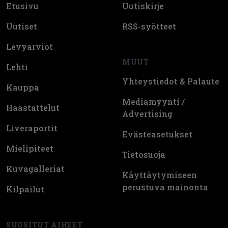
Etusivu
Uutiskirje
Uutiset
RSS-syötteet
Levyarviot
MUUT
Lehti
Yhteystiedot & Palaute
Kauppa
Mediamyynti /
Haastattelut
Advertising
Liveraportit
Evästeasetukset
Mielipiteet
Tietosuoja
Kuvagalleriat
Käyttäytymiseen
perustuva mainonta
Kilpailut
SUOSITUT AIHEET