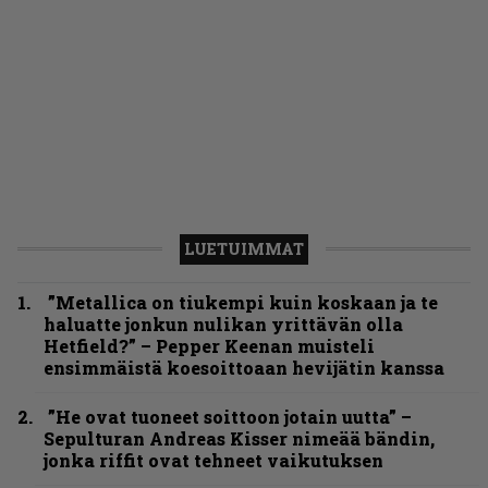
LUETUIMMAT
”Metallica on tiukempi kuin koskaan ja te
haluatte jonkun nulikan yrittävän olla
Hetfield?” – Pepper Keenan muisteli
ensimmäistä koesoittoaan hevijätin kanssa
”He ovat tuoneet soittoon jotain uutta” –
Sepulturan Andreas Kisser nimeää bändin,
jonka riffit ovat tehneet vaikutuksen