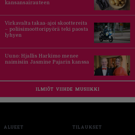
kansansairauteen
Virkavalta takaa-ajoi skoottereita
– poliisimoottoripyörä teki paosta
lyhyen
Uuno: Hjallis Harkimo menee
naimisiin Jasmine Pajarin kanssa
ILMIÖT
VIIHDE
MUSIIKKI
Footer
ALUEET
TILAUKSET