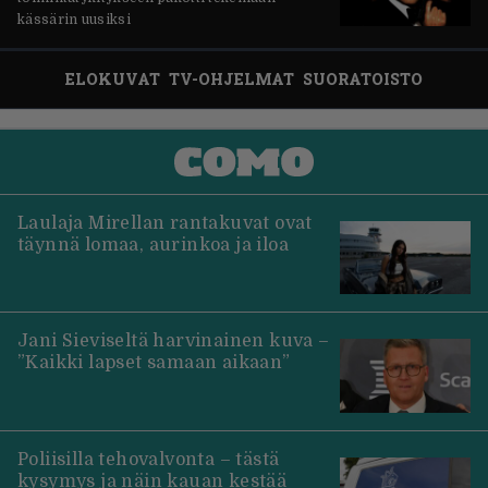
kässärin uusiksi
ELOKUVAT
TV-OHJELMAT
SUORATOISTO
Laulaja Mirellan rantakuvat ovat
täynnä lomaa, aurinkoa ja iloa
Jani Sieviseltä harvinainen kuva –
”Kaikki lapset samaan aikaan”
Poliisilla tehovalvonta – tästä
kysymys ja näin kauan kestää