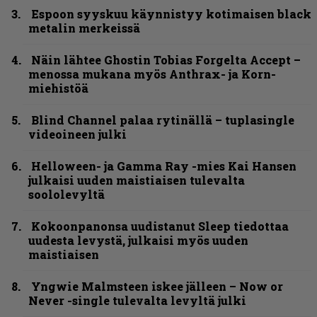
Espoon syyskuu käynnistyy kotimaisen black
metalin merkeissä
Näin lähtee Ghostin Tobias Forgelta Accept –
menossa mukana myös Anthrax- ja Korn-
miehistöä
Blind Channel palaa rytinällä – tuplasingle
videoineen julki
Helloween- ja Gamma Ray -mies Kai Hansen
julkaisi uuden maistiaisen tulevalta
soololevyltä
Kokoonpanonsa uudistanut Sleep tiedottaa
uudesta levystä, julkaisi myös uuden
maistiaisen
Yngwie Malmsteen iskee jälleen – Now or
Never -single tulevalta levyltä julki