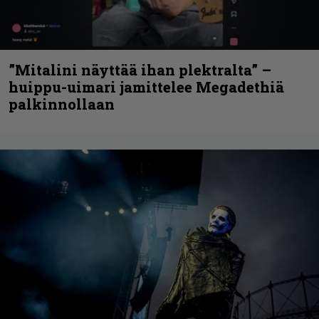
”Mitalini näyttää ihan plektralta” –
huippu-uimari jamittelee Megadethiä
palkinnollaan