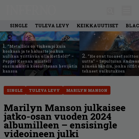
SINGLE
TULEVA LEVY
KEIKKAUUTISET
BLAC
1.
”Metallica on tiukempi kuin
koskaan ja te haluatte jonkun
2.
nulikan yrittävän olla Hetfield?” –
”He ovat tuoneet soittoo
Pepper Keenan muisteli
uutta” – Sepulturan Andreas
ensimmäistä koesoittoaan hevijätin
nimeää bändin, jonka riffit
kanssa
tehneet vaikutuksen
SINGLE
TULEVA LEVY
MARILYN MANSON
Marilyn Manson julkaisee
jatko-osan vuoden 2024
albumilleen – ensisingle
videoineen julki