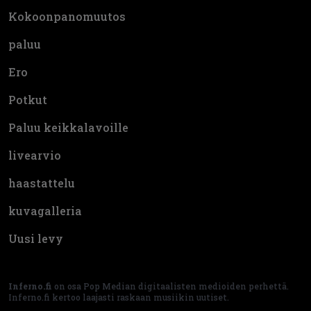
Kokoonpanomuutos
paluu
Ero
Potkut
Paluu keikkalavoille
livearvio
haastattelu
kuvagalleria
Uusi levy
Inferno.fi
on osa Pop Median digitaalisten medioiden perhettä.
Inferno.fi kertoo laajasti raskaan musiikin uutiset.