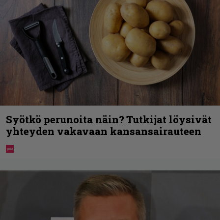
Syötkö perunoita näin? Tutkijat löysivät
yhteyden vakavaan kansansairauteen