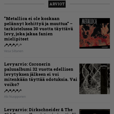
ARVIOT
”Metallica ei ole koskaan
pelännyt kehittyä ja muuttua” –
tarkistelussa 30 vuotta täyttävä
levy, joka jakaa fanien
mielipiteet
Vesa Siltanen
Levyarvio: Coronerin
paluualbumi 32 vuotta edellisen
levytyksen jälkeen ei voi
mitenkään täyttää odotuksia. Vai
voiko?
Aki Nuopponen
Levyarvio: Dirkschneider & The