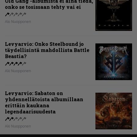
Old Gang -albumista ei aina tiedä,
onko se tosissaan tehty vai ei
Aki Nuopponen
Levyarvio: Onko Steelbound jo
täydellisintä mahdollista Battle
Beastia?
Aki Nuopponen
Levyarvio: Sabaton on
yhdennellätoista albumillaan
erittäin kaukana
legendaarisuudesta
Aki Nuopponen