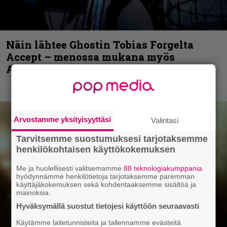
Näin lähtee Ghostin Tobias Forgelta
Accept – menossa mukana myös
Anthrax- ja Korn-miehistöä
Arvostamme yksityisyyttäsi
Valintasi
Tarvitsemme suostumuksesi tarjotaksemme
henkilökohtaisen käyttökokemuksen
Me ja huolellisesti valitsemamme
88 teknologiakumppania
hyödynnämme henkilötietoja tarjotaksemme paremman
käyttäjäkokemuksen sekä kohdentaaksemme sisältöä ja
mainoksia.
Hyväksymällä suostut tietojesi käyttöön seuraavasti
Käytämme laitetunnisteita ja tallennamme evästeitä