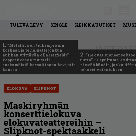
TULEVA LEVY
SINGLE
KEIKKAUUTISET
MUSI
1.
”Metallica on tiukempi kuin
koskaan ja te haluatte jonkun
2.
nulikan yrittävän olla Hetfield?” –
”He ovat tuoneet soittoo
Pepper Keenan muisteli
uutta” – Sepulturan Andreas
ensimmäistä koesoittoaan hevijätin
nimeää bändin, jonka riffit
kanssa
tehneet vaikutuksen
ELOKUVA
SLIPKNOT
Maskiryhmän
konserttielokuva
elokuvateattereihin –
Slipknot-spektaakkeli