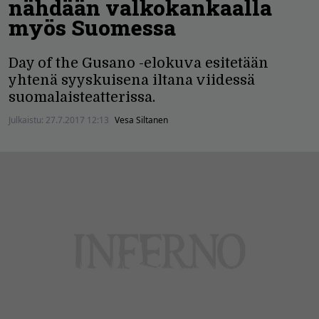
nähdään valkokankaalla
myös Suomessa
Day of the Gusano -elokuva esitetään
yhtenä syyskuisena iltana viidessä
suomalaisteatterissa.
Julkaistu:
27.7.2017 12:13
Vesa Siltanen