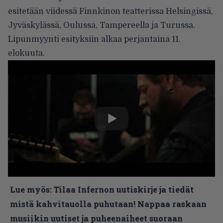
esitetään
viidessä Finnkinon teatterissa
Helsingissä,
Jyväskylässä, Oulussa, Tampereella ja Turussa.
Lipunmyynti esityksiin alkaa perjantaina 11.
elokuuta.
Lue myös:
Tilaa Infernon uutiskirje ja tiedät
mistä kahvitauolla puhutaan! Nappaa raskaan
musiikin uutiset ja puheenaiheet suoraan