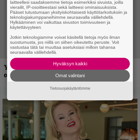
laitteellesi saadaksemme tietoja esimerkiksi sivuista, joilla
vierailit, IP-osoitteestasi sekä laitteesi ominaisuuksista.
Pääset tutustumaan yksityiskohtaisesti käyttötarkoituksiin ja
teknologiakumppaneihimme seuraavalla välilehdellä.
Hylkääminen voi vaikuttaa sivuston toimivuuteen ja
käytettävyyteen.
Jotkin teknologiamme voivat käsitellä tietoja myös ilman
suostumusta, jos niillä on siihen oikeutettu peruste. Voit
vastustaa tätä tai muuttaa asetuksiasi milloin tahansa
seuraavalla välilehdellä.
Hyväksyn kaikki
Yngwie Malmsteen iskee jälleen – Now
or Never -single tulevalta levyltä julki
Omat valintani
Tietosuojakäytäntömme