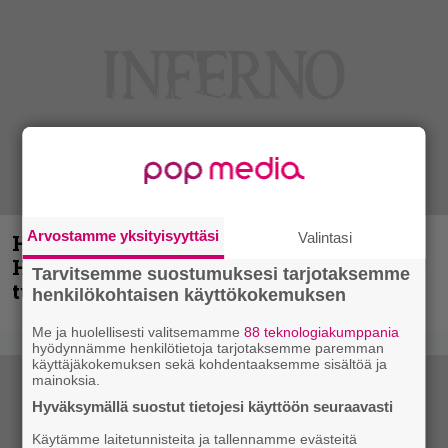
Arvostamme yksityisyyttäsi
Valintasi
Helloween- ja Gamma Ray -mies Kai
Hansen julkaisi uuden maistiaisen
Tarvitsemme suostumuksesi tarjotaksemme
tulevalta soololevyltä
henkilökohtaisen käyttökokemuksen
Me ja huolellisesti valitsemamme
88 teknologiakumppania
hyödynnämme henkilötietoja tarjotaksemme paremman
käyttäjäkokemuksen sekä kohdentaaksemme sisältöä ja
mainoksia.
Hyväksymällä suostut tietojesi käyttöön seuraavasti
Käytämme laitetunnisteita ja tallennamme evästeitä