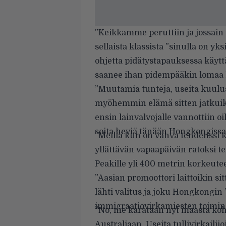
”Keikkamme peruttiin ja jossain
sellaista klassista ”sinulla on yk
ohjetta pidätystapauksessa käyt
saanee ihan pidempääkin lomaa h
”Muutamia tunteja, useita kuulus
myöhemmin elämä sitten jatkuikin
ensin lainvalvojalle vannottiin
soita heviä tänään Hongkongissa
”Meillä kun on vahva tendenssi 
yllättävän vapaapäivän ratoksi te
Peakille yli 400 metrin korkeutee
”Aasian promoottori laittoikin sit
lähti valitus ja joku Hongkongin
immigraatiovirkamiesten toimine
”No, me karataan nyt maasta koht
Australiaan. Useita tullivirkailijo