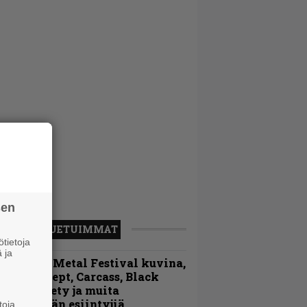
sen
LUETUIMMAT
tietoja
 ja
ellsinki Metal Festival kuvina,
sa 1 – Accept, Carcass, Black
abel Society ja muita
vauspäivän esiintyjiä
toja