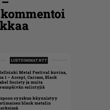
 –
 kommentoi
ikkaa
LUETUIMMAT NYT
ellsinki Metal Festival kuvina,
sa 1 – Accept, Carcass, Black
abel Society ja muita
vauspäivän esiintyjiä
Espoon syyskuu käynnistyy
otimaisen black metalin
erkeissä