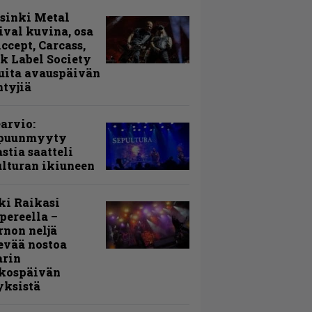
sinki Metal
ival kuvina, osa
Accept, Carcass,
k Label Society
uita avauspäivän
ntyjiä
arvio:
puunmyyty
stia saatteli
lturan ikiuneen
ki Raikasi
ereella –
rnon neljä
evää nostoa
arin
kospäivän
yksistä