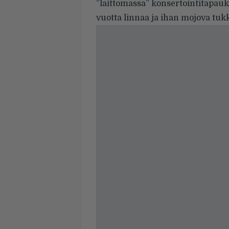
”laittomassa” konsertointitapauk
vuotta linnaa ja ihan mojova tukk