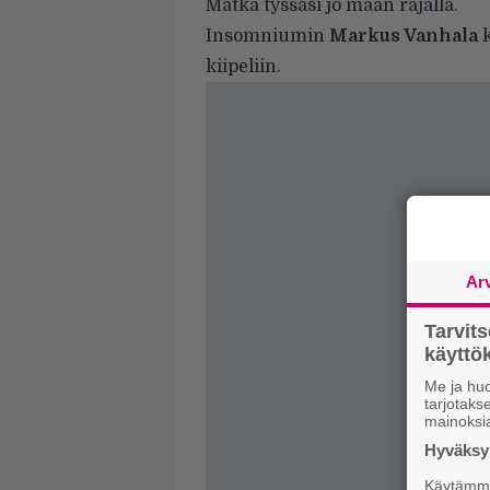
Matka tyssäsi jo maan rajalla.
Insomniumin
Markus Vanhala
k
kiipeliin.
Ar
Tarvit
käytt
Me ja huo
tarjotak
mainoksi
Hyväksym
Käytämme 