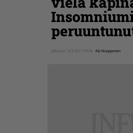
vielä kapin
Insomniumi
peruuntunu
Julkaistu:
18.5.2017 09:08
Aki Nuopponen