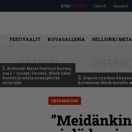
Como.fi
Episodi.fi
ETUSIVU
UUTISET
LEVY
FESTIVAALIT
KUVAGALLERIA
HELLSINKI META
1.
Hellsinki Metal Festival kuvina,
osa 1 – Accept, Carcass, Black Label
2.
Society ja muita avauspäivän
Espoon syyskuu käynni
esiintyjiä
kotimaisen black metalin m
INSOMNIUM
”Meidänkin 