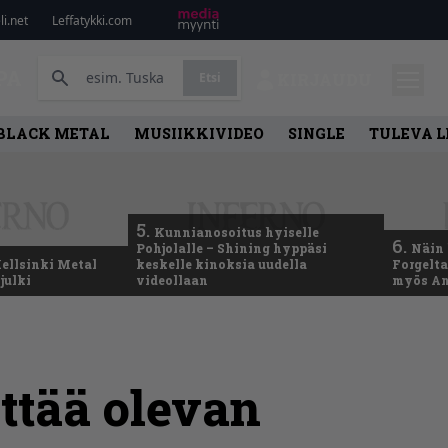
i.net
Leffatykki.com
PA
Etsi
KIRJAUDU
BLACK METAL
MUSIIKKIVIDEO
SINGLE
TULEVA 
5.
Kunnianosoitus hyiselle
6.
Pohjolalle – Shining hyppäsi
Näin 
ellsinki Metal
keskelle kinoksia uudella
Forgelt
julki
videollaan
myös An
ttää olevan