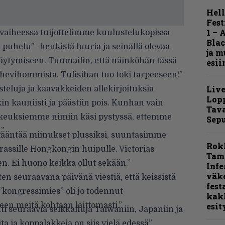
Hell
Fest
1 – 
 vaiheessa tuijottelimme kuulustelukopissa
Blac
si puhelu” -henkistä luuria ja seinällä olevaa
ja m
täytymiseen. Tuumailin, että näinköhän tässä
esii
evihommista. Tulisihan tuo toki tarpeeseen!”
Live
teluja ja kaavakkeiden allekirjoituksia
Lop
 kauniisti ja päästiin pois. Kunhan vain
Tava
 oikeuksiemme nimiin käsi pystyssä, ettemme
Sepu
.”
kääntää miinukset plussiksi, suuntasimme
Rok
rassille Hongkongin huipulle. Victorias
Tamp
n. Ei huono keikka ollut sekään.”
Infe
väk
ten seuraavana päivänä viestiä, että keissistä
fest
 ”kongressimies” oli jo todennut
kak
en meitä kohtaan laittomasti.”
esit
i seuraavia seikkailuja Taiwaniin, Japaniin ja
ita ja koppalakkeja on siis vielä edessä”,