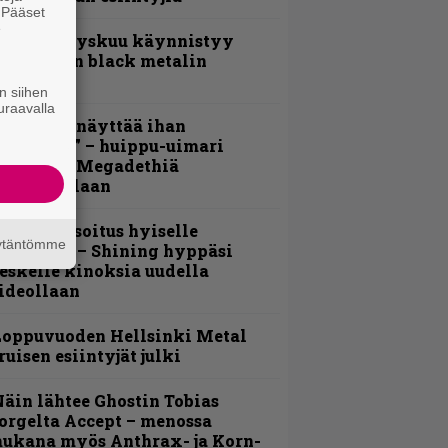
. Pääset
e
Espoon syyskuu käynnistyy
otimaisen black metalin
erkeissä
n siihen
uraavalla
Mitalini näyttää ihan
lektralta” – huippu-uimari
amittelee Megadethiä
alkinnollaan
unnianosoitus hyiselle
äytäntömme
ohjolalle – Shining hyppäsi
eskelle kinoksia uudella
ideollaan
Loppuvuoden Hellsinki Metal
ruisen esiintyjät julki
äin lähtee Ghostin Tobias
orgelta Accept – menossa
ukana myös Anthrax- ja Korn-