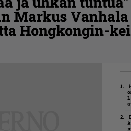
aa ja uhkan tuntua”
n Markus Vanhala
tta Hongkongin-ke
H
o
L
a
k
m