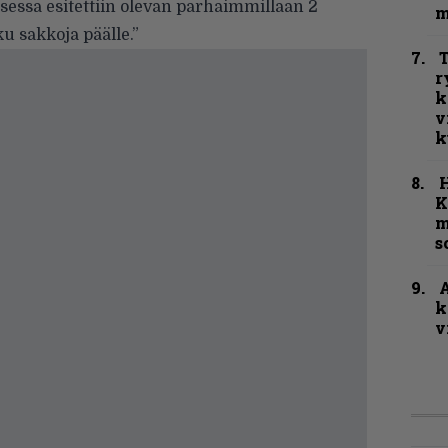
sessa esitettiin olevan parhaimmillaan 2
m
u sakkoja päälle.”
T
r
k
v
k
K
m
s
A
k
v