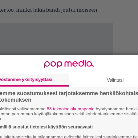
ertoo, minkä takia bändi joutui moiseen
vostamme yksityisyyttäsi
Valintasi
semme suostumuksesi tarjotaksemme henkilökohtai
ökokemuksen
lellisesti valitsemamme
88 teknologiakumppania
hyödynnämme henkilö
semme paremman käyttäjäkokemuksen sekä kohdentaaksemme sisältöä
H
a.
o
ällä suostut tietojesi käyttöön seuraavasti
L
a
laitetunnisteita ja tallennamme evästeitä laitteellesi saadaksemme tie