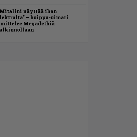
Mitalini näyttää ihan
lektralta” – huippu-uimari
amittelee Megadethiä
alkinnollaan