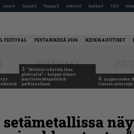
Voice.fi
Soundi.fi
Pelaaja.fi
Inferno.fi
Rumba.fi
Tilt.fi
Metel
ARVIOT
LEHTI
HAASTATTELUT
KAUP
L FESTIVAL
FESTARIKESÄ 2026
KEIKKAUUTISET
3.
”Mitalini näyttää ihan
plektralta” – huippu-uimari
4.
styy
jamittelee Megadethiä
Loppuvuoden H
erkeissä
palkinnollaan
Cruisen esiintyjät 
setämetallissa näy