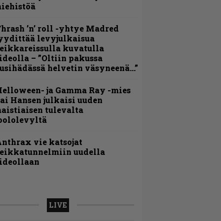
iehistöä
hrash ’n’ roll -yhtye Madred
yydittää levyjulkaisua
eikkareissulla kuvatulla
ideolla – ”Oltiin pakussa
usihädässä helvetin väsyneenä…”
Helloween- ja Gamma Ray -mies
ai Hansen julkaisi uuden
aistiaisen tulevalta
oololevyltä
nthrax vie katsojat
eikkatunnelmiin uudella
ideollaan
LIVE