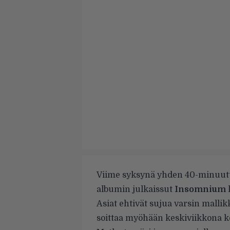
Viime syksynä yhden 40-minuutt
albumin julkaissut
Insomnium
k
Asiat ehtivät sujua varsin mallik
soittaa myöhään keskiviikkona 