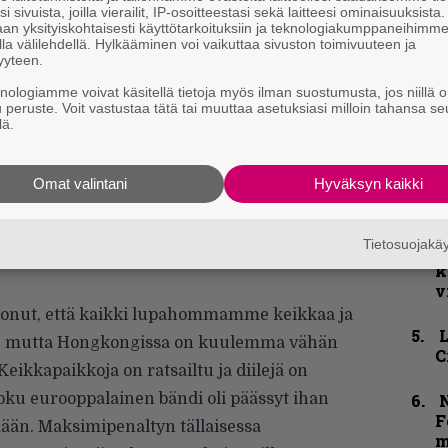
i sivuista, joilla vierailit, IP-osoitteestasi sekä laitteesi ominaisuuksista
an yksityiskohtaisesti käyttötarkoituksiin ja teknologiakumppaneihimm
la välilehdellä. Hylkääminen voi vaikuttaa sivuston toimivuuteen ja
k
yyteen.
m
ä olevan vielä kapinaa ja uhkan tuntua –
knologiamme voivat käsitellä tietoja myös ilman suostumusta, jos niillä o
u peruste. Voit vastustaa tätä tai muuttaa asetuksiasi milloin tahansa se
lmessä”, Markus naurahtaa.
”
lä.
p
 Kongin väliselle rajalle saapuessamme
j
iteilijoiden Sevänen, Hirvonen ja Vanhala
p
Omat valintani
Hyväksyn kaikki
euraava koppalakkikommunisti ohjasi meidät
K
en kuulusteluhuoneeseen, jossa pääsimme
Tietosuojak
P
seuraavat tunnit useiden lainvalvojien
k
v
nnonut, että kaikki lupahommamme keikkaa ja
a, mutta Hongkongissa on kuulemma vähän
C
Keikkapaikkoja on ratsailtu ja diilejä on
 joku eurooppalainen bändi oli päässyt ihan
N
F
mään. Maksimipenaltyn tällaisessa
m