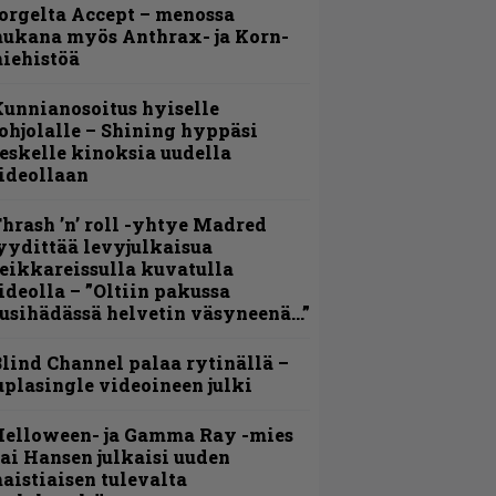
orgelta Accept – menossa
ukana myös Anthrax- ja Korn-
iehistöä
unnianosoitus hyiselle
ohjolalle – Shining hyppäsi
eskelle kinoksia uudella
ideollaan
hrash ’n’ roll -yhtye Madred
yydittää levyjulkaisua
eikkareissulla kuvatulla
ideolla – ”Oltiin pakussa
usihädässä helvetin väsyneenä…”
lind Channel palaa rytinällä –
uplasingle videoineen julki
Helloween- ja Gamma Ray -mies
ai Hansen julkaisi uuden
aistiaisen tulevalta