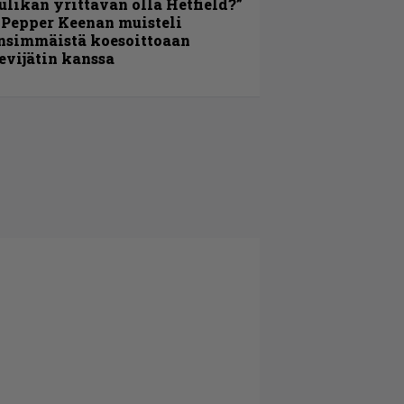
ulikan yrittävän olla Hetfield?”
 Pepper Keenan muisteli
nsimmäistä koesoittoaan
evijätin kanssa