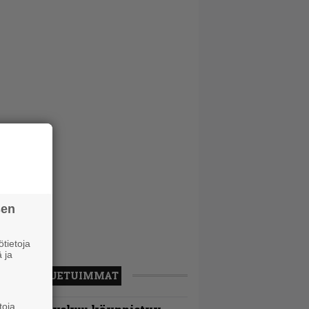
sen
tietoja
 ja
LUETUIMMAT
toja