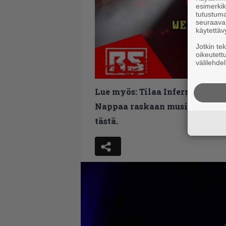
esimerkiks
tutustuma
seuraaval
käytettäv
Jotkin te
oikeutett
välilehdel
Lue myös:
Tilaa Infernon uutis
Nappaa raskaan musiikin uutis
tästä.