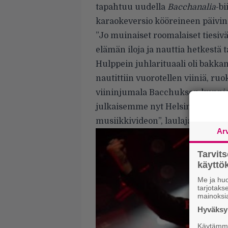
tapahtuu uudella
Bacchanalia
-bi
karaokeversio kööreineen päivin
”Jo muinaiset roomalaiset tiesivä
elämän iloja ja nauttia hetkestä
Hulppein juhlarituaali oli bakkana
nautittiin vuorotellen viiniä, ru
viininjumala Bacchuksen kunni
julkaisemme nyt Helsingin On t
musiikkivideon”, laulaja
Mikael 
Ar
Tarvit
käytt
Me ja huo
tarjotak
mainoksi
Hyväksym
Käytämme 