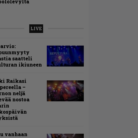
oololevyltä
LIVE
arvio:
puunmyyty
stia saatteli
lturan ikiuneen
ki Raikasi
ereella –
rnon neljä
evää nostoa
arin
kospäivän
yksistä
uu vanhaan