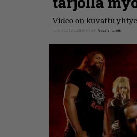
tarjolla my
Video on kuvattu yhtye
Julkaistu:
12.5.2020 08:33
Vesa Siltanen