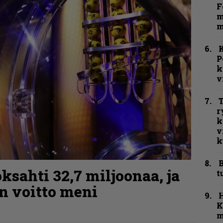
F
m
m
K
P
k
v
T
r
k
v
k
B
ksahti 32,7 miljoonaa, ja
t
n voitto meni
K
m