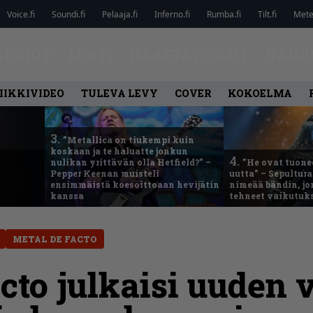
Voice.fi
Soundi.fi
Pelaaja.fi
Inferno.fi
Rumba.fi
Tilt.fi
Metel
ARVIOT
LEHTI
HAASTATTELUT
KAUP
IIKKIVIDEO
TULEVA LEVY
COVER
KOKOELMA
3.
”Metallica on tiukempi kuin
koskaan ja te haluatte jonkun
4.
nulikan yrittävän olla Hetfield?” –
”He ovat tuonee
Pepper Keenan muisteli
uutta” – Sepultur
ensimmäistä koesoittoaan hevijätin
nimeää bändin, jon
kanssa
tehneet vaikutuk
METAL DE FACTO
cto julkaisi uuden 