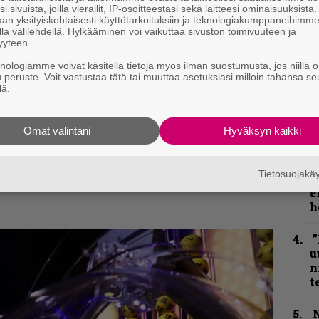
i sivuista, joilla vierailit, IP-osoitteestasi sekä laitteesi ominaisuuksista
k
an yksityiskohtaisesti käyttötarkoituksiin ja teknologiakumppaneihimm
m
la välilehdellä. Hylkääminen voi vaikuttaa sivuston toimivuuteen ja
yyteen.
”
knologiamme voivat käsitellä tietoja myös ilman suostumusta, jos niillä o
p
u peruste. Voit vastustaa tätä tai muuttaa asetuksiasi milloin tahansa se
j
lä.
p
kirje ja tiedät mistä kahvitauolla puhutaan!
Omat valintani
Hyväksyn kaikki
”
k
et ja puheenaiheet suoraan sähköpostiin
n
Tietosuojak
–
e
h
”
u
n
t
N