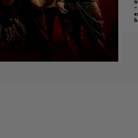
n
–
e
h