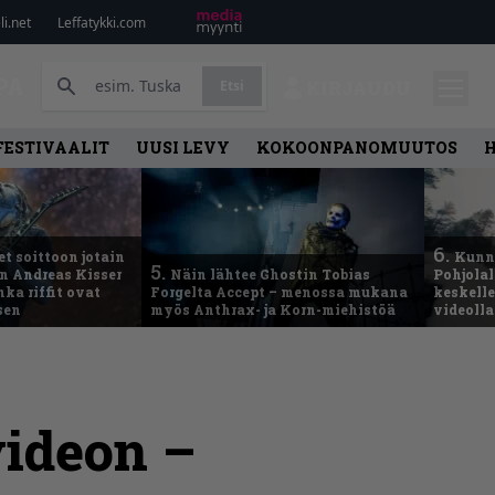
i.net
Leffatykki.com
PA
Etsi
KIRJAUDU
FESTIVAALIT
UUSI LEVY
KOKOONPANOMUUTOS
6.
t soittoon jotain
Kunni
5.
an Andreas Kisser
Näin lähtee Ghostin Tobias
Pohjolal
ka riffit ovat
Forgelta Accept – menossa mukana
keskelle
sen
myös Anthrax- ja Korn-miehistöä
videoll
videon –