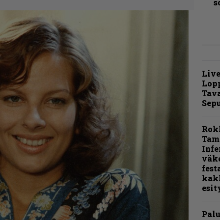
s
Live
Lop
Tava
Sepu
Rok
Tamp
Infe
väk
fest
kak
esit
Pal