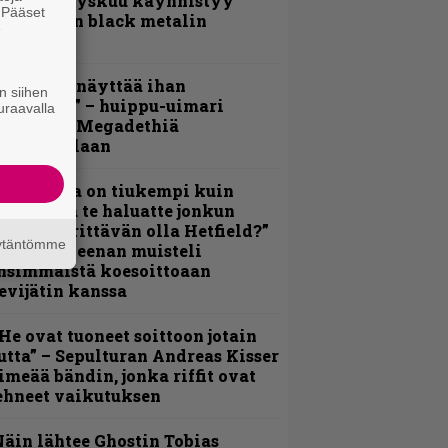
Espoon syyskuu käynnistyy
. Pääset
otimaisen black metalin
e
erkeissä
Mitalini näyttää ihan
n siihen
lektralta” – huippu-uimari
uraavalla
amittelee Megadethiä
alkinnollaan
Metallica on tiukempi kuin
oskaan ja te haluatte jonkun
ulikan yrittävän olla Hetfield?”
äytäntömme
 Pepper Keenan muisteli
nsimmäistä koesoittoaan
evijätin kanssa
He ovat tuoneet soittoon jotain
utta” – Sepulturan Andreas Kisser
imeää bändin, jonka riffit ovat
ehneet vaikutuksen
äin lähtee Ghostin Tobias