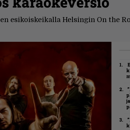
ös karaokeversio
en esikoiskeikalla Helsingin On the Ro
k
m
”
p
j
p
”
k