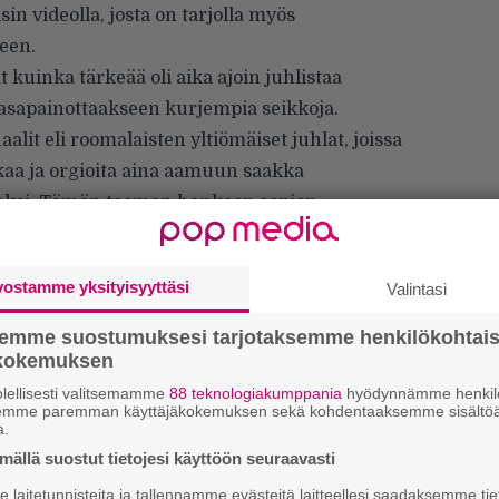
isin videolla, josta on tarjolla myös
een.
t kuinka tärkeää oli aika ajoin juhlistaa
 tasapainottaakseen kurjempia seikkoja.
alit eli roomalaisten yltiömäiset juhlat, joissa
okaa ja orgioita aina aamuun saakka
aksi. Tämän teeman henkeen sopien
he Rocksin esikoiskeikallamme kuvatun
Salo
kertoo.
vostamme yksityisyyttäsi
Valintasi
semme suostumuksesi tarjotaksemme henkilökohtai
ökokemuksen
lellisesti valitsemamme
88 teknologiakumppania
hyödynnämme henkilö
semme paremman käyttäjäkokemuksen sekä kohdentaaksemme sisältöä
a.
ällä suostut tietojesi käyttöön seuraavasti
laitetunnisteita ja tallennamme evästeitä laitteellesi saadaksemme tie