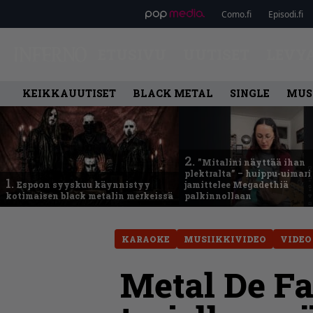
Como.fi
Episodi.fi
ETUSIVU
UUTISET
LEVY
KEIKKAUUTISET
BLACK METAL
SINGLE
MUS
2.
”Mitalini näyttää ihan
plektralta” – huippu-uimari
1.
Espoon syyskuu käynnistyy
jamittelee Megadethiä
kotimaisen black metalin merkeissä
palkinnollaan
KARAOKE
MUSIIKKIVIDEO
VIDEO
Metal De Fa