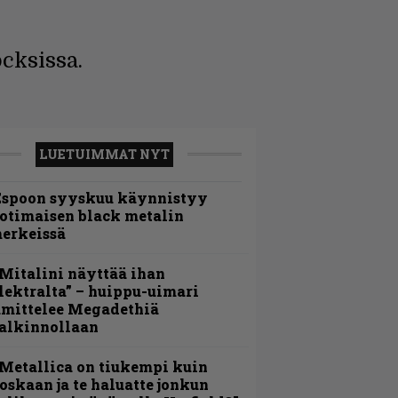
cksissa.
LUETUIMMAT NYT
Espoon syyskuu käynnistyy
otimaisen black metalin
erkeissä
Mitalini näyttää ihan
lektralta” – huippu-uimari
amittelee Megadethiä
alkinnollaan
Metallica on tiukempi kuin
oskaan ja te haluatte jonkun