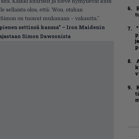
itä. Kaikki kitaristit ja Steve hymyilevät kuin
B
e sellaista oloa, että: ’Wou, otahan
t
itä Simon on tuonut mukanaan – vakautta.”
pienen settinsä kanssa” – Iron Maidenin
”
p
aajastaan Simon Dawsonista
j
p
A
k
v
t
m