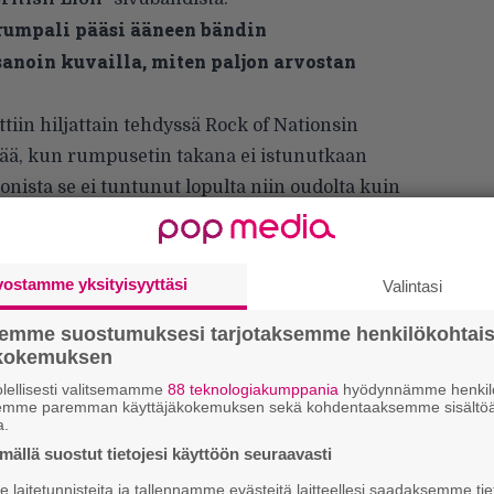
rumpali pääsi ääneen bändin
sanoin kuvailla, miten paljon arvostan
tiin hiljattain tehdyssä Rock of Nationsin
rtää, kun rumpusetin takana ei istunutkaan
nista se ei tuntunut lopulta niin oudolta kuin
vostamme yksityisyyttäsi
Valintasi
semme suostumuksesi tarjotaksemme henkilökohtai
ökokemuksen
lellisesti valitsemamme
88 teknologiakumppania
hyödynnämme henkilö
semme paremman käyttäjäkokemuksen sekä kohdentaaksemme sisältöä
a.
k
ällä suostut tietojesi käyttöön seuraavasti
m
laitetunnisteita ja tallennamme evästeitä laitteellesi saadaksemme tie