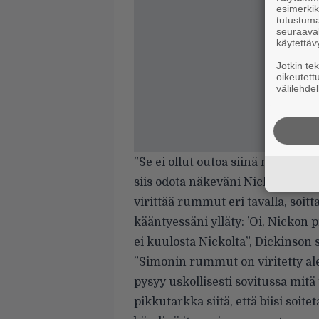
esimerkiks
tutustuma
seuraaval
käytettäv
Jotkin te
oikeutett
välilehdel
”Se ei ollut outoa siinä mielessä,
siis odota näkeväni Nickoa, koska
virittää rummut eri tavalla, soitt
kääntyessäni ylläty: ’Oi, Nickon p
ei kuulosta Nickolta”,
Dickinson s
”Simonin rummut on viritetty al
pysyy uskollisesti sovitussa mit
pikkutarkka siitä, että biisi soi