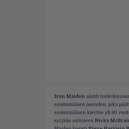
Iron Maiden
aloitti toukokuuss
ensimmäisen osuuden, joka päätt
ensimmäinen kiertue yli 40 vuote
syrjään astuneen
Nicko McBrai
Maiden-basisti
Steve Harrisin B