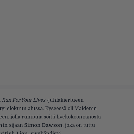
a
Run For Your Lives
-juhlakiertueen
yi elokuun alussa. Kyseessä oli Maidenin
en, jolla rumpuja soitti livekokoonpanosta
nin
sijaan
Simon Dawson
, joka on tuttu
ritish Lion
-sivubändistä.