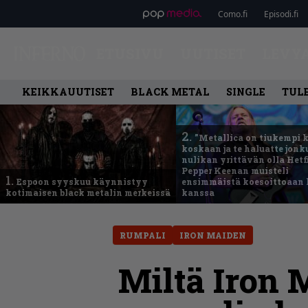
Como.fi
Episodi.fi
ETUSIVU
UUTISET
LEVY
KEIKKAUUTISET
BLACK METAL
SINGLE
TUL
2.
”Metallica on tiukempi 
koskaan ja te haluatte jonk
nulikan yrittävän olla Hetfi
Pepper Keenan muisteli
1.
Espoon syyskuu käynnistyy
ensimmäistä koesoittoaan 
kotimaisen black metalin merkeissä
kanssa
RUMPALI
IRON MAIDEN
Miltä Iron 