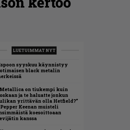
son kertoo
LUETUIMMAT NYT
Espoon syyskuu käynnistyy
otimaisen black metalin
erkeissä
Metallica on tiukempi kuin
oskaan ja te haluatte jonkun
ulikan yrittävän olla Hetfield?”
 Pepper Keenan muisteli
nsimmäistä koesoittoaan
evijätin kanssa