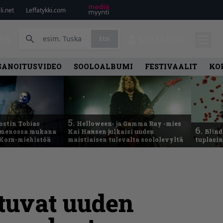
i.net
Leffatykki.com
PA
Etsi
KIRJAUDU
SANOITUSVIDEO
SOOLOALBUMI
FESTIVAALIT
KO
5.
ostin Tobias
Helloween- ja Gamma Ray -mies
6.
– menossa mukana
Kai Hansen julkaisi uuden
Blind
 Korn-miehistöä
maistiaisen tulevalta soololevyltä
tuplasin
ntuvat uuden