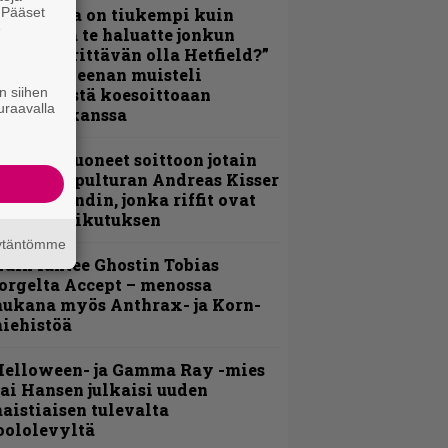
. Pääset
Metallica on tiukempi kuin
e
oskaan ja te haluatte jonkun
ulikan yrittävän olla Hetfield?”
 Pepper Keenan muisteli
n siihen
nsimmäistä koesoittoaan
uraavalla
evijätin kanssa
He ovat tuoneet soittoon jotain
utta” – Sepulturan Andreas Kisser
imeää bändin, jonka riffit ovat
ehneet vaikutuksen
äytäntömme
äin lähtee Ghostin Tobias
orgelta Accept – menossa
ukana myös Anthrax- ja Korn-
iehistöä
Helloween- ja Gamma Ray -mies
ai Hansen julkaisi uuden
aistiaisen tulevalta
oololevyltä