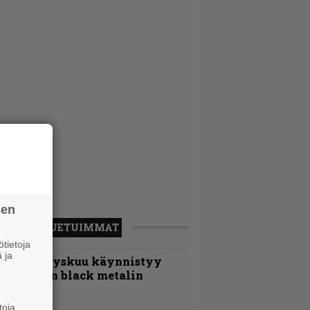
sen
LUETUIMMAT
tietoja
 ja
Espoon syyskuu käynnistyy
otimaisen black metalin
erkeissä
toja