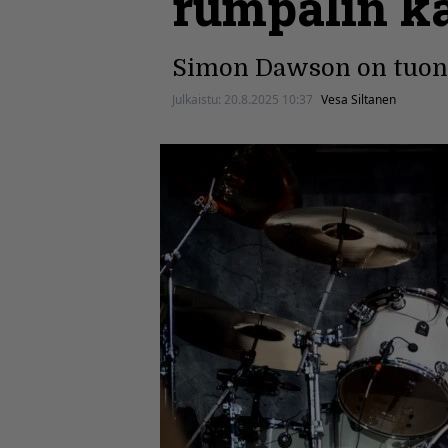
rumpalin ka
Simon Dawson on tuonut
Julkaistu:
20.8.2025 10:37
Vesa Siltanen