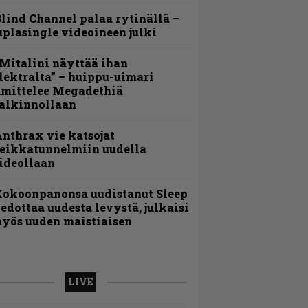
lind Channel palaa rytinällä –
uplasingle videoineen julki
Mitalini näyttää ihan
lektralta” – huippu-uimari
amittelee Megadethiä
alkinnollaan
nthrax vie katsojat
eikkatunnelmiin uudella
ideollaan
Kokoonpanonsa uudistanut Sleep
iedottaa uudesta levystä, julkaisi
yös uuden maistiaisen
LIVE