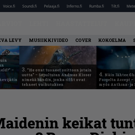
Voice.fi
Soundi.fi
Pelaaja.fi
Inferno.fi
Rumba.fi
Tilt.fi
Metel
ARVIOT
LEHTI
HAASTATTELUT
KAUP
EVA LEVY
MUSIIKKIVIDEO
COVER
KOKOELMA
kuin
un
3.
eld?” –
”He ovat tuoneet soittoon jotain
4.
uutta” – Sepulturan Andreas Kisser
Näin lähtee Gh
hevijätin
nimeää bändin, jonka riffit ovat
Forgelta Accept 
tehneet vaikutuksen
myös Anthrax- ja
Maidenin keikat tu