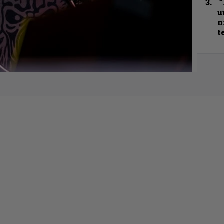
”
u
n
t