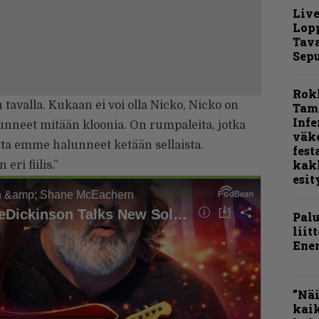
Live
Lop
Tava
Sepu
Rok
 tavalla. Kukaan ei voi olla Nicko, Nicko on
Tamp
Infe
unneet mitään kloonia. On rumpaleita, jotka
väk
ta emme halunneet ketään sellaista.
fest
kak
eri fiilis.”
esit
Pal
liit
Ene
”Näi
kaik