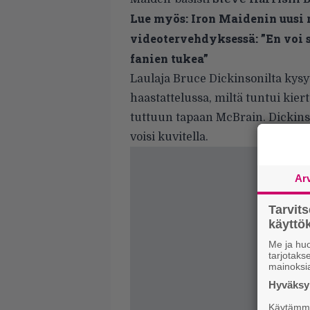
Lue myös:
Iron Maidenin uusi 
videotervehdyksessä: ”En voi 
fanien tukea”
Laulaja Bruce Dickinsonilta kysyt
haastattelussa, miltä tuntui kie
tuttuun tapaan McBrain. Dickinso
voisi kuvitella.
Ar
Tarvit
käytt
Me ja huo
tarjotak
mainoksi
Hyväksym
Käytämme 