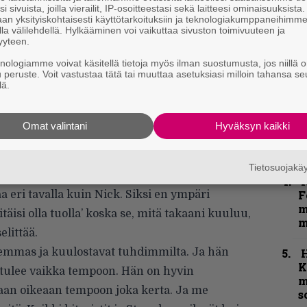
i sivuista, joilla vierailit, IP-osoitteestasi sekä laitteesi ominaisuuksista
”
an yksityiskohtaisesti käyttötarkoituksiin ja teknologiakumppaneihimm
k
la välilehdellä. Hylkääminen voi vaikuttaa sivuston toimivuuteen ja
n
yyteen.
–
knologiamme voivat käsitellä tietoja myös ilman suostumusta, jos niillä o
e
u peruste. Voit vastustaa tätä tai muuttaa asetuksiasi milloin tahansa se
h
lä.
”
u
Omat valintani
Hyväksyn kaikki
n
t
 että se, mitä takaani kuulen, ei ole Nicko. En
Tietosuojak
 kaikki Simonissa on niin erilaista. Hän
N
F
aa eri tavalla kuin Nick. Siksi en ympäri
m
itäisi olla tuolla’ koska se, mitä takaani kuuluu,
m
elittää
.
emmas ja kuulostavat tuhdimmilta. Ja hän
K
ä tulee vaikka tempoon. Hän on hyvin
m
tetaan oikeaan tempoon joka kerta. Ja me
s