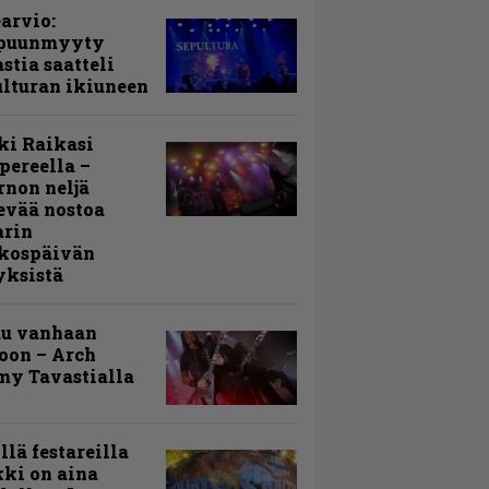
arvio:
puunmyyty
stia saatteli
lturan ikiuneen
ki Raikasi
ereella –
rnon neljä
evää nostoa
arin
kospäivän
yksistä
uu vanhaan
toon – Arch
my Tavastialla
llä festareilla
ki on aina