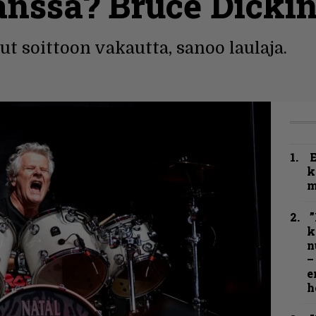
nssa? Bruce Dickin
 soittoon vakautta, sanoo laulaja.
k
m
”
k
n
–
e
h