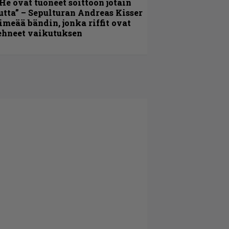
He ovat tuoneet soittoon jotain
utta” – Sepulturan Andreas Kisser
imeää bändin, jonka riffit ovat
ehneet vaikutuksen