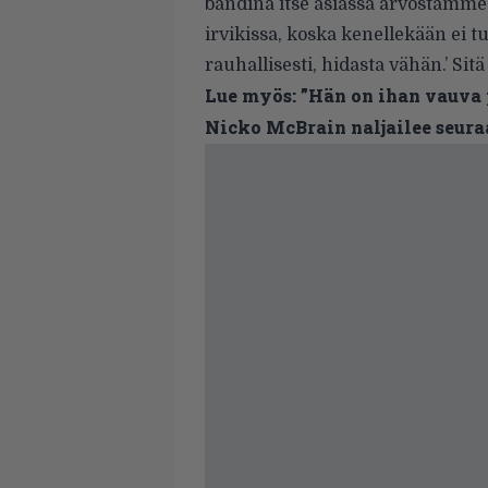
bändinä itse asiassa arvostamme s
irvikissa, koska kenellekään ei tul
rauhallisesti, hidasta vähän.’ S
Lue myös:
”Hän on ihan vauva 
Nicko McBrain naljailee seur