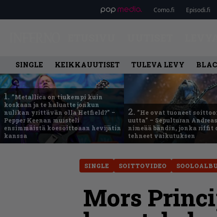
Como.fi
Episodi.fi
ETUSIVU
UUTISET
LEVY
SINGLE
KEIKKAUUTISET
TULEVA LEVY
BLAC
1.
”Metallica on tiukempi kuin
koskaan ja te haluatte jonkun
2.
nulikan yrittävän olla Hetfield?” –
”He ovat tuoneet soittoo
Pepper Keenan muisteli
uutta” – Sepulturan Andreas
ensimmäistä koesoittoaan hevijätin
nimeää bändin, jonka riffit
kanssa
tehneet vaikutuksen
SINGLE
SOITTOVIDEO
SOOLOALB
Mors Princip