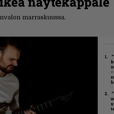
uikea näytekappale
änvalon marraskuussa.
”
k
n
–
e
h
”
u
n
t