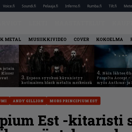
Voice.fi
Soundi.fi
Pelaaja.fi
Inferno.fi
Rumba.fi
Tilt.fi
Metel
ARVIOT
LEHTI
HAASTATTELUT
KAUP
K METAL
MUSIIKKIVIDEO
COVER
KOKOELMA
n jotain
4.
 Kisser
Näin lähtee Gh
3.
 ovat
Espoon syyskuu käynnistyy
Forgelta Accept 
kotimaisen black metalin merkeissä
myös Anthrax- ja
UMI
ANDY GILLION
MORS PRINCIPIUM EST
ium Est -kitaristi 