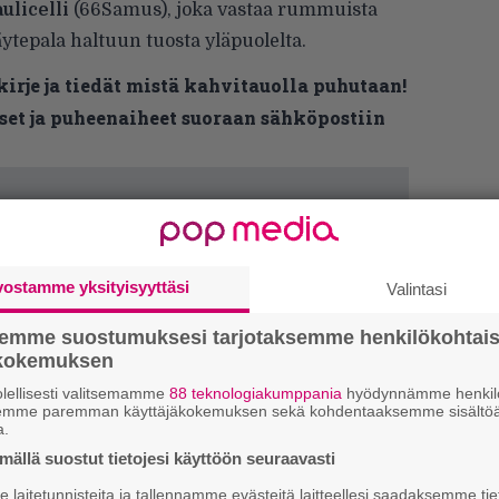
ulicelli
(
66Samus
), joka vastaa rummuista
ytepala haltuun tuosta yläpuolelta.
kirje ja tiedät mistä kahvitauolla puhutaan!
et ja puheenaiheet suoraan sähköpostiin
vostamme yksityisyyttäsi
Valintasi
semme suostumuksesi tarjotaksemme henkilökohtai
ökokemuksen
”
k
lellisesti valitsemamme
88 teknologiakumppania
hyödynnämme henkilö
semme paremman käyttäjäkokemuksen sekä kohdentaaksemme sisältöä
n
a.
–
e
ällä suostut tietojesi käyttöön seuraavasti
h
laitetunnisteita ja tallennamme evästeitä laitteellesi saadaksemme tie