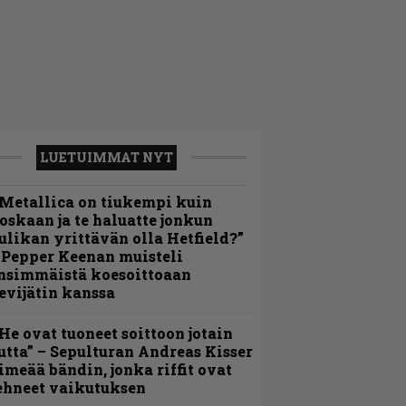
LUETUIMMAT NYT
Metallica on tiukempi kuin
oskaan ja te haluatte jonkun
ulikan yrittävän olla Hetfield?”
 Pepper Keenan muisteli
nsimmäistä koesoittoaan
evijätin kanssa
He ovat tuoneet soittoon jotain
utta” – Sepulturan Andreas Kisser
imeää bändin, jonka riffit ovat
ehneet vaikutuksen