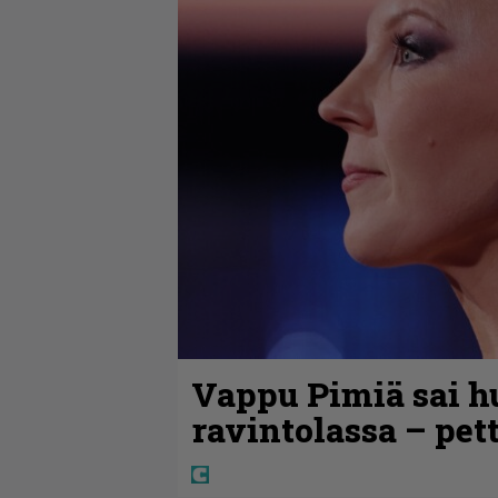
Vappu Pimiä sai h
ravintolassa – pet