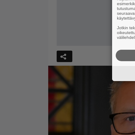
esimerkiks
tutustuma
seuraaval
käytettäv
Jotkin te
oikeutett
välilehdel