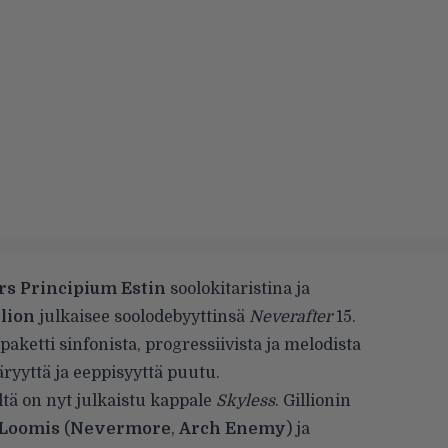
s Principium Estin
soolokitaristina ja
lion
julkaisee soolodebyyttinsä
Neverafter
15.
ketti sinfonista, progressiivista ja melodista
äryyttä ja eeppisyyttä puutu.
tä on nyt julkaistu kappale
Skyless
. Gillionin
 Loomis
(
Nevermore
,
Arch Enemy
) ja