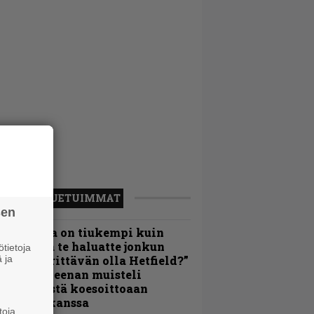
LUETUIMMAT
sen
Metallica on tiukempi kuin
oskaan ja te haluatte jonkun
tietoja
 ja
ulikan yrittävän olla Hetfield?”
 Pepper Keenan muisteli
nsimmäistä koesoittoaan
evijätin kanssa
toja