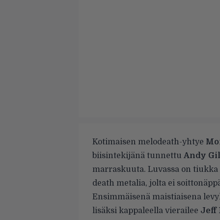
Kotimaisen melodeath-yhtye
Mor
biisintekijänä tunnettu
Andy Gil
marraskuuta. Luvassa on tiukka pa
death metalia, jolta ei soittonäpp
Ensimmäisenä maistiaisena levyl
lisäksi kappaleella vierailee
Jeff