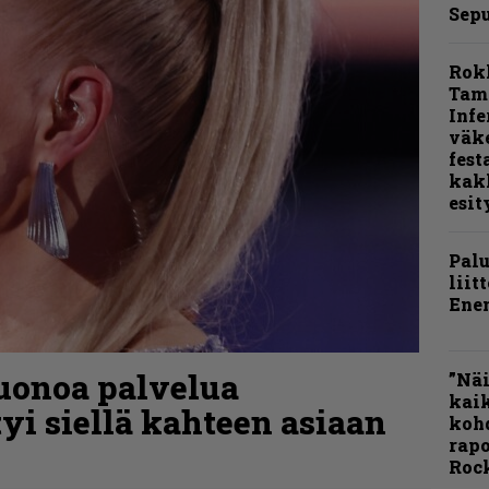
Sepu
Rok
Tamp
Infe
väk
fest
kak
esit
Pal
liit
Ene
uonoa palvelua
”Näi
kaik
tyi siellä kahteen asiaan
kohd
rapo
Rock