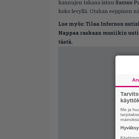
kannujen takana istuu
Samus Pa
koko levyllä. Otahan eeppinen nä
Lue myös:
Tilaa Infernon uutis
Nappaa raskaan musiikin uutis
tästä.
Ar
Tarvit
käytt
Me ja huo
tarjotak
mainoksi
Hyväksym
Käytämme 