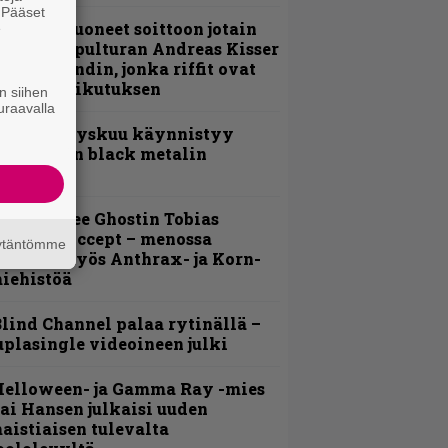
. Pääset
He ovat tuoneet soittoon jotain
e
utta” – Sepulturan Andreas Kisser
imeää bändin, jonka riffit ovat
ehneet vaikutuksen
n siihen
uraavalla
Espoon syyskuu käynnistyy
otimaisen black metalin
erkeissä
äin lähtee Ghostin Tobias
orgelta Accept – menossa
äytäntömme
ukana myös Anthrax- ja Korn-
iehistöä
lind Channel palaa rytinällä –
uplasingle videoineen julki
Helloween- ja Gamma Ray -mies
ai Hansen julkaisi uuden
aistiaisen tulevalta