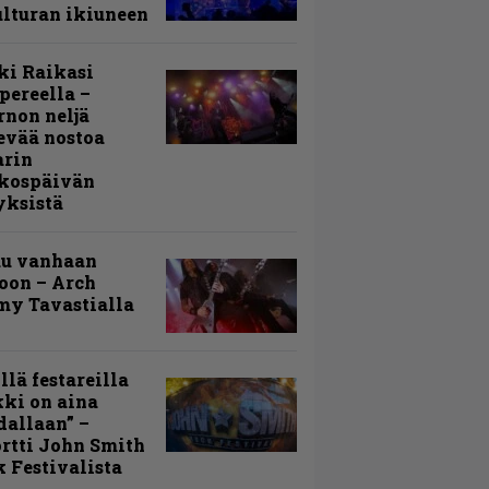
lturan ikiuneen
ki Raikasi
ereella –
rnon neljä
evää nostoa
arin
kospäivän
yksistä
uu vanhaan
toon – Arch
my Tavastialla
llä festareilla
ki on aina
allaan” –
rtti John Smith
 Festivalista