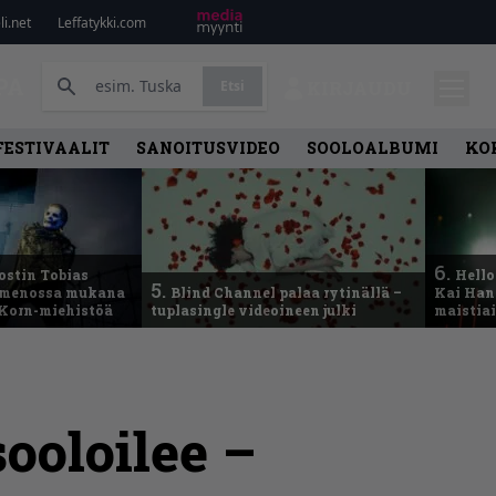
i.net
Leffatykki.com
PA
Etsi
KIRJAUDU
FESTIVAALIT
SANOITUSVIDEO
SOOLOALBUMI
KO
6.
ostin Tobias
Hello
5.
– menossa mukana
Blind Channel palaa rytinällä –
Kai Hans
 Korn-miehistöä
tuplasingle videoineen julki
maistiai
sooloilee –