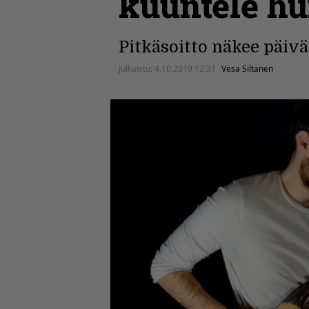
kuuntele h
Pitkäsoitto näkee päiv
Julkaistu:
4.10.2019 12:31
Vesa Siltanen