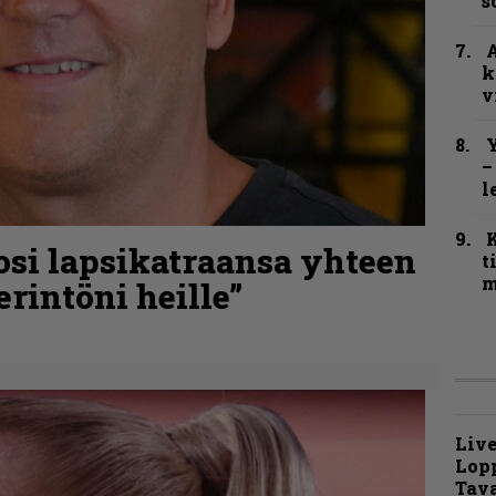
s
A
k
v
Y
–
l
osi lapsikatraansa yhteen
t
m
rintöni heille”
Live
Lop
Tava