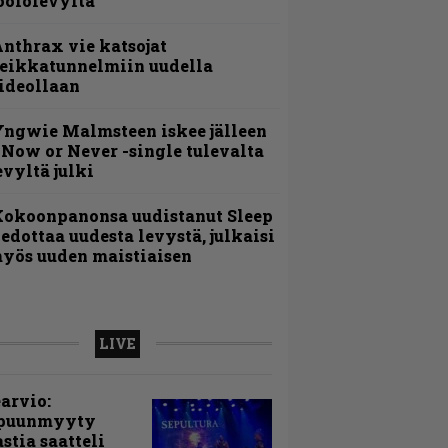
oololevyltä
nthrax vie katsojat
eikkatunnelmiin uudella
ideollaan
ngwie Malmsteen iskee jälleen
 Now or Never -single tulevalta
evyltä julki
Kokoonpanonsa uudistanut Sleep
iedottaa uudesta levystä, julkaisi
yös uuden maistiaisen
LIVE
arvio:
puunmyyty
stia saatteli