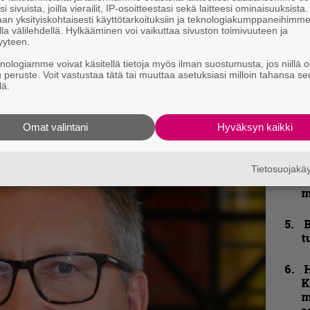
i sivuista, joilla vierailit, IP-osoitteestasi sekä laitteesi ominaisuuksista
”
an yksityiskohtaisesti käyttötarkoituksiin ja teknologiakumppaneihimm
la välilehdellä. Hylkääminen voi vaikuttaa sivuston toimivuuteen ja
u
yyteen.
n
t
knologiamme voivat käsitellä tietoja myös ilman suostumusta, jos niillä o
u peruste. Voit vastustaa tätä tai muuttaa asetuksiasi milloin tahansa se
lä.
k
m
Omat valintani
Hyväksyn kaikki
N
F
Tietosuojak
m
m
B
t
K
m