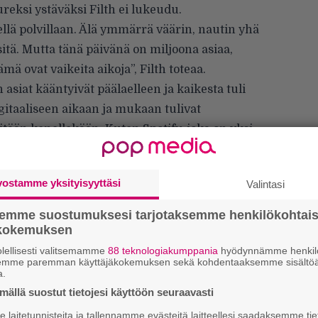
ureksi ystäväksi Filth ei lukeudu.
ellä polvillaan. Älä ymmärrä väärin, nautin yhä
itä. Mutta tänä päivänä on miljoona asiaa,
ämä ovat vaikeita aikoja”,
Filth toteaa
.
 asiat kääntyivät päälaelleen ja kaikesta tuli
itaaliseen aikaan ja mukaan tulivat
itään kenellekään. Kuten Spotify, joka on yksi
eillä oli mielestäni viime vuonna 25-26
taisin saada siitä henkilökohtaisesti 20
vostamme yksityisyyttäsi
Valintasi
semme suostumuksesi tarjotaksemme henkilökohtai
ökokemuksen
lellisesti valitsemamme
88 teknologiakumppania
hyödynnämme henkilö
semme paremman käyttäjäkokemuksen sekä kohdentaaksemme sisältöä
a.
ällä suostut tietojesi käyttöön seuraavasti
laitetunnisteita ja tallennamme evästeitä laitteellesi saadaksemme tie