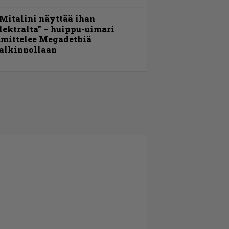
Mitalini näyttää ihan
lektralta” – huippu-uimari
amittelee Megadethiä
alkinnollaan