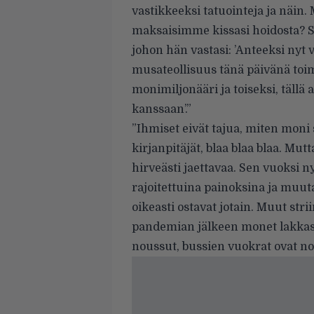
vastikkeeksi tatuointeja ja näin. 
maksaisimme kissasi hoidosta? S
johon hän vastasi: ’Anteeksi nyt v
musateollisuus tänä päivänä toim
monimiljonääri ja toiseksi, tällä
kanssaan’.”
”Ihmiset eivät tajua, miten moni
kirjanpitäjät, blaa blaa blaa. Mutta
hirveästi jaettavaa. Sen vuoksi n
rajoitettuina painoksina ja muuta
oikeasti ostavat jotain. Muut str
pandemian jälkeen monet lakkasi
noussut, bussien vuokrat ovat n