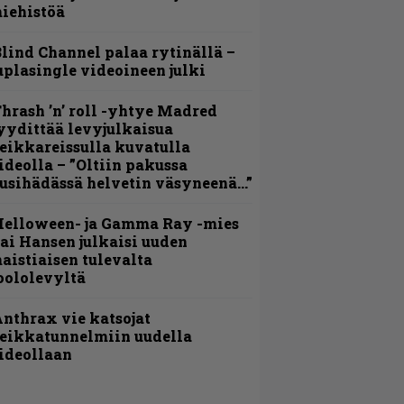
iehistöä
lind Channel palaa rytinällä –
uplasingle videoineen julki
hrash ’n’ roll -yhtye Madred
yydittää levyjulkaisua
eikkareissulla kuvatulla
ideolla – ”Oltiin pakussa
usihädässä helvetin väsyneenä…”
Helloween- ja Gamma Ray -mies
ai Hansen julkaisi uuden
aistiaisen tulevalta
oololevyltä
nthrax vie katsojat
eikkatunnelmiin uudella
ideollaan