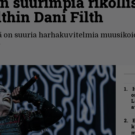
 suurimpia rikollis
lthin Dani Filth
tä on suuria harhakuvitelmia muusikoi
.
H
o
L
a
k
m