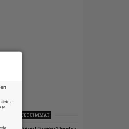
sen
tietoja
 ja
LUETUIMMAT
toja