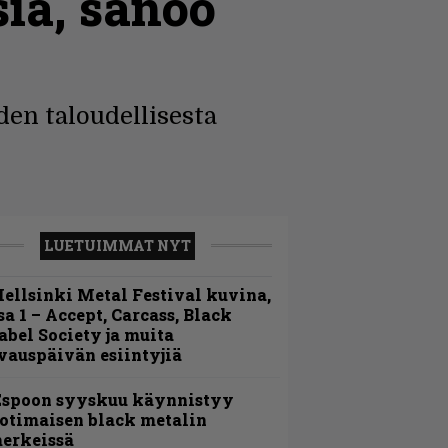
ia, sanoo
den taloudellisesta
LUETUIMMAT NYT
ellsinki Metal Festival kuvina,
sa 1 – Accept, Carcass, Black
abel Society ja muita
vauspäivän esiintyjiä
Espoon syyskuu käynnistyy
otimaisen black metalin
erkeissä