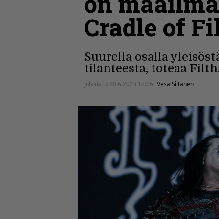
on maailman
Cradle of Fi
Suurella osalla yleisös
tilanteesta, toteaa Filth
Julkaistu:
20.6.2023 17:06
Vesa Siltanen