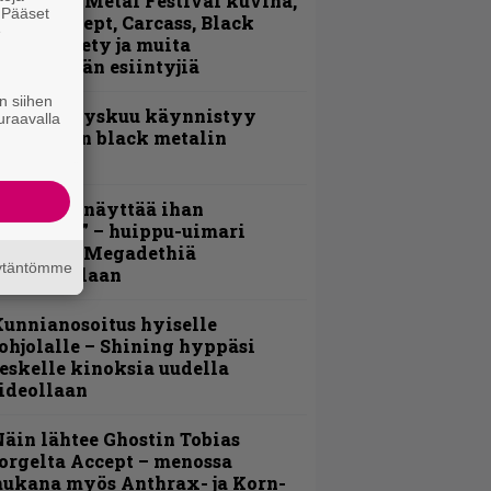
ellsinki Metal Festival kuvina,
. Pääset
sa 1 – Accept, Carcass, Black
e
abel Society ja muita
vauspäivän esiintyjiä
n siihen
Espoon syyskuu käynnistyy
uraavalla
otimaisen black metalin
erkeissä
Mitalini näyttää ihan
lektralta” – huippu-uimari
amittelee Megadethiä
äytäntömme
alkinnollaan
unnianosoitus hyiselle
ohjolalle – Shining hyppäsi
eskelle kinoksia uudella
ideollaan
äin lähtee Ghostin Tobias
orgelta Accept – menossa
ukana myös Anthrax- ja Korn-