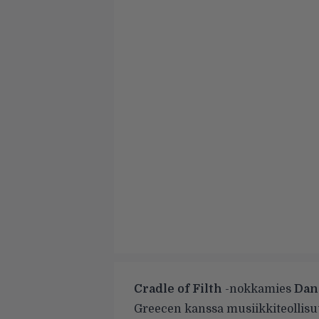
Cradle of Filth
-nokkamies
Dani
Greecen kanssa musiikkiteollisuu