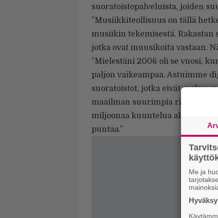
suoratoistopalveluista, joiden su
”Musiikkiteollisuus on tällä hetk
musiikin tekemisestä. Rakastan s
jotka ovat muusikoita vastaan. N
”Mielestäni 2006 oli se vuosi, kun
paljon vaikeampaa. Astuimme dig
suoratoistot, jotka eivät maksa m
maailman suurimpia rikollisia. M
miljoonaa kuuntelua alustalla ja 
Ar
puntaa.”
Tarvit
käytt
Me ja huo
tarjotak
mainoksi
Hyväksym
Käytämme 