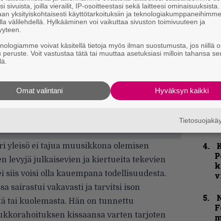
H
i sivuista, joilla vierailit, IP-osoitteestasi sekä laitteesi ominaisuuksista
o
an yksityiskohtaisesti käyttötarkoituksiin ja teknologiakumppaneihimm
L
la välilehdellä. Hylkääminen voi vaikuttaa sivuston toimivuuteen ja
a
yyteen.
knologiamme voivat käsitellä tietoja myös ilman suostumusta, jos niillä o
u peruste. Voit vastustaa tätä tai muuttaa asetuksiasi milloin tahansa se
k
lä.
m
Omat valintani
Hyväksyn kaikki
”
p
j
Tietosuojak
p
K
uri yleisö ei tajua muusikkona olemisen
P
en levyjä julkaisevien ja kiertueita tekevien
k
ei siis voisi olla kauempana todellisuudesta.
v
sa sairastui vakavasti ja tarvitsi ison
N
stä tai kuolemasta. Hän on tunnettu
F
 joukkorahoituksen kissaansa varten tarjoten
m