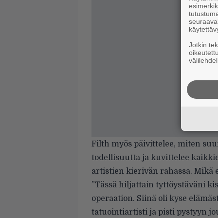
esimerkiks
tutustuma
seuraaval
käytettäv
Jotkin te
oikeutett
välilehdel
Filth myös päivittelee, miten su
todellisuutta ja kuvittelee kaikki
artistien kierivän rahassa. Mikä 
”Tässä hiljattain tyttöystäväni kis
operaation. Siinä oli kyse elämä
tatuointiartisti ja pisti pystyyn