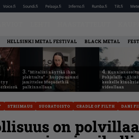
Voice.fi
Soundi.fi
Pelaaja.fi
Inferno.fi
Rumba.fi
Tilt.fi
Metel
ARVIOT
LEHTI
HAASTATTELUT
KAUP
HELLSINKI METAL FESTIVAL
BLACK METAL
FEST
3.
4.
”Mitalini näyttää ihan
Kunnianosoitus
plektralta” – huippu-uimari
Pohjolalle – Shin
styy
jamittelee Megadethiä
keskelle kinoksia
erkeissä
palkinnollaan
videollaan
Y
STRIIMAUS
SUORATOISTO
CRADLE OF FILTH
DANI F
llisuus on polvillaa