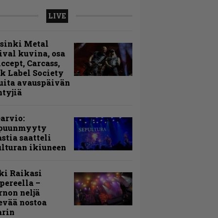
LIVE
sinki Metal
ival kuvina, osa
Accept, Carcass,
k Label Society
uita avauspäivän
ntyjiä
arvio:
puunmyyty
stia saatteli
lturan ikiuneen
ki Raikasi
ereella –
rnon neljä
evää nostoa
arin