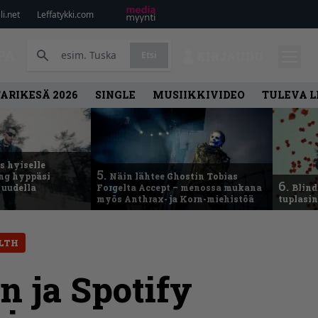
i.net
Leffatykki.com
PA
Etsi
KIRJAUDU
ARIKESÄ 2026
SINGLE
MUSIIKKIVIDEO
TULEVA 
 hyiselle
5.
ing hyppäsi
Näin lähtee Ghostin Tobias
6.
 uudella
Forgelta Accept – menossa mukana
Blind
myös Anthrax- ja Korn-miehistöä
tuplasin
ILTH
n ja Spotify