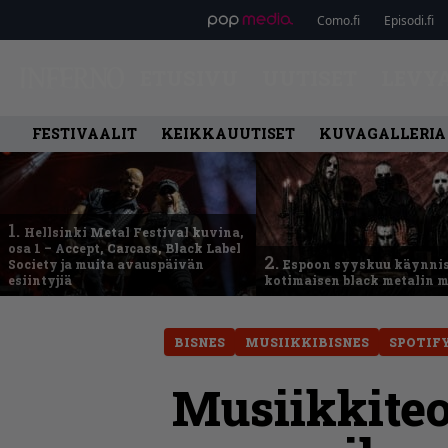
Como.fi
Episodi.fi
ETUSIVU
UUTISET
LEVY
FESTIVAALIT
KEIKKAUUTISET
KUVAGALLERIA
1.
Hellsinki Metal Festival kuvina,
osa 1 – Accept, Carcass, Black Label
2.
Society ja muita avauspäivän
Espoon syyskuu käynni
esiintyjiä
kotimaisen black metalin m
BISNES
MUSIIKKIBISNES
SPOTIF
Musiikkiteo