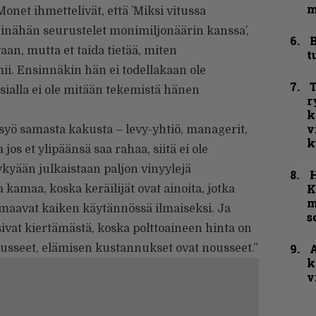
m
Monet ihmettelivät, että ’Miksi vitussa
inähän seurustelet monimiljonäärin kanssa’,
B
aan, mutta et taida tietää, miten
t
ii. Ensinnäkin hän ei todellakaan ole
T
 asialla ei ole mitään tekemistä hänen
r
k
v
 syö samasta kakusta – levy-yhtiö, managerit,
k
 jos et ylipäänsä saa rahaa, siitä ei ole
ykyään julkaistaan paljon vinyylejä
K
 kamaa, koska keräilijät ovat ainoita, jotka
m
iimaavat kaiken käytännössä ilmaiseksi. Ja
s
vat kiertämästä, koska polttoaineen hinta on
A
ousseet, elämisen kustannukset ovat nousseet.”
k
v