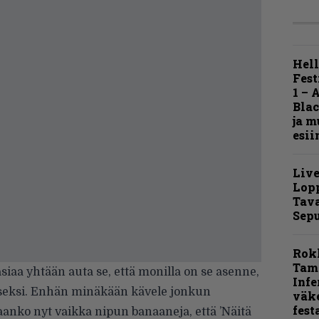
Hell
Fest
1 – 
Blac
ja m
esii
Live
Lop
Tava
Sepu
Rok
Tamp
asiaa yhtään auta se, että monilla on se asenne,
Infe
aiseksi. Enhän minäkään kävele jonkun
väk
fest
aanko nyt vaikka nipun banaaneja, että ’Näitä