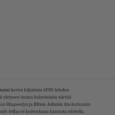
ommi
kertoi hiljattain
SPIN-lehden
tä yhtyeen tarina haluttaisiin siirtää
an Rhapsodyn
ja
Elton Johnin
Rocketmanin
ath-leffaa ei kuitenkaan kannata odotella.