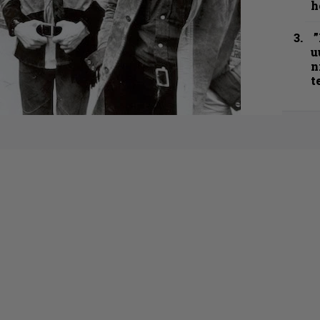
h
”
u
n
t