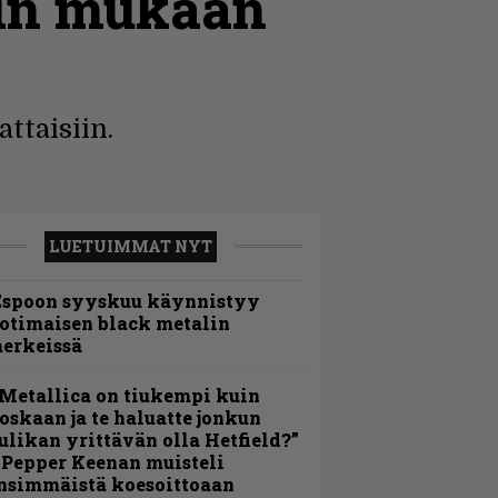
in mukaan
ttaisiin.
LUETUIMMAT NYT
Espoon syyskuu käynnistyy
otimaisen black metalin
erkeissä
Metallica on tiukempi kuin
oskaan ja te haluatte jonkun
ulikan yrittävän olla Hetfield?”
 Pepper Keenan muisteli
nsimmäistä koesoittoaan