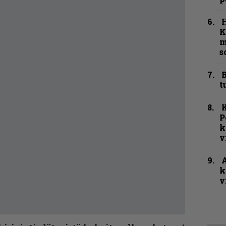
K
m
s
B
t
K
P
k
v
A
k
v