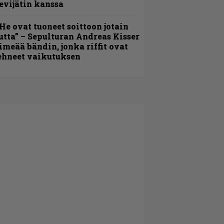
evijätin kanssa
He ovat tuoneet soittoon jotain
utta” – Sepulturan Andreas Kisser
imeää bändin, jonka riffit ovat
ehneet vaikutuksen