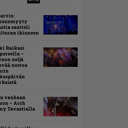
arvio:
puunmyyty
stia saatteli
lturan ikiuneen
ki Raikasi
ereella –
rnon neljä
evää nostoa
arin
kospäivän
yksistä
uu vanhaan
toon – Arch
my Tavastialla