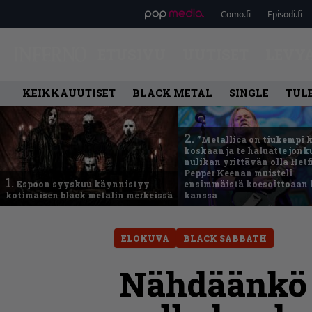
Como.fi
Episodi.fi
ETUSIVU
UUTISET
LEVY
KEIKKAUUTISET
BLACK METAL
SINGLE
TUL
2.
”Metallica on tiukempi 
koskaan ja te haluatte jonk
nulikan yrittävän olla Hetfi
Pepper Keenan muisteli
1.
Espoon syyskuu käynnistyy
ensimmäistä koesoittoaan 
kotimaisen black metalin merkeissä
kanssa
ELOKUVA
BLACK SABBATH
Nähdäänkö B