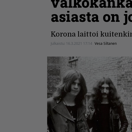
valkokanka
asiasta on 
Korona laittoi kuitenki
Julkaistu:
16.3.2021 17:14
Vesa Siltanen