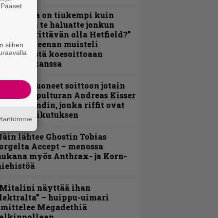
. Pääset
e
Metallica on tiukempi kuin
oskaan ja te haluatte jonkun
ulikan yrittävän olla Hetfield?”
 Pepper Keenan muisteli
n siihen
uraavalla
nsimmäistä koesoittoaan
evijätin kanssa
He ovat tuoneet soittoon jotain
utta” – Sepulturan Andreas Kisser
imeää bändin, jonka riffit ovat
ehneet vaikutuksen
äytäntömme
äin lähtee Ghostin Tobias
orgelta Accept – menossa
ukana myös Anthrax- ja Korn-
iehistöä
Mitalini näyttää ihan
lektralta” – huippu-uimari
amittelee Megadethiä
alkinnollaan