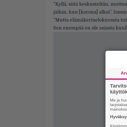
”Kyllä, siitä keskusteltiin, mutte
jäihin, kun [korona] alkoi”, Iommi
”Mutta elämäkertaelokuvasta todel
Sen enempää en ole asiasta kuull
Ar
Tarvit
käytt
Me ja huo
tarjotak
mainoksi
Hyväksym
Käytämme 