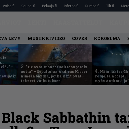
Voice.fi
Soundi.fi
Pelaaja.fi
Inferno.fi
Rumba.fi
Tilt.fi
Metel
ARVIOT
LEHTI
HAASTATTELUT
KAUP
EVA LEVY
MUSIIKKIVIDEO
COVER
KOKOELMA
kuin
un
3.
eld?” –
”He ovat tuoneet soittoon jotain
4.
uutta” – Sepulturan Andreas Kisser
Näin lähtee Gh
hevijätin
nimeää bändin, jonka riffit ovat
Forgelta Accept 
tehneet vaikutuksen
myös Anthrax- ja
lack Sabbathin tar