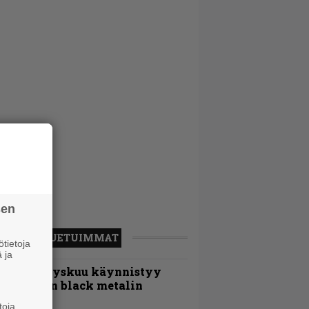
sen
LUETUIMMAT
tietoja
 ja
Espoon syyskuu käynnistyy
otimaisen black metalin
erkeissä
toja