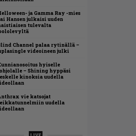
Helloween- ja Gamma Ray -mies
ai Hansen julkaisi uuden
aistiaisen tulevalta
oololevyltä
lind Channel palaa rytinällä –
uplasingle videoineen julki
unnianosoitus hyiselle
ohjolalle – Shining hyppäsi
eskelle kinoksia uudella
ideollaan
nthrax vie katsojat
eikkatunnelmiin uudella
ideollaan
LIVE