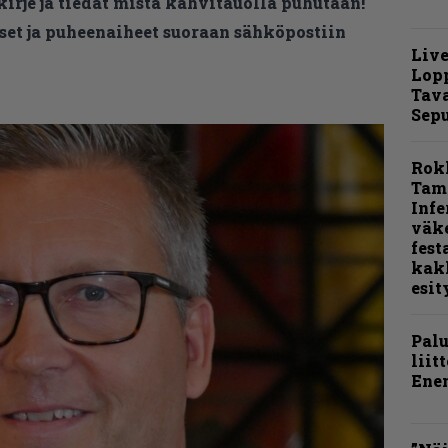
kirje ja tiedät mistä kahvitauolla puhutaan!
et ja puheenaiheet suoraan sähköpostiin
Live
Lop
Tava
Sepu
Rok
Tamp
Infe
väk
fest
kak
esit
Pal
liit
Ene