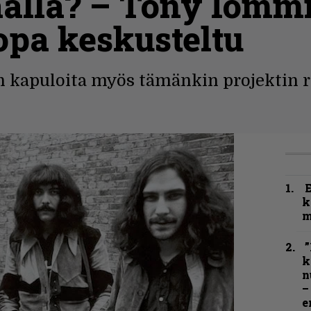
alla? – Tony Iomm
jopa keskusteltu
n kapuloita myös tämänkin projektin ra
k
m
”
k
n
–
e