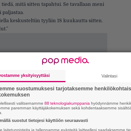
n tiedä, mitä sitten tapahtui. Se tavallaan meni
 paljastaa.
la keskusteltiin tyyliin 18 kuukautta sitten.
ut.”
vostamme yksityisyyttäsi
Valintasi
semme suostumuksesi tarjotaksemme henkilökohtai
ökokemuksen
lellisesti valitsemamme
88 teknologiakumppania
hyödynnämme henkilö
semme paremman käyttäjäkokemuksen sekä kohdentaaksemme sisältöä
a.
ällä suostut tietojesi käyttöön seuraavasti
k
m
laitetunnisteita ja tallennamme evästeitä laitteellesi saadaksemme tie