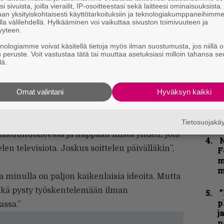
i sivuista, joilla vierailit, IP-osoitteestasi sekä laitteesi ominaisuuksista
an yksityiskohtaisesti käyttötarkoituksiin ja teknologiakumppaneihimm
”
la välilehdellä. Hylkääminen voi vaikuttaa sivuston toimivuuteen ja
k
yyteen.
n
–
knologiamme voivat käsitellä tietoja myös ilman suostumusta, jos niillä o
u peruste. Voit vastustaa tätä tai muuttaa asetuksiasi milloin tahansa se
e
lä.
 myös mahdollisista musiikillisista
h
taristi kenties saattaa meidän muidenkin iloksi.
”
Omat valintani
Hyväksyn kaikki
i ole työn alla, mutta soittamista hän ei ole
u
n
t
intään 5-10 minuuttia. kun painelen sänkyyn.
Tietosuojak
akuuhuoneessa ja nappaan niistä yhden, jota
N
len televisiota. Joskus soittelen päivälläkin”,
F
m
m
 minulla on paljon kaikenlaisia ideoita. Mutta
enkä pysty työskentelemään ilman
”
p
assa.”
j
p