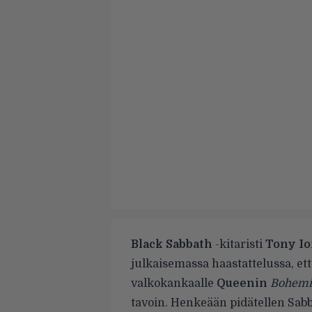
Black Sabbath
-kitaristi
Tony I
julkaisemassa haastattelussa
, et
valkokankaalle
Queenin
Bohemi
tavoin. Henkeään pidätellen Sabb