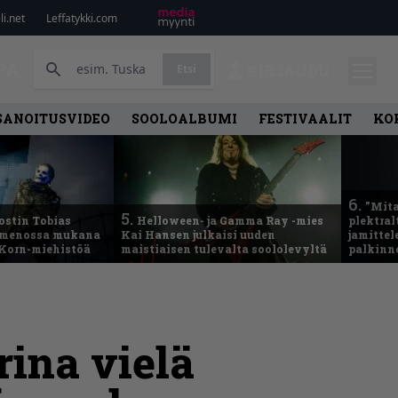
i.net
Leffatykki.com
PA
Etsi
KIRJAUDU
SANOITUSVIDEO
SOOLOALBUMI
FESTIVAALIT
KO
6.
”Mita
5.
ostin Tobias
Helloween- ja Gamma Ray -mies
plektral
– menossa mukana
Kai Hansen julkaisi uuden
jamitte
 Korn-miehistöä
maistiaisen tulevalta soololevyltä
palkinn
ina vielä