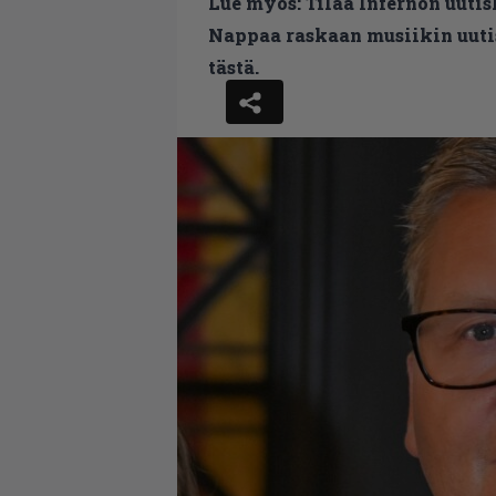
Lue myös:
Tilaa Infernon uutis
Nappaa raskaan musiikin uutis
tästä.