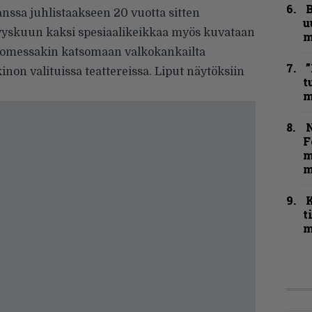
B
nssa juhlistaakseen 20 vuotta sitten
u
Syyskuun kaksi spesiaalikeikkaa myös kuvataan
m
Suomessakin katsomaan
valkokankailta
”
non valituissa teattereissa. Liput näytöksiin
t
m
N
F
m
m
t
m