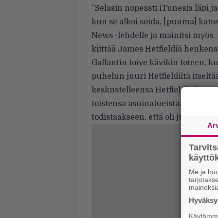
”Selasin nopeasti iTunesia läpi j
kun se alkoi soida, [puuma] kato
News -lehdelle
ja mainitsi myös, 
kiittää James Hetfieldiä henkens
Gallantin toive kävikin toteen
puhelun juuri Hetfieldiltä itselt
keskustelleensa Hetfieldin kans
toistensa asuinalueista. Puhelun j
todistaakseen, että oli juuri pu
Ar
Tarvit
käytt
Me ja huo
tarjotak
mainoksi
Hyväksym
Käytämme 