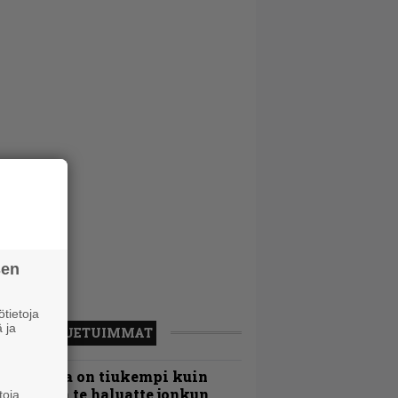
sen
tietoja
 ja
LUETUIMMAT
Metallica on tiukempi kuin
oskaan ja te haluatte jonkun
toja