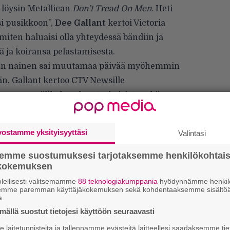
a löysin Metallican
Don’t Tread On Men
. Heti
si pusikkoon”,
Dee Gallant
kertoi
Victoria
miten haluaisi olla yhteydessä bändiin ja
ä ja koiransa pelastamisesta.
, kun nainen sai muutamaa päivää myöhemmin
ään. Gallant kertoo
CTV Newsille
sa puumavälikohtauksesta, koirista sekä
älkeen Hetfield lähetti Gallantille selfien
hunut oikeasti Metallican nokkamiehen kanssa.
vostamme yksityisyyttäsi
Valintasi
semme suostumuksesi tarjotaksemme henkilökohtai
ökokemuksen
lellisesti valitsemamme
88 teknologiakumppania
hyödynnämme henkilö
semme paremman käyttäjäkokemuksen sekä kohdentaaksemme sisältöä
a.
ällä suostut tietojesi käyttöön seuraavasti
”
k
laitetunnisteita ja tallennamme evästeitä laitteellesi saadaksemme tie