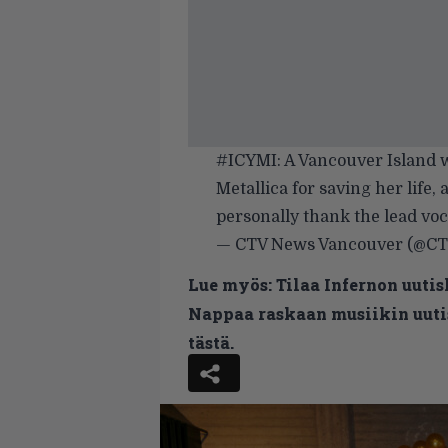
#ICYMI
: A Vancouver Island
Metallica for saving her life, 
personally thank the lead voc
— CTV News Vancouver (@C
Lue myös:
Tilaa Infernon uutis
Nappaa raskaan musiikin uutis
tästä.