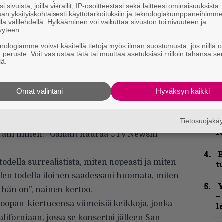
i sivuista, joilla vierailit, IP-osoitteestasi sekä laitteesi ominaisuuksista
n
an yksityiskohtaisesti käyttötarkoituksiin ja teknologiakumppaneihimm
–
la välilehdellä. Hylkääminen voi vaikuttaa sivuston toimivuuteen ja
e
yyteen.
h
knologiamme voivat käsitellä tietoja myös ilman suostumusta, jos niillä o
u peruste. Voit vastustaa tätä tai muuttaa asetuksiasi milloin tahansa se
”
lä.
u
n
t
Omat valintani
Hyväksyn kaikki
S
S
Tietosuojak
r
oirani nimen!” Gallant nauraa CTV Newsin
B
todella surrealistista, miten nopeasti ja miten
t
Olen todella iloinen saadessani huomata, miten
Y
hän on”, nainen kertoo.
–
roopan-kiertueensa viimeisiä keikkoja, jonka
l
liforniaan, jossa se konsertoi jälleen San