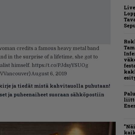
Live
Lop
Tava
Sepu
Rok
Tamp
 woman credits a famous heavy metal band
Infe
and in the surprise of a lifetime, she got to
väk
fest
alist himself.
https://t.co/PJdsyYSUOg
kak
TVVancouver)
August 6, 2019
esit
kirje ja tiedät mistä kahvitauolla puhutaan!
Pal
et ja puheenaiheet suoraan sähköpostiin
liit
Ene
”Näi
kaik