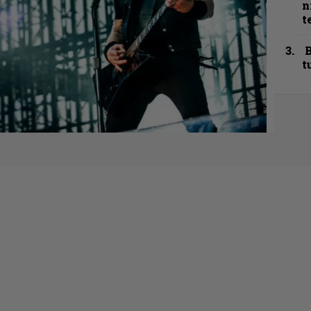
n
t
B
t