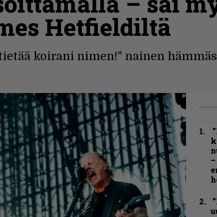
 soittamalla – sai
es Hetfieldiltä
 tietää koirani nimen!" nainen hämmäs
”
k
n
–
e
h
”
u