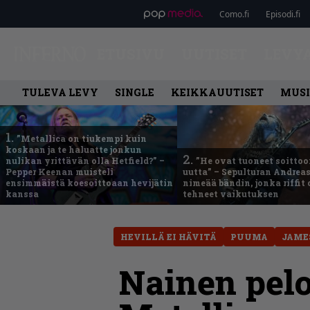
Como.fi
Episodi.fi
ETUSIVU
UUTISET
LEVY
TULEVA LEVY
SINGLE
KEIKKAUUTISET
MUSI
1.
”Metallica on tiukempi kuin
koskaan ja te haluatte jonkun
2.
nulikan yrittävän olla Hetfield?” –
”He ovat tuoneet soittoo
Pepper Keenan muisteli
uutta” – Sepulturan Andreas
ensimmäistä koesoittoaan hevijätin
nimeää bändin, jonka riffit
kanssa
tehneet vaikutuksen
HEVILLÄ EI HÄVITÄ
PUUMA
JAME
Nainen pelo