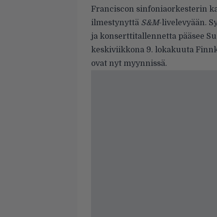
Franciscon sinfoniaorkesterin ka
ilmestynyttä
S&M
-livelevyään. 
ja
konserttitallennetta pääsee 
keskiviikkona 9. lokakuuta Finnki
ovat nyt myynnissä
.