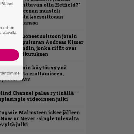
. Pääset
ulikan yrittävän olla Hetfield?”
e
 Pepper Keenan muisteli
nsimmäistä koesoittoaan
evijätin kanssa
n siihen
uraavalla
He ovat tuoneet soittoon jotain
utta” – Sepulturan Andreas Kisser
imeää bändin, jonka riffit ovat
ehneet vaikutuksen
id Wilsonin käytös syynä
lipknotista erottamiseen,
äytäntömme
aportoi TMZ
lind Channel palaa rytinällä –
uplasingle videoineen julki
ngwie Malmsteen iskee jälleen
 Now or Never -single tulevalta
evyltä julki