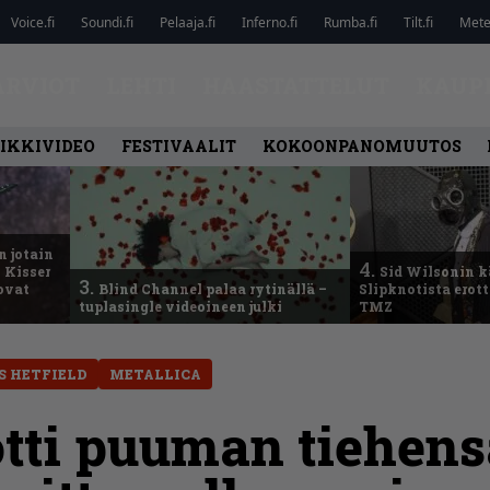
Voice.fi
Soundi.fi
Pelaaja.fi
Inferno.fi
Rumba.fi
Tilt.fi
Metel
ARVIOT
LEHTI
HAASTATTELUT
KAUP
IKKIVIDEO
FESTIVAALIT
KOKOONPANOMUUTOS
n jotain
4.
 Kisser
Sid Wilsonin 
3.
 ovat
Blind Channel palaa rytinällä –
Slipknotista erot
tuplasingle videoineen julki
TMZ
S HETFIELD
METALLICA
tti puuman tiehens