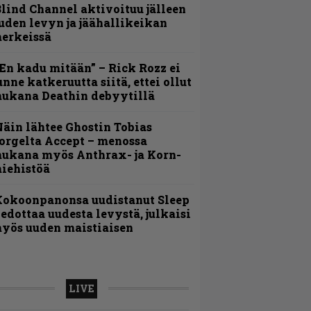
lind Channel aktivoituu jälleen
uden levyn ja jäähallikeikan
erkeissä
En kadu mitään” – Rick Rozz ei
unne katkeruutta siitä, ettei ollut
ukana Deathin debyytillä
äin lähtee Ghostin Tobias
orgelta Accept – menossa
ukana myös Anthrax- ja Korn-
iehistöä
Kokoonpanonsa uudistanut Sleep
iedottaa uudesta levystä, julkaisi
yös uuden maistiaisen
LIVE