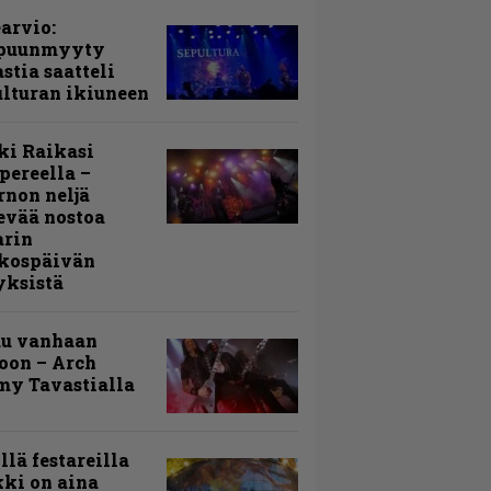
arvio:
puunmyyty
stia saatteli
lturan ikiuneen
ki Raikasi
ereella –
rnon neljä
evää nostoa
arin
kospäivän
yksistä
uu vanhaan
toon – Arch
my Tavastialla
llä festareilla
ki on aina