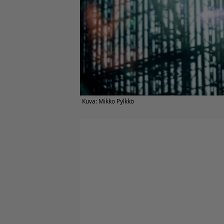
Kuva: Mikko Pylkkö