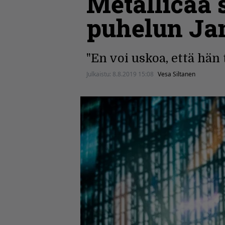
Metallicaa
puhelun Jam
"En voi uskoa, että hän
Julkaistu:
8.8.2019 15:08
Vesa Siltanen