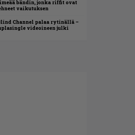
imeää bändin, jonka riffit ovat
ehneet vaikutuksen
lind Channel palaa rytinällä –
uplasingle videoineen julki