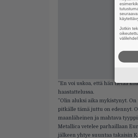
esimerkiks
tutustuma
seuraaval
käytettäv
Jotkin te
oikeutett
välilehdel
”En voi uskoa, että hän tietää k
haastattelussa.
”Olin aluksi aika mykistynyt. On 
pitkälle tämä juttu on edennyt. 
maanläheinen ja mahtava tyyppi 
Metallica vetelee parhaillaan Eu
jälkeen yhtye suuntaa takaisin Ka