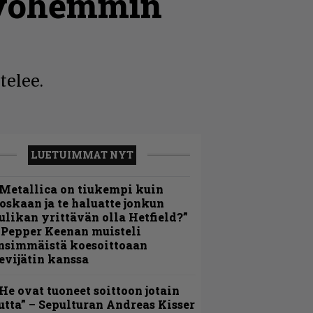
 myöhemmin
telee.
LUETUIMMAT NYT
Metallica on tiukempi kuin
oskaan ja te haluatte jonkun
ulikan yrittävän olla Hetfield?”
 Pepper Keenan muisteli
nsimmäistä koesoittoaan
evijätin kanssa
He ovat tuoneet soittoon jotain
utta” – Sepulturan Andreas Kisser