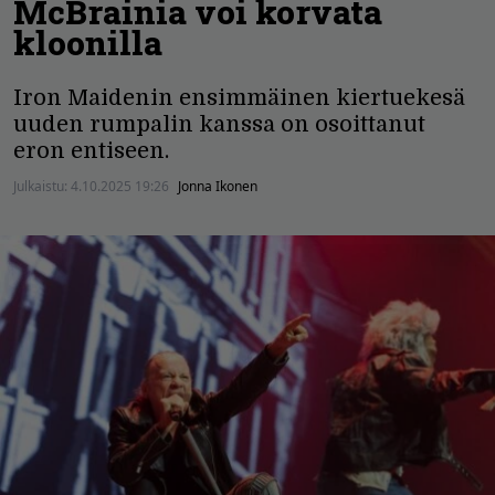
McBrainia voi korvata
kloonilla
Iron Maidenin ensimmäinen kiertuekesä
uuden rumpalin kanssa on osoittanut
eron entiseen.
Julkaistu:
4.10.2025 19:26
Jonna Ikonen