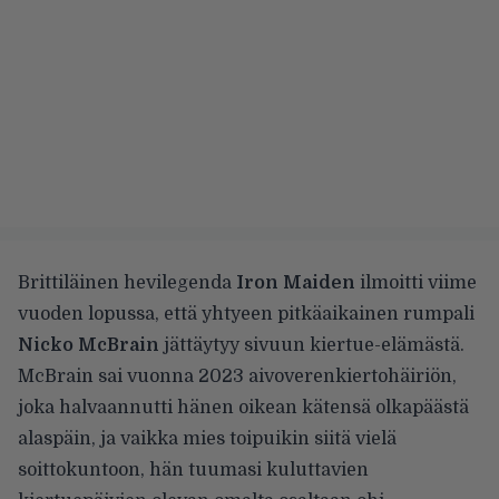
Brittiläinen hevilegenda
Iron Maiden
ilmoitti viime
vuoden lopussa, että yhtyeen pitkäaikainen rumpali
Nicko McBrain
jättäytyy sivuun
kiertue-elämästä.
McBrain sai vuonna 2023
aivoverenkiertohäiriön
,
joka halvaannutti hänen oikean kätensä olkapäästä
alaspäin, ja vaikka mies toipuikin siitä vielä
soittokuntoon, hän tuumasi kuluttavien