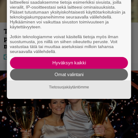
laitteellesi saadaksemme tietoja esimerkiksi sivuista, joilla
vierailit, IP-osoitteestasi sekä laitteesi ominaisuuksista.
Pääset tutustumaan yksityiskohtaisesti käyttötarkoituksiin ja
teknologiakumppaneihimme seuraavalla välilehdellä.
Hylkääminen voi vaikuttaa sivuston toimivuuteen ja
käytettävyyteen.
Tältä näyttää Vappu Pimiän
Jotkin teknologiamme voivat käsitellä tietoja myös ilman
perhelomalla Portugalissa – ”Kaunis
suostumusta, jos niillä on siihen oikeutettu peruste. Voit
mekko”
vastustaa tätä tai muuttaa asetuksiasi milloin tahansa
seuraavalla välilehdellä.
Hyväksyn kaikki
Omat valintani
Tietosuojakäytäntömme