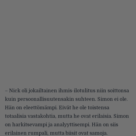
– Nick oli jokailtainen ihmis-ilotulitus niin soittonsa
kuin persoonallisuutensakin suhteen. Simon ei ole.
Hän on eleettömämpi. Eivät he ole toistensa
totaalisia vastakohtia, mutta he ovat erilaisia. Simon
on harkitsevampi ja analyyttisempi. Hän on siis
erilainen rumpali, mutta biisit ovat samoja.