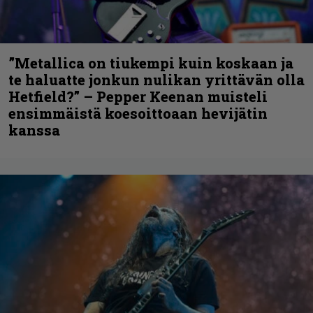
”Metallica on tiukempi kuin koskaan ja
te haluatte jonkun nulikan yrittävän olla
Hetfield?” – Pepper Keenan muisteli
ensimmäistä koesoittoaan hevijätin
kanssa