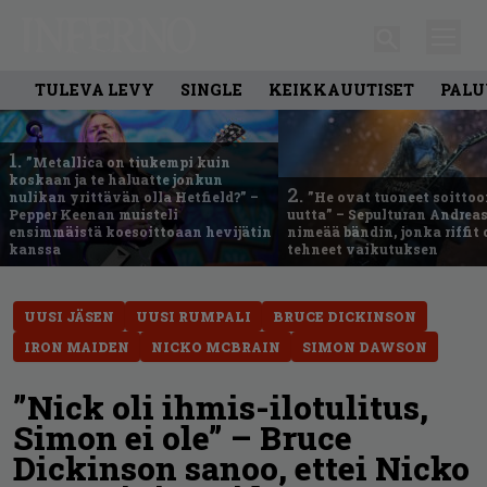
TULEVA LEVY
SINGLE
KEIKKAUUTISET
PALU
1.
”Metallica on tiukempi kuin
koskaan ja te haluatte jonkun
2.
nulikan yrittävän olla Hetfield?” –
”He ovat tuoneet soittoo
Pepper Keenan muisteli
uutta” – Sepulturan Andreas
ensimmäistä koesoittoaan hevijätin
nimeää bändin, jonka riffit
kanssa
tehneet vaikutuksen
UUSI JÄSEN
UUSI RUMPALI
BRUCE DICKINSON
IRON MAIDEN
NICKO MCBRAIN
SIMON DAWSON
”Nick oli ihmis-ilotulitus,
Simon ei ole” – Bruce
Dickinson sanoo, ettei Nicko