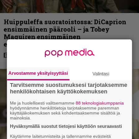
Huippuleffa suoratoistossa: DiCaprion
ensimmäinen päärooli – ja Tobey
Maguiren ensimmäinen
elokuvaesiintyminen
Arvostamme yksityisyyttäsi
Valintasi
Tarvitsemme suostumuksesi tarjotaksemme
henkilökohtaisen käyttökokemuksen
Me ja huolellisesti valitsemamme
88 teknologiakumppania
hyödynnämme henkilötietoja tarjotaksemme paremman
käyttäjäkokemuksen sekä kohdentaaksemme sisältöä ja
mainoksia.
Hyväksymällä suostut tietojesi käyttöön seuraavasti
Käytämme laitetunnisteita ja tallennamme evästeitä