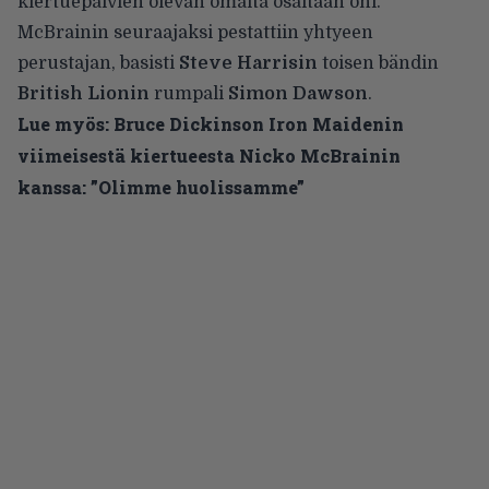
kiertuepäivien olevan omalta osaltaan ohi.
McBrainin
seuraajaksi pestattiin
yhtyeen
perustajan, basisti
Steve Harrisin
toisen bändin
British Lionin
rumpali
Simon Dawson
.
Lue myös:
Bruce Dickinson Iron Maidenin
viimeisestä kiertueesta Nicko McBrainin
kanssa: ”Olimme huolissamme”