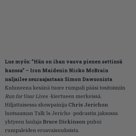
Lue myös:
”Hän on ihan vauva pienen settinsä
kanssa” – Iron Maidenin Nicko McBrain
naljailee seuraajastaan Simon Dawsonista
Kuluneena kesänä tuore rumpali pääsi tositoimiin
Run for Your Lives
-kiertueen merkeissä.
Hiljattaisessa showpainija
Chris Jerichon
luotsaaman Talk Is Jericho -podcastin jaksossa
yhtyeen laulaja
Bruce Dickinson
puhui
rumpaleiden eroavaisuuksista.