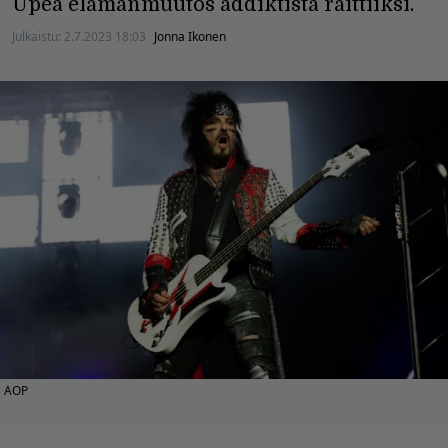
Upea elämänmuutos addiktista raittiiksi.
Julkaistu:
2.7.2023 18:03
Jonna Ikonen
AOP