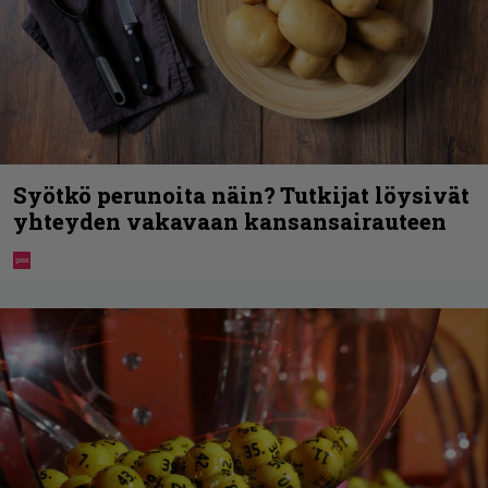
Syötkö perunoita näin? Tutkijat löysivät
yhteyden vakavaan kansansairauteen