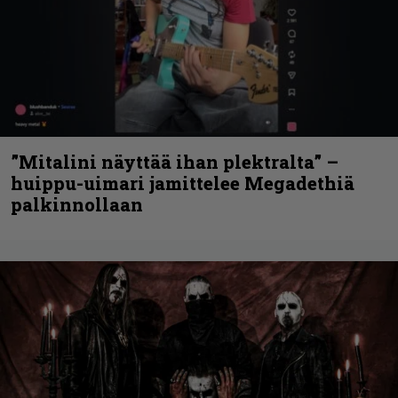
”Mitalini näyttää ihan plektralta” –
huippu-uimari jamittelee Megadethiä
palkinnollaan