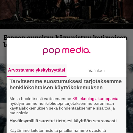
Espoon syyskuu käynnistyy kotimaisen
black metalin merkeissä
Arvostamme yksityisyyttäsi
Valintasi
Tarvitsemme suostumuksesi tarjotaksemme
henkilökohtaisen käyttökokemuksen
Me ja huolellisesti valitsemamme
88 teknologiakumppania
hyödynnämme henkilötietoja tarjotaksemme paremman
käyttäjäkokemuksen sekä kohdentaaksemme sisältöä ja
mainoksia.
Hyväksymällä suostut tietojesi käyttöön seuraavasti
Käytämme laitetunnisteita ja tallennamme evästeitä