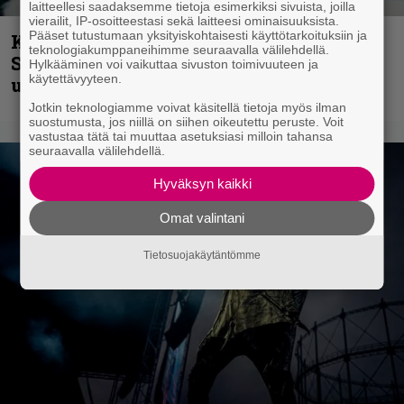
laitteellesi saadaksemme tietoja esimerkiksi sivuista, joilla
vierailit, IP-osoitteestasi sekä laitteesi ominaisuuksista.
Pääset tutustumaan yksityiskohtaisesti käyttötarkoituksiin ja
Kunnianosoitus hyiselle Pohjolalle –
teknologiakumppaneihimme seuraavalla välilehdellä.
Shining hyppäsi keskelle kinoksia
Hylkääminen voi vaikuttaa sivuston toimivuuteen ja
käytettävyyteen.
uudella videollaan
Jotkin teknologiamme voivat käsitellä tietoja myös ilman
suostumusta, jos niillä on siihen oikeutettu peruste. Voit
vastustaa tätä tai muuttaa asetuksiasi milloin tahansa
seuraavalla välilehdellä.
Hyväksyn kaikki
Omat valintani
Tietosuojakäytäntömme