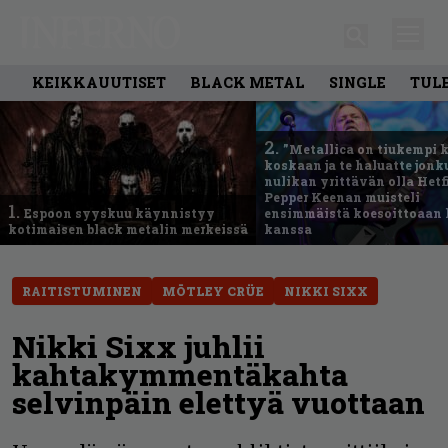
KEIKKAUUTISET
BLACK METAL
SINGLE
TUL
2.
”Metallica on tiukempi 
koskaan ja te haluatte jonk
nulikan yrittävän olla Hetfi
Pepper Keenan muisteli
1.
Espoon syyskuu käynnistyy
ensimmäistä koesoittoaan 
kotimaisen black metalin merkeissä
kanssa
RAITISTUMINEN
MÖTLEY CRÜE
NIKKI SIXX
Nikki Sixx juhlii
kahtakymmentäkahta
selvinpäin elettyä vuottaan