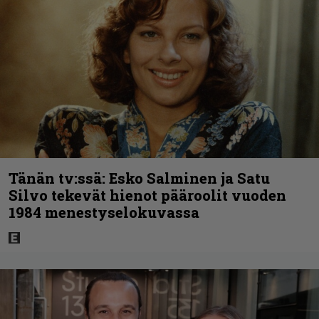
Tänän tv:ssä: Esko Salminen ja Satu
Silvo tekevät hienot pääroolit vuoden
1984 menestyselokuvassa