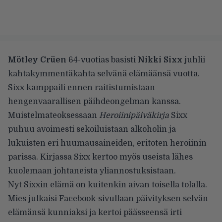
Mötley Crüen
64-vuotias basisti
Nikki Sixx
juhlii
kahtakymmentäkahta selvänä elämäänsä vuotta.
Sixx kamppaili ennen raitistumistaan
hengenvaarallisen päihdeongelman kanssa.
Muistelmateoksessaan
Heroiinipäiväkirja
Sixx
puhuu avoimesti sekoiluistaan alkoholin ja
lukuisten eri huumausaineiden, eritoten heroiinin
parissa. Kirjassa Sixx kertoo myös useista lähes
kuolemaan johtaneista yliannostuksistaan.
Nyt Sixxin elämä on kuitenkin aivan toisella tolalla.
Mies julkaisi Facebook-sivullaan päivityksen selvän
elämänsä kunniaksi ja kertoi päässeensä irti