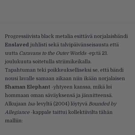
Progressiivista black metalia esittävä norjalaisbändi
Enslaved
juhlisti sekä talvipäivänseisausta että
uutta
Caravans to the Outer Worlds
-ep:tä 21.
joulukuuta soitetulla striimikeikalla.
Tapahtuman teki poikkeukselliseksi se, että bändi
nousi lavalle samaan aikaan niin ikään norjalaisen
Shaman Elephant
-yhtyeen kanssa, mikä loi
hommaan oman säväyksensä ja jännitteensä.
Alkujaan
Isa
-levyltä (2004) löytyvä
Bounded by
Allegiance
-kappale taittui kollektiivilta tähän
malliin: