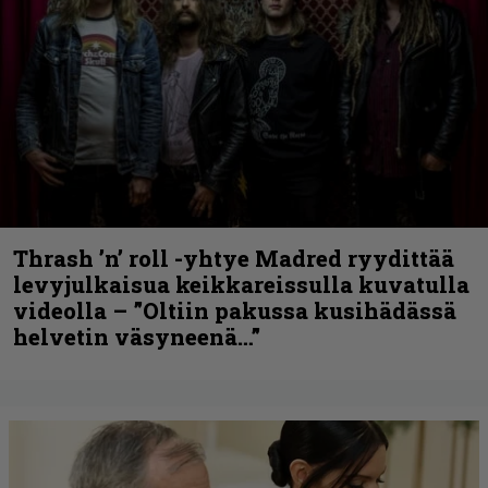
Thrash ’n’ roll -yhtye Madred ryydittää
levyjulkaisua keikkareissulla kuvatulla
videolla – ”Oltiin pakussa kusihädässä
helvetin väsyneenä…”