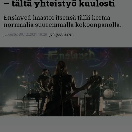
– tältä yhteistyö kuulosti
Enslaved haastoi itsensä tällä kertaa
normaalia suuremmalla kokoonpanolla.
Julkaistu:
30.12.2021 19:29
Joni Juutilainen