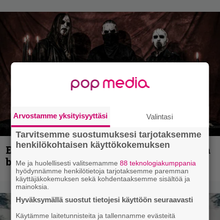
Arvostamme yksityisyyttäsi
Valintasi
Tarvitsemme suostumuksesi tarjotaksemme
henkilökohtaisen käyttökokemuksen
Espoon syyskuu käynnistyy kotimaisen
black metalin merkeissä
Me ja huolellisesti valitsemamme
88 teknologiakumppania
hyödynnämme henkilötietoja tarjotaksemme paremman
käyttäjäkokemuksen sekä kohdentaaksemme sisältöä ja
mainoksia.
Hyväksymällä suostut tietojesi käyttöön seuraavasti
Käytämme laitetunnisteita ja tallennamme evästeitä