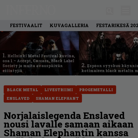
FESTIVAALIT
KUVAGALLERIA
FESTARIKESÄ 20
1.
Hellsinki Metal Festival kuvina,
osa 1 – Accept, Carcass, Black Label
2.
Society ja muita avauspäivän
Espoon syyskuu käynni
esiintyjiä
kotimaisen black metalin m
BLACK METAL
LIVESTRIIMI
PROGEMETALLI
ENSLAVED
SHAMAN ELEPHANT
Norjalaislegenda Enslaved
nousi lavalle samaan aikaan
Shaman Elephantin kanssa