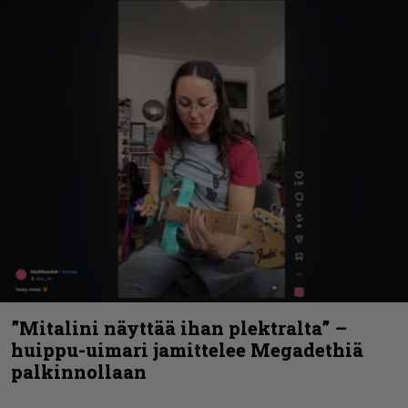
”Mitalini näyttää ihan plektralta” –
huippu-uimari jamittelee Megadethiä
palkinnollaan