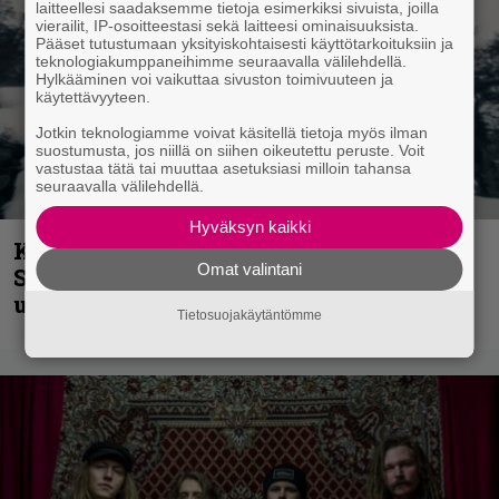
laitteellesi saadaksemme tietoja esimerkiksi sivuista, joilla
vierailit, IP-osoitteestasi sekä laitteesi ominaisuuksista.
Pääset tutustumaan yksityiskohtaisesti käyttötarkoituksiin ja
teknologiakumppaneihimme seuraavalla välilehdellä.
Hylkääminen voi vaikuttaa sivuston toimivuuteen ja
käytettävyyteen.
Jotkin teknologiamme voivat käsitellä tietoja myös ilman
suostumusta, jos niillä on siihen oikeutettu peruste. Voit
vastustaa tätä tai muuttaa asetuksiasi milloin tahansa
seuraavalla välilehdellä.
Hyväksyn kaikki
Kunnianosoitus hyiselle Pohjolalle –
Omat valintani
Shining hyppäsi keskelle kinoksia
uudella videollaan
Tietosuojakäytäntömme