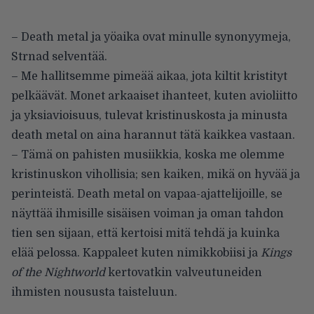
– Death metal ja yöaika ovat minulle synonyymeja,
Strnad selventää.
– Me hallitsemme pimeää aikaa, jota kiltit kristityt
pelkäävät. Monet arkaaiset ihanteet, kuten avioliitto
ja yksiavioisuus, tulevat kristinuskosta ja minusta
death metal on aina harannut tätä kaikkea vastaan.
– Tämä on pahisten musiikkia, koska me olemme
kristinuskon vihollisia; sen kaiken, mikä on hyvää ja
perinteistä. Death metal on vapaa-ajattelijoille, se
näyttää ihmisille sisäisen voiman ja oman tahdon
tien sen sijaan, että kertoisi mitä tehdä ja kuinka
elää pelossa. Kappaleet kuten nimikkobiisi ja
Kings
of the Nightworld
kertovatkin valveutuneiden
ihmisten noususta taisteluun.