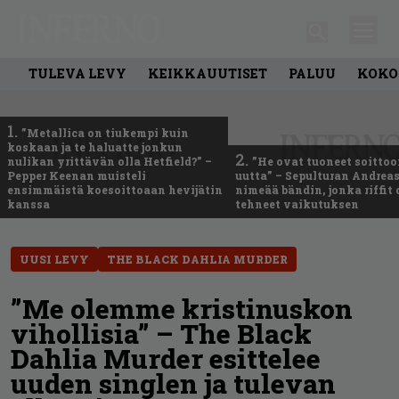
TULEVA LEVY
KEIKKAUUTISET
PALUU
KOKO
1.
”Metallica on tiukempi kuin
koskaan ja te haluatte jonkun
2.
nulikan yrittävän olla Hetfield?” –
”He ovat tuoneet soittoo
Pepper Keenan muisteli
uutta” – Sepulturan Andreas
ensimmäistä koesoittoaan hevijätin
nimeää bändin, jonka riffit
kanssa
tehneet vaikutuksen
UUSI LEVY
THE BLACK DAHLIA MURDER
”Me olemme kristinuskon
vihollisia” – The Black
Dahlia Murder esittelee
uuden singlen ja tulevan