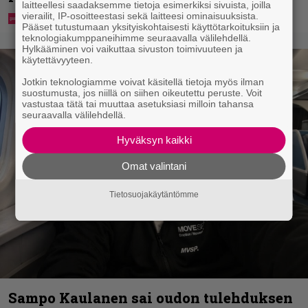
laitteellesi saadaksemme tietoja esimerkiksi sivuista, joilla
vierailit, IP-osoitteestasi sekä laitteesi ominaisuuksista.
Pääset tutustumaan yksityiskohtaisesti käyttötarkoituksiin ja
teknologiakumppaneihimme seuraavalla välilehdellä.
Hylkääminen voi vaikuttaa sivuston toimivuuteen ja
käytettävyyteen.
Jotkin teknologiamme voivat käsitellä tietoja myös ilman
suostumusta, jos niillä on siihen oikeutettu peruste. Voit
vastustaa tätä tai muuttaa asetuksiasi milloin tahansa
seuraavalla välilehdellä.
Hyväksyn kaikki
Omat valintani
Tietosuojakäytäntömme
Sampo Kaulanen sai oudon tulehduksen