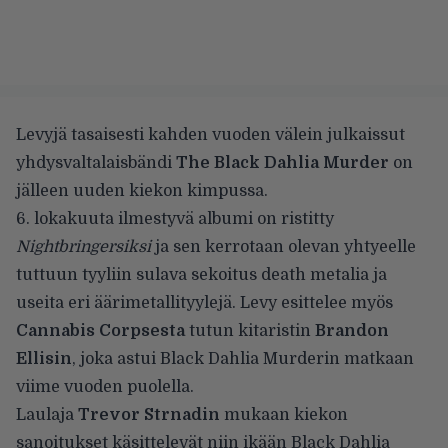
Levyjä tasaisesti kahden vuoden välein julkaissut
yhdysvaltalaisbändi
The Black Dahlia Murder
on
jälleen uuden kiekon kimpussa.
6. lokakuuta ilmestyvä albumi on ristitty
Nightbringersiksi
ja sen kerrotaan olevan yhtyeelle
tuttuun tyyliin sulava sekoitus death metalia ja
useita eri äärimetallityylejä. Levy esittelee myös
Cannabis Corpsesta
tutun kitaristin
Brandon
Ellisin
, joka astui Black Dahlia Murderin matkaan
viime vuoden puolella.
Laulaja
Trevor Strnadin
mukaan kiekon
sanoitukset käsittelevät niin ikään Black Dahlia