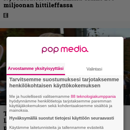
miljoonan hittileffassa
Arvostamme yksityisyyttäsi
Valintasi
Tarvitsemme suostumuksesi tarjotaksemme
henkilökohtaisen käyttökokemuksen
Me ja huolellisesti valitsemamme
88 teknologiakumppania
hyödynnämme henkilötietoja tarjotaksemme paremman
käyttäjäkokemuksen sekä kohdentaaksemme sisältöä ja
mainoksia.
Tv-ohjelman juontaja pudotti Linda
Hyväksymällä suostut tietojesi käyttöön seuraavasti
Lampeniuksen viulun – Pete Parkkonen
pakeni kauhuissaan paikalta
Käytämme laitetunnisteita ja tallennamme evästeitä