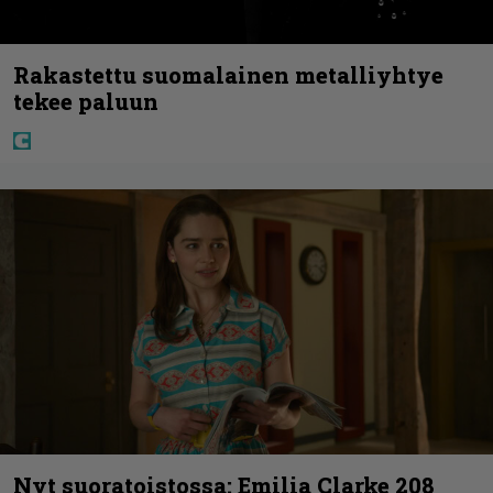
Rakastettu suomalainen metalliyhtye
tekee paluun
Nyt suoratoistossa: Emilia Clarke 208