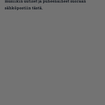
musiikin uutiset ja puheenaiheet suoraan
sähköpostiin tästä.