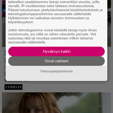
laitteellesi saadaksemme tietoja esimerkiksi sivuista, joilla
vierailit, IP-osoitteestasi sekä laitteesi ominaisuuksista.
Pääset tutustumaan yksityiskohtaisesti käyttötarkoituksiin ja
teknologiakumppaneihimme seuraavalla välilehdellä.
Hylkääminen voi vaikuttaa sivuston toimivuuteen ja
käytettävyyteen.
Jotkin teknologiamme voivat käsitellä tietoja myös ilman
suostumusta, jos niillä on siihen oikeutettu peruste. Voit
vastustaa tätä tai muuttaa asetuksiasi milloin tahansa
seuraavalla välilehdellä.
Hyväksyn kaikki
Omat valintani
Tietosuojakäytäntömme