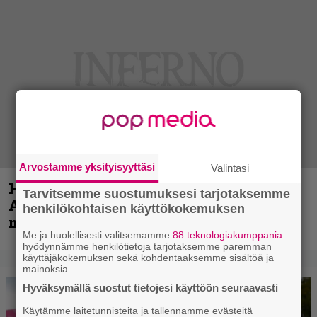
Arvostamme yksityisyyttäsi
Valintasi
Hellsinki Metal Festival kuvina, osa 1 –
Tarvitsemme suostumuksesi tarjotaksemme
Accept, Carcass, Black Label Society ja
henkilökohtaisen käyttökokemuksen
muita avauspäivän esiintyjiä
Me ja huolellisesti valitsemamme
88 teknologiakumppania
hyödynnämme henkilötietoja tarjotaksemme paremman
käyttäjäkokemuksen sekä kohdentaaksemme sisältöä ja
mainoksia.
Hyväksymällä suostut tietojesi käyttöön seuraavasti
Käytämme laitetunnisteita ja tallennamme evästeitä