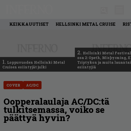
KEIKKAUUTISET
HELLSINKI METAL CRUISE
RIS
2.
Hellsinki Metal Festival
osa 2: Opeth, Misþyrming, E
1.
Loppuvuoden Hellsinki Metal
Triptykon ja muita lauanta
Cruisen esiintyjät julki
esiintyjiä
COVER
AC/DC
Oopperalaulaja AC/DC:tä
tulkitsemassa, voiko se
päättyä hyvin?