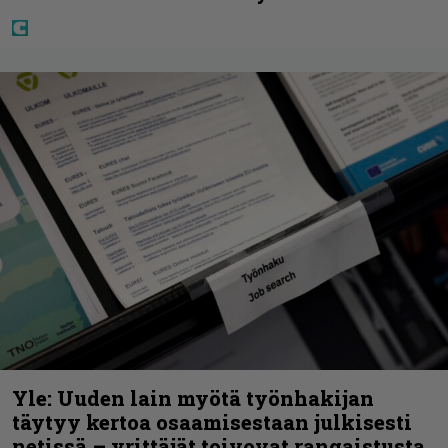
Yle: Uuden lain myötä työnhakijan
täytyy kertoa osaamisestaan julkisesti
netissä – yrittäjät toivovat rangaistusta