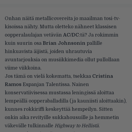
Onhan näitä metallicovereita jo maailman tosi-tv-
kisoissa nähty. Mutta oletteko nähneet klassisen
oopperalaulajan vetävän
AC/DC
:tä? Ja rokimmin
kuin suurin osa
Brian Johnsonin
pallille
hinkuavista äijistä, joiden uhrautuvia
avuntarjouksia on musiikkimedia ollut pullollaan
viime viikkoina.
Jos tämä on vielä kokematta, tsekkaa
Cristina
Ramos
Espanjan Talentissa. Nainen
konservatiivisessa mustassa leningissä aloittaa
lempeällä oopperaballadilla (ja kauniisti aloittaakin),
kunnes rokkiriffi keskeyttää hempeilyn. Sitten
onkin aika revityille sukkahousuille ja hemmetin
väkevälle tulkinnalle
Highway to Hellistä
.