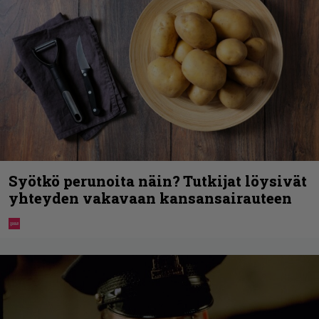
Syötkö perunoita näin? Tutkijat löysivät
yhteyden vakavaan kansansairauteen