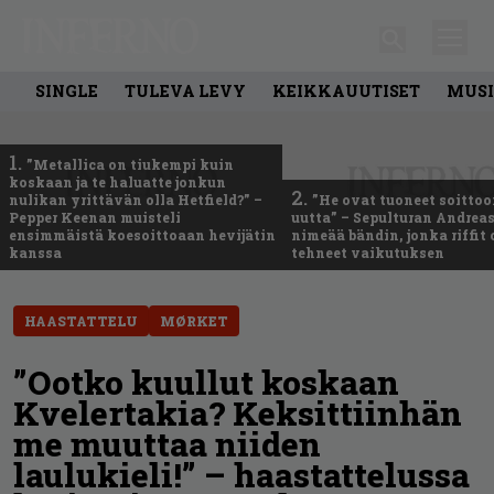
SINGLE
TULEVA LEVY
KEIKKAUUTISET
MUSI
1.
”Metallica on tiukempi kuin
koskaan ja te haluatte jonkun
2.
nulikan yrittävän olla Hetfield?” –
”He ovat tuoneet soittoo
Pepper Keenan muisteli
uutta” – Sepulturan Andreas
ensimmäistä koesoittoaan hevijätin
nimeää bändin, jonka riffit
kanssa
tehneet vaikutuksen
HAASTATTELU
MØRKET
”Ootko kuullut koskaan
Kvelertakia? Keksittiinhän
me muuttaa niiden
laulukieli!” – haastattelussa