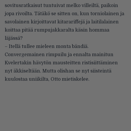
sovitusratkaisut tuntuivat melko villeiltä, paikoin
jopa rivoilta. Tätäkö se sitten on, kun torniolainen ja
savolainen kirjoittavat kitarariffejä ja laitilalainen
koittaa pitää rumpujakkaralta käsin hommaa
läjässä?
– Itellä tullee mieleen monta bändiä.
Convergemainen rimpuilu ja ennalta mainitun
Kvelertakin hävytön mausteitten ristisiittäminen
nyt äkkiseltään. Mutta olishan se nyt siisteintä
kuulostaa uniikilta, Otto mietiskelee.