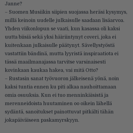
Janne?
– Suomen Musiikin siipien suojassa heräsi kysymys,
millä keinoin uudelle julkaisulle saadaan lisäarvoa.
Yhden viikonlopun se vaati, kun kasassa oli kaksi
uutta biisiä sekä yksi häiriintynyt coveri, joka ei
kuitenkaan julkaisulle päätynyt. Sävellystyöstä
vastattiin bändinä, mutta lyyristä inspiraatiota ei
tässä maailmanajassa tarvitse varsinaisesti
kovinkaan kaukaa hakea, vai mitä Otto?
– Rustasin sanat työvuoron jälkeisenä yönä, noin
kaksi tuntia ennen ku piti alkaa nauhoittamaan
omia osuuksia. Kun ei tuo menninkäisistä ja
merenneidoista huutaminen oo oikein lähellä
sydäntä, sanoitukset painottuvat pitkälti tähän
jokapäiväiseen paskamyrskyyn.