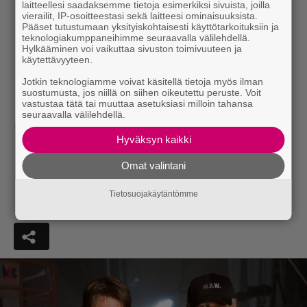
laitteellesi saadaksemme tietoja esimerkiksi sivuista, joilla
vierailit, IP-osoitteestasi sekä laitteesi ominaisuuksista.
Pääset tutustumaan yksityiskohtaisesti käyttötarkoituksiin ja
teknologiakumppaneihimme seuraavalla välilehdellä.
Hylkääminen voi vaikuttaa sivuston toimivuuteen ja
käytettävyyteen.
Jotkin teknologiamme voivat käsitellä tietoja myös ilman
suostumusta, jos niillä on siihen oikeutettu peruste. Voit
vastustaa tätä tai muuttaa asetuksiasi milloin tahansa
seuraavalla välilehdellä.
Hyväksyn kaikki
Omat valintani
Tietosuojakäytäntömme