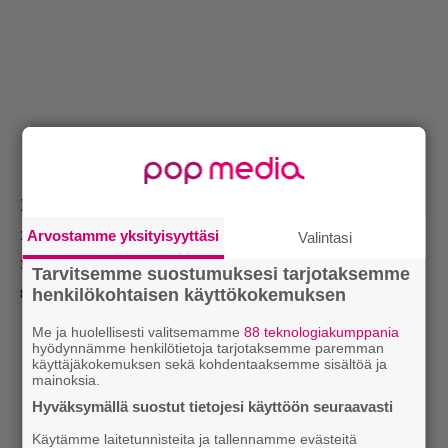
Lue myös:
Tilaa Infernon uutiskirje ja tiedät
mistä kahvitauolla puhutaan! Nappaa raskaan
Arvostamme yksityisyyttäsi
Valintasi
musiikin uutiset ja puheenaiheet suoraan
Tarvitsemme suostumuksesi tarjotaksemme
sähköpostiin tästä.
henkilökohtaisen käyttökokemuksen
Me ja huolellisesti valitsemamme
88 teknologiakumppania
hyödynnämme henkilötietoja tarjotaksemme paremman
käyttäjäkokemuksen sekä kohdentaaksemme sisältöä ja
mainoksia.
Hyväksymällä suostut tietojesi käyttöön seuraavasti
Käytämme laitetunnisteita ja tallennamme evästeitä