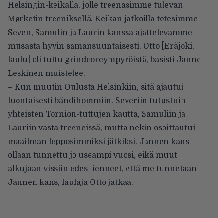
Helsingin-keikalla, jolle treenasimme tulevan
Mørketin treeniksellä. Keikan jatkoilla totesimme
Seven, Samulin ja Laurin kanssa ajattelevamme
musasta hyvin samansuuntaisesti. Otto [Eräjoki,
laulu] oli tuttu grindcoreympyröistä, basisti Janne
Leskinen muistelee.
– Kun muutin Oulusta Helsinkiin, sitä ajautui
luontaisesti bändihommiin. Severiin tutustuin
yhteisten Tornion-tuttujen kautta, Samuliin ja
Lauriin vasta treeneissä, mutta nekin osoittautui
maailman lepposimmiksi jätkiksi. Jannen kans
ollaan tunnettu jo useampi vuosi, eikä muut
alkujaan vissiin edes tienneet, että me tunnetaan
Jannen kans, laulaja Otto jatkaa.