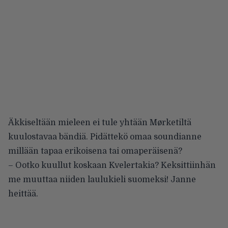
Äkkiseltään mieleen ei tule yhtään Mørketiltä
kuulostavaa bändiä. Pidättekö omaa soundianne
millään tapaa erikoisena tai omaperäisenä?
– Ootko kuullut koskaan Kvelertakia? Keksittiinhän
me muuttaa niiden laulukieli suomeksi! Janne
heittää.