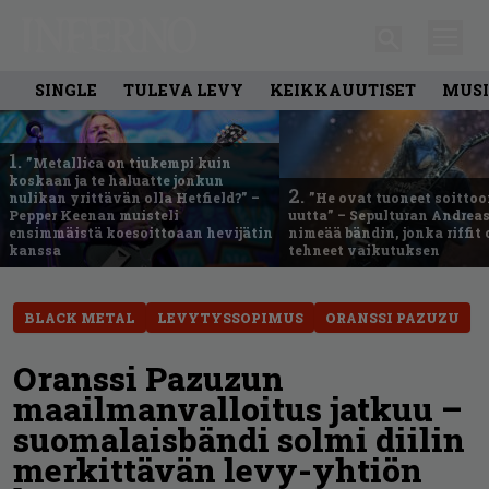
SINGLE
TULEVA LEVY
KEIKKAUUTISET
MUSI
1.
”Metallica on tiukempi kuin
koskaan ja te haluatte jonkun
2.
nulikan yrittävän olla Hetfield?” –
”He ovat tuoneet soittoo
Pepper Keenan muisteli
uutta” – Sepulturan Andreas
ensimmäistä koesoittoaan hevijätin
nimeää bändin, jonka riffit
kanssa
tehneet vaikutuksen
BLACK METAL
LEVYTYSSOPIMUS
ORANSSI PAZUZU
Oranssi Pazuzun
maailmanvalloitus jatkuu –
suomalaisbändi solmi diilin
merkittävän levy-yhtiön