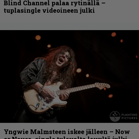
Blind Channel palaa rytinällä –
tuplasingle videoineen julki
Yngwie Malmsteen iskee jälleen – Now
or Never -single tulevalta levyltä julki