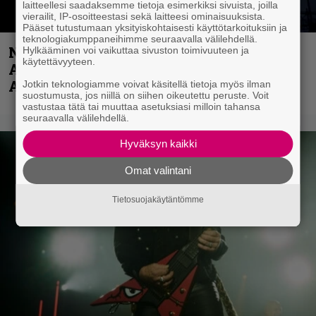
laitteellesi saadaksemme tietoja esimerkiksi sivuista, joilla
vierailit, IP-osoitteestasi sekä laitteesi ominaisuuksista.
Pääset tutustumaan yksityiskohtaisesti käyttötarkoituksiin ja
teknologiakumppaneihimme seuraavalla välilehdellä.
Näin lähtee Ghostin Tobias Forgelta
Hylkääminen voi vaikuttaa sivuston toimivuuteen ja
käytettävyyteen.
Accept – menossa mukana myös
Anthrax- ja Korn-miehistöä
Jotkin teknologiamme voivat käsitellä tietoja myös ilman
suostumusta, jos niillä on siihen oikeutettu peruste. Voit
vastustaa tätä tai muuttaa asetuksiasi milloin tahansa
seuraavalla välilehdellä.
Hyväksyn kaikki
Omat valintani
Tietosuojakäytäntömme