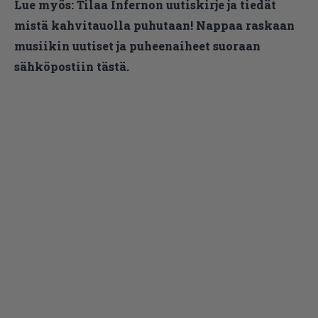
Lue myös:
Tilaa Infernon uutiskirje ja tiedät
mistä kahvitauolla puhutaan! Nappaa raskaan
musiikin uutiset ja puheenaiheet suoraan
sähköpostiin tästä.