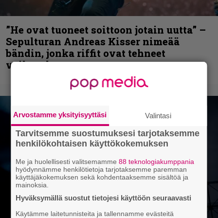
”He ovat tuoneet soittoon jotain uutta” –
Sepulturan Andreas Kisser nimeää
bändin, jonka riffit ovat tehneet
vaikutuksen
Arvostamme yksityisyyttäsi
Valintasi
Tarvitsemme suostumuksesi tarjotaksemme
henkilökohtaisen käyttökokemuksen
Me ja huolellisesti valitsemamme
88 teknologiakumppania
hyödynnämme henkilötietoja tarjotaksemme paremman
käyttäjäkokemuksen sekä kohdentaaksemme sisältöä ja
mainoksia.
Hyväksymällä suostut tietojesi käyttöön seuraavasti
Käytämme laitetunnisteita ja tallennamme evästeitä