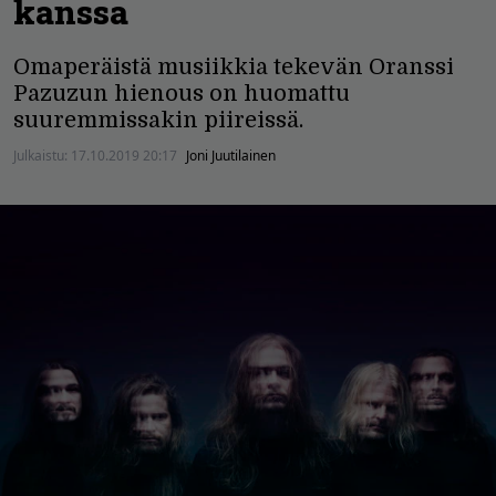
kanssa
Omaperäistä musiikkia tekevän Oranssi
Pazuzun hienous on huomattu
suuremmissakin piireissä.
Julkaistu:
17.10.2019 20:17
Joni Juutilainen