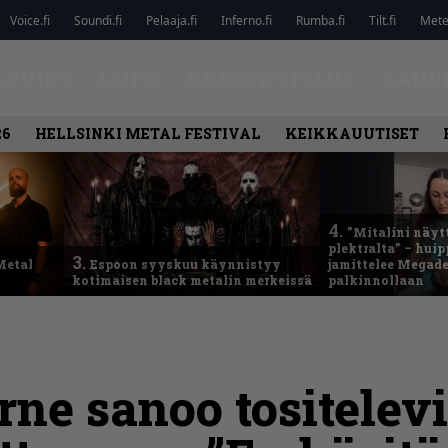
Voice.fi
Soundi.fi
Pelaaja.fi
Inferno.fi
Rumba.fi
Tilt.fi
Metel
ARVIOT
LEHTI
HAASTATTELUT
KAUP
26
HELLSINKI METAL FESTIVAL
KEIKKAUUTISET
4.
”Mitalini näyt
plektralta” – hui
3.
Metal
Espoon syyskuu käynnistyy
jamittelee Megad
kotimaisen black metalin merkeissä
palkinnollaan
ne sanoo tositelev