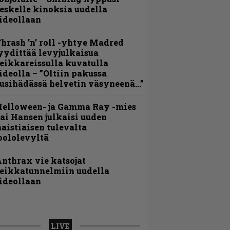
eskelle kinoksia uudella
ideollaan
hrash ’n’ roll -yhtye Madred
yydittää levyjulkaisua
eikkareissulla kuvatulla
ideolla – ”Oltiin pakussa
usihädässä helvetin väsyneenä…”
Helloween- ja Gamma Ray -mies
ai Hansen julkaisi uuden
aistiaisen tulevalta
oololevyltä
nthrax vie katsojat
eikkatunnelmiin uudella
ideollaan
LIVE