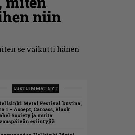
, miten
ihen niin
iten se vaikutti hänen
LUETUIMMAT NYT
ellsinki Metal Festival kuvina,
sa 1 – Accept, Carcass, Black
abel Society ja muita
vauspäivän esiintyjiä
Loppuvuoden Hellsinki Metal