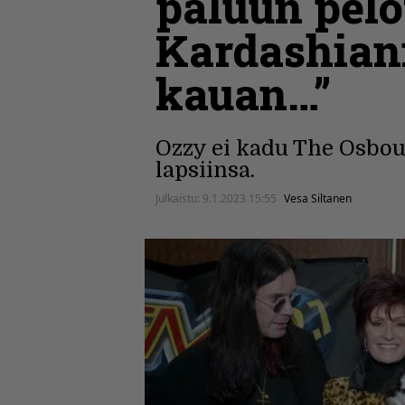
paluun pelo
Kardashiani
kauan…”
Ozzy ei kadu The Osbou
lapsiinsa.
Julkaistu:
9.1.2023 15:55
Vesa Siltanen