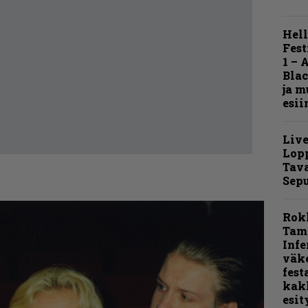
Hell
Fest
1 – 
Blac
ja m
esii
Live
Lop
Tava
Sepu
Rok
Tamp
Infe
väk
fest
kak
esit