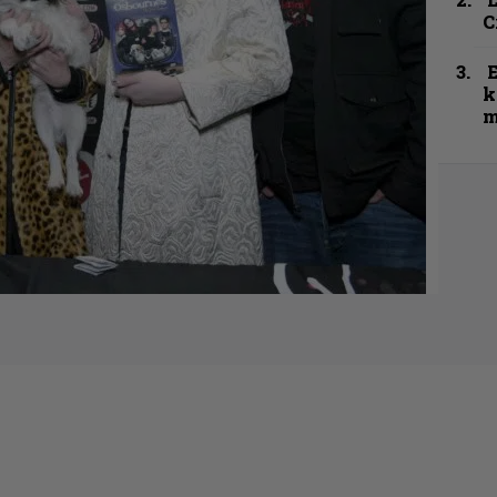
C
k
m