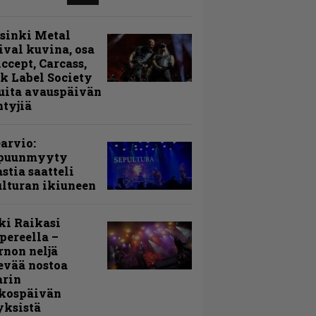
sinki Metal
ival kuvina, osa
Accept, Carcass,
k Label Society
uita avauspäivän
ntyjiä
arvio:
puunmyyty
stia saatteli
lturan ikiuneen
ki Raikasi
ereella –
rnon neljä
evää nostoa
arin
kospäivän
yksistä