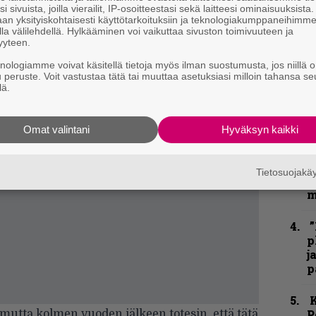
i sivuista, joilla vierailit, IP-osoitteestasi sekä laitteesi ominaisuuksista
an yksityiskohtaisesti käyttötarkoituksiin ja teknologiakumppaneihimm
la välilehdellä. Hylkääminen voi vaikuttaa sivuston toimivuuteen ja
yyteen.
H
o
knologiamme voivat käsitellä tietoja myös ilman suostumusta, jos niillä o
L
u peruste. Voit vastustaa tätä tai muuttaa asetuksiasi milloin tahansa se
a
lä.
Omat valintani
Hyväksyn kaikki
C
Tietosuojak
k
m
”
p
j
p
K
P
e, mutta kolmen vuoden jälkeen totesin, että tätä