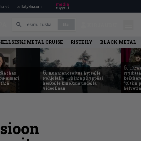
i.net
Leffatykki.com
PA
Etsi
KIRJAUDU
HELLSINKI METAL CRUISE
RISTEILY
BLACK METAL
6.
Thras
5.
tää ihan
Kunnianosoitus hyiselle
ryydittä
ppu-uimari
Pohjolalle – Shining hyppäsi
keikkare
ethiä
keskelle kinoksia uudella
”Oltiin
videollaan
helveti
isioon