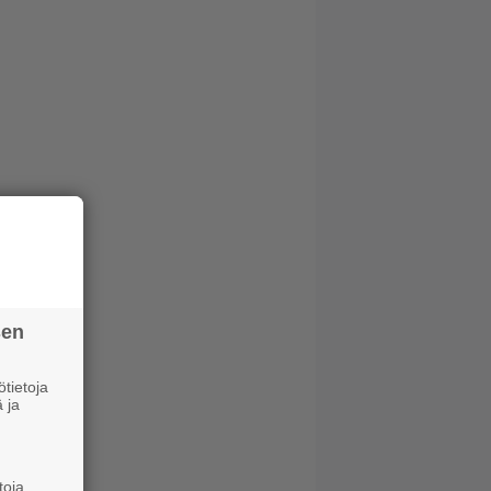
sen
tietoja
 ja
toja