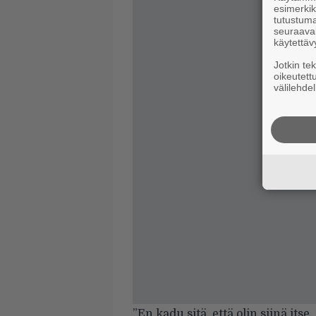
esimerkiks
tutustuma
seuraaval
käytettäv
Jotkin te
oikeutett
välilehdel
”En kadu sitä, että olin siinä its