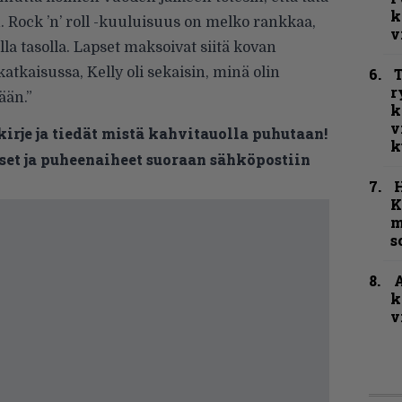
k
ock ’n’ roll -kuuluisuus on melko rankkaa,
v
lla tasolla. Lapset maksoivat siitä kovan
atkaisussa, Kelly oli sekaisin, minä olin
T
r
ään.”
k
v
kirje ja tiedät mistä kahvitauolla puhutaan!
k
et ja puheenaiheet suoraan sähköpostiin
K
m
s
A
k
v