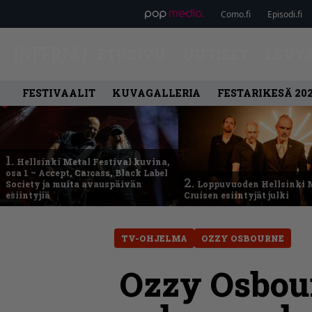
Como.fi
Episodi.fi
ETUSIVU
UUTISET
LEVY
FESTIVAALIT
KUVAGALLERIA
FESTARIKESÄ 20
1.
Hellsinki Metal Festival kuvina,
osa 1 – Accept, Carcass, Black Label
2.
Society ja muita avauspäivän
Loppuvuoden Hellsinki 
esiintyjiä
Cruisen esiintyjät julki
TV-OHJELMA
OZZY OSBOURNE
Ozzy Osbour