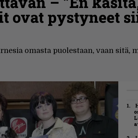
ttavan – ”En käsitä
t ovat pystyneet si
rnesia omasta puolestaan, vaan sitä, m
H
o
L
a