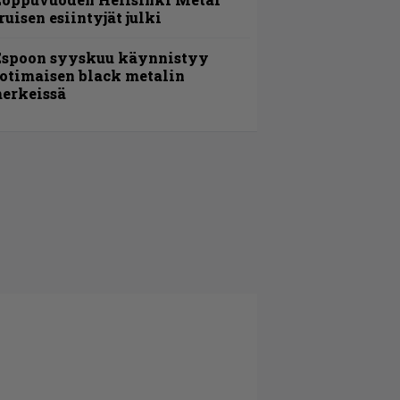
ruisen esiintyjät julki
Espoon syyskuu käynnistyy
otimaisen black metalin
erkeissä