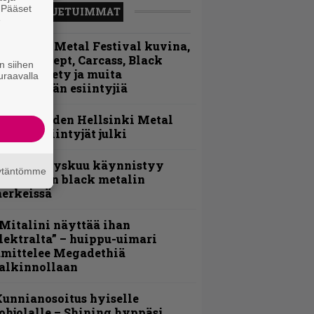
. Pääset
LUETUIMMAT
e
ellsinki Metal Festival kuvina,
sa 1 – Accept, Carcass, Black
n siihen
abel Society ja muita
uraavalla
vauspäivän esiintyjiä
Loppuvuoden Hellsinki Metal
ruisen esiintyjät julki
Espoon syyskuu käynnistyy
äytäntömme
otimaisen black metalin
erkeissä
Mitalini näyttää ihan
lektralta” – huippu-uimari
amittelee Megadethiä
alkinnollaan
unnianosoitus hyiselle
ohjolalle – Shining hyppäsi