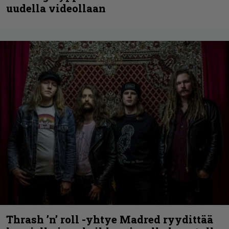
uudella videollaan
Thrash ’n’ roll -yhtye Madred ryydittää