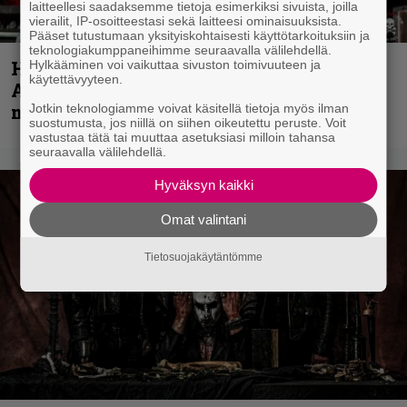
laitteellesi saadaksemme tietoja esimerkiksi sivuista, joilla
vierailit, IP-osoitteestasi sekä laitteesi ominaisuuksista.
Pääset tutustumaan yksityiskohtaisesti käyttötarkoituksiin ja
teknologiakumppaneihimme seuraavalla välilehdellä.
Hellsinki Metal Festival kuvina, osa 1 –
Hylkääminen voi vaikuttaa sivuston toimivuuteen ja
käytettävyyteen.
Accept, Carcass, Black Label Society ja
muita avauspäivän esiintyjiä
Jotkin teknologiamme voivat käsitellä tietoja myös ilman
suostumusta, jos niillä on siihen oikeutettu peruste. Voit
vastustaa tätä tai muuttaa asetuksiasi milloin tahansa
seuraavalla välilehdellä.
Hyväksyn kaikki
Omat valintani
Tietosuojakäytäntömme