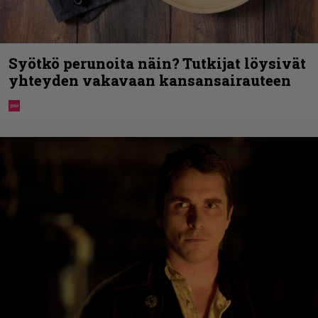
Syötkö perunoita näin? Tutkijat löysivät
yhteyden vakavaan kansansairauteen