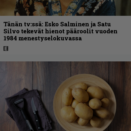
Tänän tv:ssä: Esko Salminen ja Satu
Silvo tekevät hienot pääroolit vuoden
1984 menestyselokuvassa