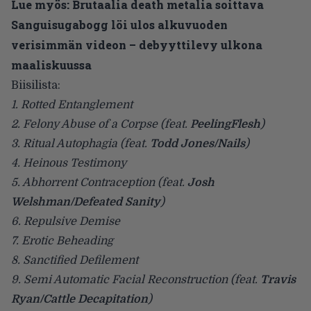
Lue myös:
Brutaalia death metalia soittava
Sanguisugabogg löi ulos alkuvuoden
verisimmän videon – debyyttilevy ulkona
maaliskuussa
Biisilista:
1. Rotted Entanglement
2. Felony Abuse of a Corpse (feat.
PeelingFlesh
)
3. Ritual Autophagia (feat.
Todd Jones/Nails
)
4. Heinous Testimony
5. Abhorrent Contraception (feat.
Josh
Welshman/Defeated Sanity
)
6. Repulsive Demise
7. Erotic Beheading
8. Sanctified Defilement
9. Semi Automatic Facial Reconstruction (feat.
Travis
Ryan/Cattle Decapitation
)