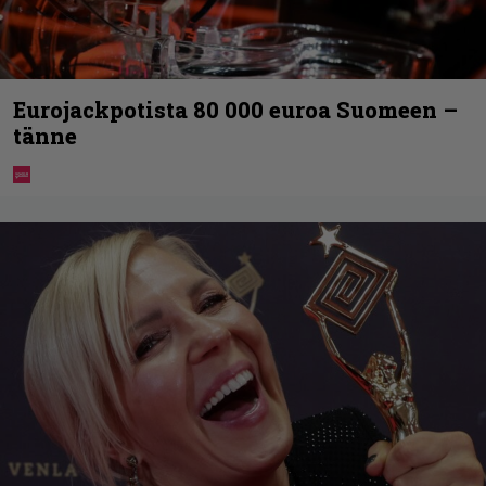
Eurojackpotista 80 000 euroa Suomeen –
tänne