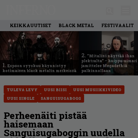
KEIKKAUUTISET
BLACK METAL
FESTIVAALIT
2.
”Mitalini näyttää ihan
plektralta” – huippu-uimari
1.
Espoon syyskuu käynnistyy
jamittelee Megadethiä
kotimaisen black metalin merkeissä
palkinnollaan
TULEVA LEVY
UUSI BIISI
UUSI MUSIIKKIVIDEO
UUSI SINGLE
SANGUISUGABOGG
Perheenäiti pistää
haisemaan
Sanguisugaboggin uudella