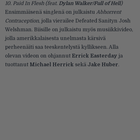
10. Paid In Flesh (feat.
Dylan Walker/Full of Hell
)
Ensimmäisenä singlenä on julkaistu
Abhorrent
Contraception
, jolla vierailee Defeated Sanityn Josh
Welshman. Biisille on julkaistu myös musiikkivideo,
jolla amerikkalaisesta unelmasta kärsivä
perheenäiti saa teeskentelystä kyllikseen. Alla
olevan videon on ohjannut
Errick Easterday
ja
tuottanut
Michael Herrick
sekä
Jake Huber
.