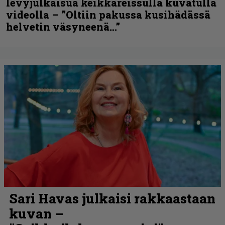
levyjulkaisua keikkareissulla kuvatulla
videolla – ”Oltiin pakussa kusihädässä
helvetin väsyneenä…”