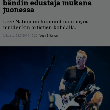
bändin edustaja mukana
juonessa
Live Nation on toiminut näin myös
muidenkin artistien kohdalla.
Julkaistu:
23.7.2019 12:20
Vesa Siltanen