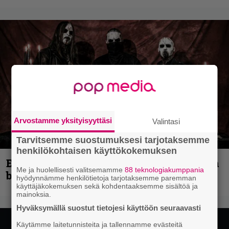
Arvostamme yksityisyyttäsi
Valintasi
Tarvitsemme suostumuksesi tarjotaksemme
henkilökohtaisen käyttökokemuksen
Espoon syyskuu käynnistyy kotimaisen
Me ja huolellisesti valitsemamme
88 teknologiakumppania
black metalin merkeissä
hyödynnämme henkilötietoja tarjotaksemme paremman
käyttäjäkokemuksen sekä kohdentaaksemme sisältöä ja
mainoksia.
Hyväksymällä suostut tietojesi käyttöön seuraavasti
Käytämme laitetunnisteita ja tallennamme evästeitä