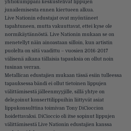
yhtiökumppani keskustelivat lippujen
junailemisesta ennen kiertueen alkua.
Live Nationin edustajat ovat myöntäneet
tapahtuneen, mutta vakuuttavat, ettei kyse ole
normikäytännöstä. Live Nationin mukaan se on
menetellyt näin ainoastaan silloin, kun artistin
puolelta on sitä vaadittu – vuosien 2016-2017
välisenä aikana tällaisia tapauksia on ollut noin
tusinan verran.
Metallican edustajien mukaan tässä esiin tulleessa
tapauksessa bändi ei ollut tietoinen lippujen
välittämisestä jälleenmyyjille, sillä yhtye on
delegoinut konserttilippuihin liittyvät asiat
lippukonsulttina toimivan Tony DiCioccion
hoidettavaksi. DiCioccio oli itse sopinut lippujen
välittämisestä Live Nationin edustajien kanssa