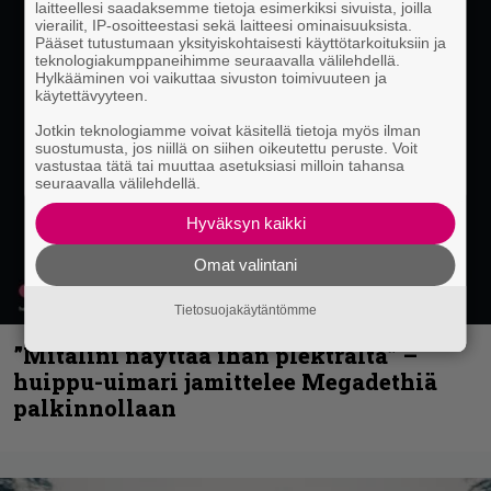
laitteellesi saadaksemme tietoja esimerkiksi sivuista, joilla
vierailit, IP-osoitteestasi sekä laitteesi ominaisuuksista.
Pääset tutustumaan yksityiskohtaisesti käyttötarkoituksiin ja
teknologiakumppaneihimme seuraavalla välilehdellä.
Hylkääminen voi vaikuttaa sivuston toimivuuteen ja
käytettävyyteen.
Jotkin teknologiamme voivat käsitellä tietoja myös ilman
suostumusta, jos niillä on siihen oikeutettu peruste. Voit
vastustaa tätä tai muuttaa asetuksiasi milloin tahansa
seuraavalla välilehdellä.
Hyväksyn kaikki
Omat valintani
Tietosuojakäytäntömme
”Mitalini näyttää ihan plektralta” –
huippu-uimari jamittelee Megadethiä
palkinnollaan