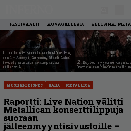
FESTIVAALIT
KUVAGALLERIA
HELLSINKI META
1.
Hellsinki Metal Festival kuvina,
osa 1 – Accept, Carcass, Black Label
2.
Society ja muita avauspäivän
Espoon syyskuu käynni
esiintyjiä
kotimaisen black metalin m
MUSIIKKIBISNES
RAHA
METALLICA
Raportti: Live Nation välitti
Metallican konserttilippuja
suoraan
jälleenmyyntisivustoille –