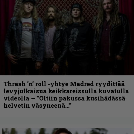
Thrash ’n’ roll -yhtye Madred ryydittää
levyjulkaisua keikkareissulla kuvatulla
videolla – ”Oltiin pakussa kusihädässä
helvetin väsyneenä…”