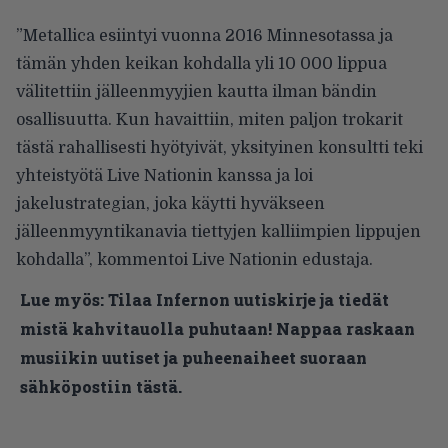
”Metallica esiintyi vuonna 2016 Minnesotassa ja
tämän yhden keikan kohdalla yli 10 000 lippua
välitettiin jälleenmyyjien kautta ilman bändin
osallisuutta. Kun havaittiin, miten paljon trokarit
tästä rahallisesti hyötyivät, yksityinen konsultti teki
yhteistyötä Live Nationin kanssa ja loi
jakelustrategian, joka käytti hyväkseen
jälleenmyyntikanavia tiettyjen kalliimpien lippujen
kohdalla”, kommentoi Live Nationin edustaja.
Lue myös:
Tilaa Infernon uutiskirje ja tiedät
mistä kahvitauolla puhutaan! Nappaa raskaan
musiikin uutiset ja puheenaiheet suoraan
sähköpostiin tästä.