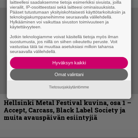
laitteellesi saadaksemme tietoja esimerkiksi sivuista, joilla
vierailit, IP-osoitteestasi sekä laitteesi ominaisuuksista.
Pääset tutustumaan yksityiskohtaisesti käyttötarkoituksiin ja
teknologiakumppaneihimme seuraavalla välilehdellä.
Hylkääminen voi vaikuttaa sivuston toimivuuteen ja
käytettävyyteen.
Jotkin teknologiamme voivat käsitellä tietoja myös ilman
suostumusta, jos niillä on siihen oikeutettu peruste. Voit
vastustaa tätä tai muuttaa asetuksiasi milloin tahansa
seuraavalla välilehdellä.
Hyväksyn kaikki
Omat valintani
Tietosuojakäytäntömme
Hellsinki Metal Festival kuvina, osa 1 –
Accept, Carcass, Black Label Society ja
muita avauspäivän esiintyjiä