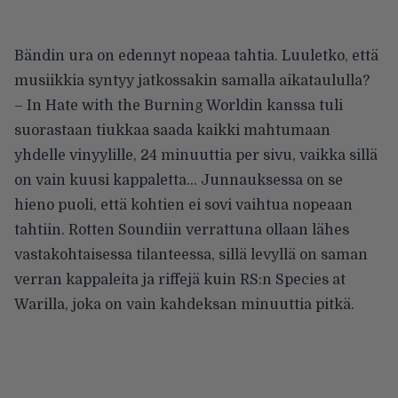
Bändin ura on edennyt nopeaa tahtia. Luuletko, että
musiikkia syntyy jatkossakin samalla aikataululla?
– In Hate with the Burning Worldin kanssa tuli
suorastaan tiukkaa saada kaikki mahtumaan
yhdelle vinyylille, 24 minuuttia per sivu, vaikka sillä
on vain kuusi kappaletta… Junnauksessa on se
hieno puoli, että kohtien ei sovi vaihtua nopeaan
tahtiin. Rotten Soundiin verrattuna ollaan lähes
vastakohtaisessa tilanteessa, sillä levyllä on saman
verran kappaleita ja riffejä kuin RS:n Species at
Warilla, joka on vain kahdeksan minuuttia pitkä.