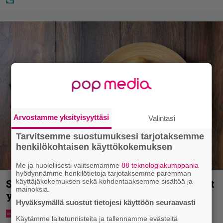
Arvostamme yksityisyyttäsi
Valintasi
Tarvitsemme suostumuksesi tarjotaksemme
henkilökohtaisen käyttökokemuksen
Me ja huolellisesti valitsemamme
88 teknologiakumppania
hyödynnämme henkilötietoja tarjotaksemme paremman
käyttäjäkokemuksen sekä kohdentaaksemme sisältöä ja
Syötkö perunoita näin? Tutkijat löysivät
mainoksia.
yhteyden vakavaan kansansairauteen
Hyväksymällä suostut tietojesi käyttöön seuraavasti
Käytämme laitetunnisteita ja tallennamme evästeitä