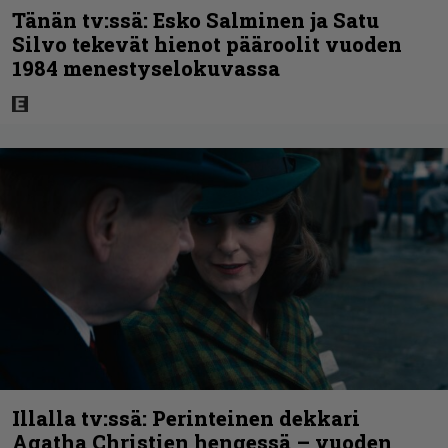
Tänän tv:ssä: Esko Salminen ja Satu
Silvo tekevät hienot pääroolit vuoden
1984 menestyselokuvassa
Illalla tv:ssä: Perinteinen dekkari
Agatha Christien hengessä – vuoden