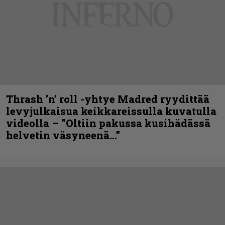
Thrash ’n’ roll -yhtye Madred ryydittää
levyjulkaisua keikkareissulla kuvatulla
videolla – ”Oltiin pakussa kusihädässä
helvetin väsyneenä…”