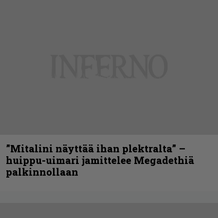
”Mitalini näyttää ihan plektralta” –
huippu-uimari jamittelee Megadethiä
palkinnollaan