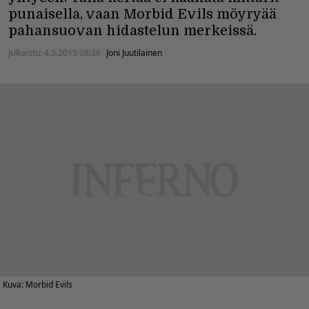
punaisella, vaan Morbid Evils möyryää
pahansuovan hidastelun merkeissä.
Julkaistu:
4.3.2015 08:36
Joni Juutilainen
Kuva: Morbid Evils