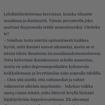
Lehdistötiedotteessa kerrotaan, kuinka vihaatte
maailmaa ja ihmisyyttä. Tämän perusteella joku
saattaisi diagnosoida teidät masentuneiksi. Oletteko
te?
– Voisihan tuota miettiä optimistisesti kaikkea
hyvää, mitä ihmiset saavat aikaiseksi, mutta se ei
istuisi tähän ilmaisuun tai maailmankatsomukseeni.
Totta helvetissä ihmiskunnan sekoilu masentaa,
mutta en usko depressiopotilaiden kykenevän
keikkailemaan ja levyttämään näin nopealla tahdilla.
– Olen sitä mieltä, että valtamediat ja valtiot
vaikenevat oikeista ongelmista – lukekaa vaikka
ameg.comin tekstit, jotka liittyvät levyllä löyhästi
läpikäytävään loppukuvaelmaan. Eli oikeampi