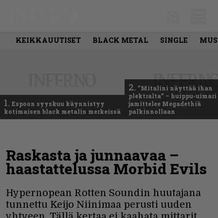
KEIKKAUUTISET
BLACK METAL
SINGLE
MUS
2.
”Mitalini näyttää ihan
plektralta” – huippu-uimari
1.
Espoon syyskuu käynnistyy
jamittelee Megadethiä
kotimaisen black metalin merkeissä
palkinnollaan
Raskasta ja junnaavaa –
haastattelussa Morbid Evils
Hypernopean Rotten Soundin huutajana
tunnettu Keijo Niinimaa perusti uuden
yhtyeen. Tällä kertaa ei kaahata mittarit