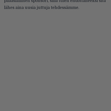
pääasiallinen sponsori, sillä tulen ehdottaneeksi sitä
lähes aina uusia juttuja tehdessämme.