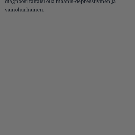
diagnoosi taitaisi olla maanis-depressiivinen ja
vainoharhainen.