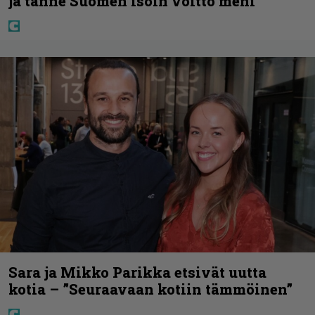
ja tänne Suomen isoin voitto meni
Sara ja Mikko Parikka etsivät uutta
kotia – ”Seuraavaan kotiin tämmöinen”