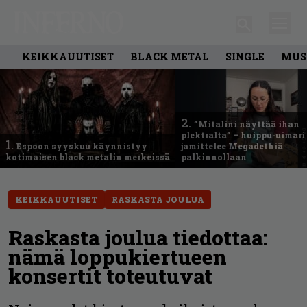
KEIKKAUUTISET
BLACK METAL
SINGLE
MUS
2.
”Mitalini näyttää ihan
plektralta” – huippu-uimari
1.
Espoon syyskuu käynnistyy
jamittelee Megadethiä
kotimaisen black metalin merkeissä
palkinnollaan
KEIKKAUUTISET
RASKASTA JOULUA
Raskasta joulua tiedottaa:
nämä loppukiertueen
konsertit toteutuvat