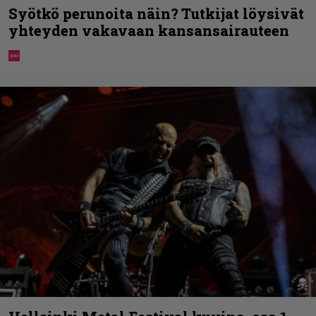
Syötkö perunoita näin? Tutkijat löysivät
yhteyden vakavaan kansansairauteen