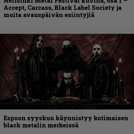
Hellsinki Metal Festival kuvina, osa 1 –
Accept, Carcass, Black Label Society ja
muita avauspäivän esiintyjiä
Espoon syyskuu käynnistyy kotimaisen
black metalin merkeissä