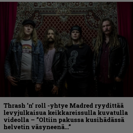
Thrash ’n’ roll -yhtye Madred ryydittää
levyjulkaisua keikkareissulla kuvatulla
videolla – ”Oltiin pakussa kusihädässä
helvetin väsyneenä…”