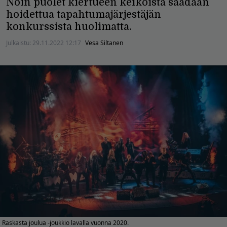
Noin puolet kiertueen keikoista saadaan
hoidettua tapahtumajärjestäjän
konkurssista huolimatta.
Julkaistu:
29.11.2022 12:17
Vesa Siltanen
Raskasta joulua -joukkio lavalla vuonna 2020.