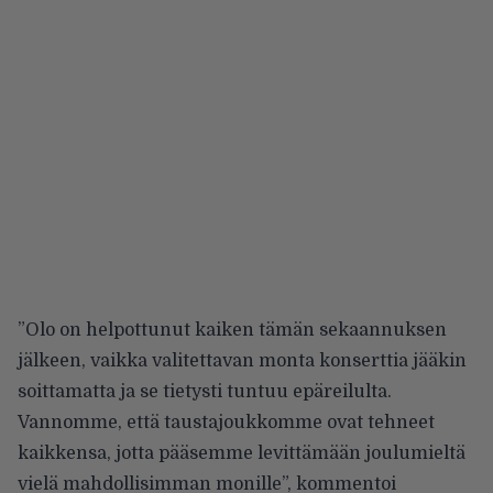
”Olo on helpottunut kaiken tämän sekaannuksen
jälkeen, vaikka valitettavan monta konserttia jääkin
soittamatta ja se tietysti tuntuu epäreilulta.
Vannomme, että taustajoukkomme ovat tehneet
kaikkensa, jotta pääsemme levittämään joulumieltä
vielä mahdollisimman monille”,
kommentoi