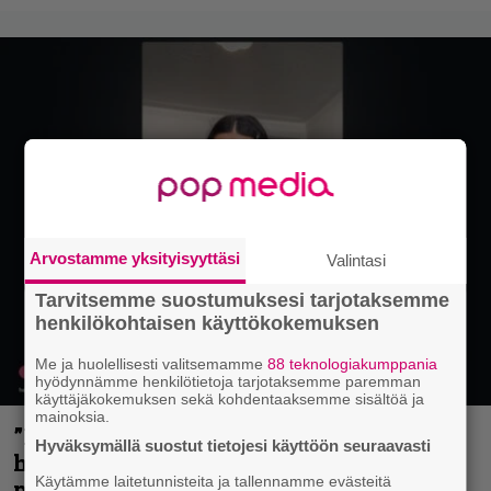
Arvostamme yksityisyyttäsi
Valintasi
Tarvitsemme suostumuksesi tarjotaksemme
henkilökohtaisen käyttökokemuksen
Me ja huolellisesti valitsemamme
88 teknologiakumppania
hyödynnämme henkilötietoja tarjotaksemme paremman
käyttäjäkokemuksen sekä kohdentaaksemme sisältöä ja
mainoksia.
”Mitalini näyttää ihan plektralta” –
Hyväksymällä suostut tietojesi käyttöön seuraavasti
huippu-uimari jamittelee Megadethiä
Käytämme laitetunnisteita ja tallennamme evästeitä
palkinnollaan