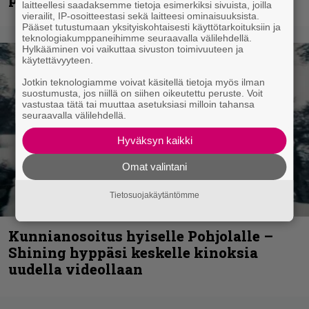
laitteellesi saadaksemme tietoja esimerkiksi sivuista, joilla
vierailit, IP-osoitteestasi sekä laitteesi ominaisuuksista.
Pääset tutustumaan yksityiskohtaisesti käyttötarkoituksiin ja
teknologiakumppaneihimme seuraavalla välilehdellä.
Hylkääminen voi vaikuttaa sivuston toimivuuteen ja
käytettävyyteen.
Jotkin teknologiamme voivat käsitellä tietoja myös ilman
suostumusta, jos niillä on siihen oikeutettu peruste. Voit
vastustaa tätä tai muuttaa asetuksiasi milloin tahansa
seuraavalla välilehdellä.
Hyväksyn kaikki
Omat valintani
Tietosuojakäytäntömme
Kunnianosoitus hyiselle Pohjolalle –
Shining hyppäsi keskelle kinoksia
uudella videollaan