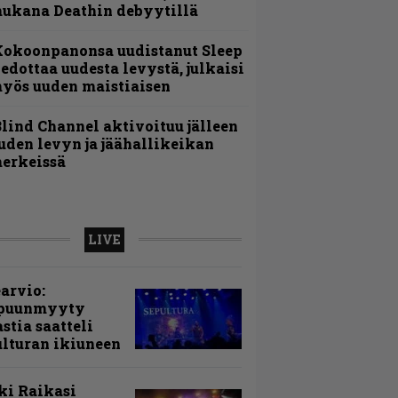
ukana Deathin debyytillä
Kokoonpanonsa uudistanut Sleep
iedottaa uudesta levystä, julkaisi
yös uuden maistiaisen
lind Channel aktivoituu jälleen
uden levyn ja jäähallikeikan
erkeissä
LIVE
arvio:
puunmyyty
stia saatteli
lturan ikiuneen
ki Raikasi