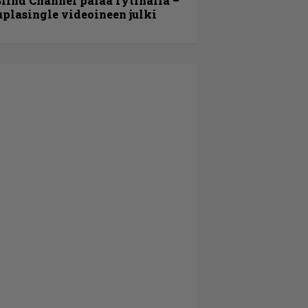
lind Channel palaa rytinällä –
uplasingle videoineen julki