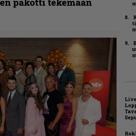
en pakotti tekemään
m
t
m
B
u
m
Live
Lop
Tava
Sepu
Rok