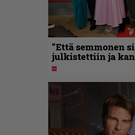
”Että semmonen sir
julkistettiin ja ka