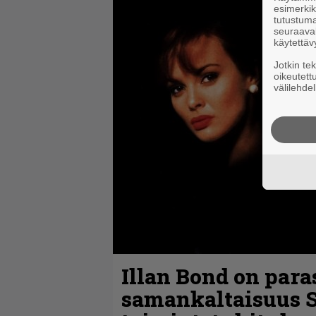
esimerkiks
tutustuma
seuraaval
käytettäv
Jotkin te
oikeutett
välilehdel
Illan Bond on para
samankaltaisuus 