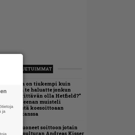
LUETUIMMAT
Metallica on tiukempi kuin
oskaan ja te haluatte jonkun
sen
ulikan yrittävän olla Hetfield?”
 Pepper Keenan muisteli
tietoja
nsimmäistä koesoittoaan
 ja
evijätin kanssa
He ovat tuoneet soittoon jotain
utta” – Sepulturan Andreas Kisser
toja