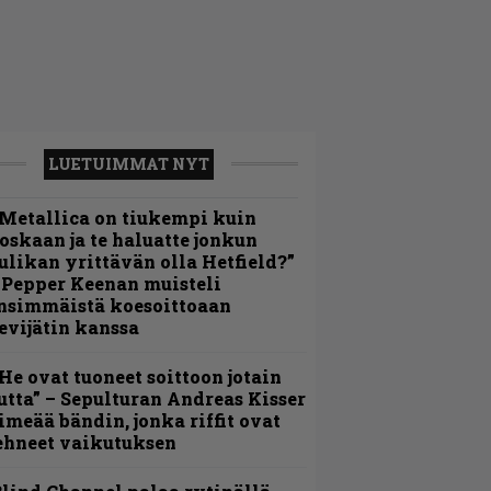
LUETUIMMAT NYT
Metallica on tiukempi kuin
oskaan ja te haluatte jonkun
ulikan yrittävän olla Hetfield?”
 Pepper Keenan muisteli
nsimmäistä koesoittoaan
evijätin kanssa
He ovat tuoneet soittoon jotain
utta” – Sepulturan Andreas Kisser
imeää bändin, jonka riffit ovat
ehneet vaikutuksen