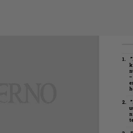
”
k
n
–
e
h
”
u
n
t