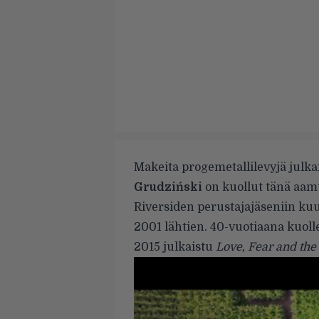
Makeita progemetallilevyjä julk
Grudziński
on kuollut tänä aamu
Riversiden perustajajäseniin kuu
2001 lähtien. 40-vuotiaana kuoll
2015 julkaistu
Love, Fear and th