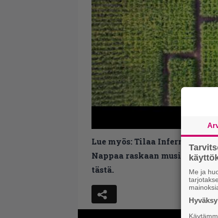
Ar
Lue myös:
Tilaa Infernon uutis
Tarvit
Nappaa raskaan musiikin uutis
käytt
tästä.
Me ja huo
tarjotak
mainoksi
Hyväksym
Käytämme 