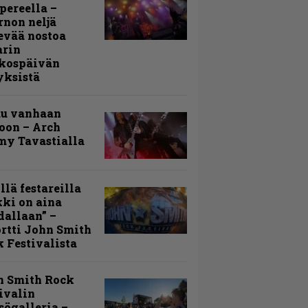
ereella –
rnon neljä
evää nostoa
arin
kospäivän
yksistä
uu vanhaan
toon – Arch
my Tavastialla
llä festareilla
ki on aina
allaan” –
rtti John Smith
 Festivalista
n Smith Rock
ivalin
sögalleria –