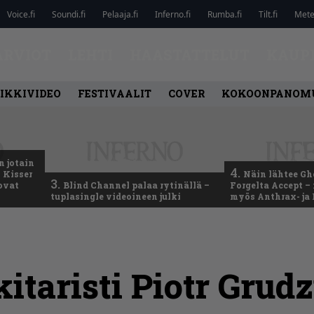
Voice.fi
Soundi.fi
Pelaaja.fi
Inferno.fi
Rumba.fi
Tilt.fi
Metel
ARVIOT
LEHTI
HAASTATTELUT
KAUP
IKKIVIDEO
FESTIVAALIT
COVER
KOKOONPANOM
n jotain
4.
 Kisser
Näin lähtee Gh
3.
 ovat
Blind Channel palaa rytinällä –
Forgelta Accept 
tuplasingle videoineen julki
myös Anthrax- ja
itaristi Piotr Grud