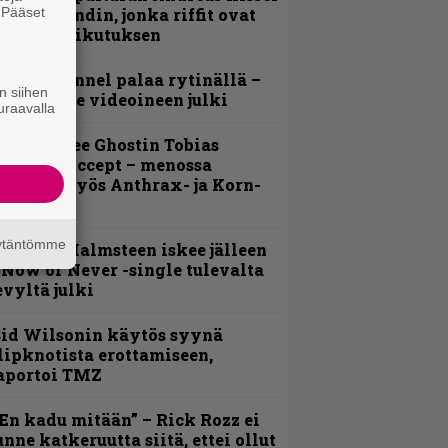
imeää bändin, jonka riffit ovat
. Pääset
e
ehneet vaikutuksen
lind Channel palaa rytinällä –
n siihen
uplasingle videoineen julki
uraavalla
äin lähtee Ghostin Tobias
orgelta Accept – menossa
ukana myös Anthrax- ja Korn-
iehistöä
äytäntömme
ngwie Malmsteen iskee jälleen
 Now or Never -single tulevalta
evyltä julki
id Wilsonin käytös syynä
lipknotista erottamiseen,
aportoi TMZ
En kadu mitään” – Rick Rozz ei
unne katkeruutta siitä, ettei ollut