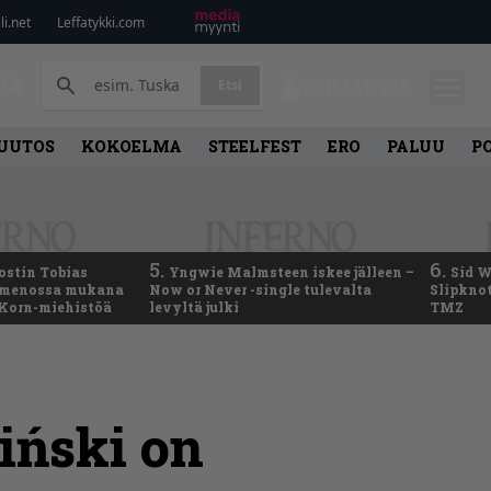
i.net
Leffatykki.com
PA
Etsi
KIRJAUDU
UUTOS
KOKOELMA
STEELFEST
ERO
PALUU
P
5.
6.
ostin Tobias
Yngwie Malmsteen iskee jälleen –
Sid W
– menossa mukana
Now or Never -single tulevalta
Slipknot
 Korn-miehistöä
levyltä julki
TMZ
ziński on