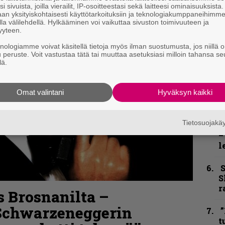
n
i sivuista, joilla vierailit, IP-osoitteestasi sekä laitteesi ominaisuuksista
an yksityiskohtaisesti käyttötarkoituksiin ja teknologiakumppaneihimm
t
la välilehdellä. Hylkääminen voi vaikuttaa sivuston toimivuuteen ja
yyteen.
B
knologiamme voivat käsitellä tietoja myös ilman suostumusta, jos niillä o
t
u peruste. Voit vastustaa tätä tai muuttaa asetuksiasi milloin tahansa se
lä.
N
F
m
Omat valintani
Hyväksyn kaikki
m
Tietosuojak
Y
–
l
S
S
r
s Brosnanilta –
Schwarzeneggerin
”
t