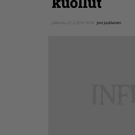
kuollut
Julkaistu:
21.2.2016 16:50
Joni Juutilainen