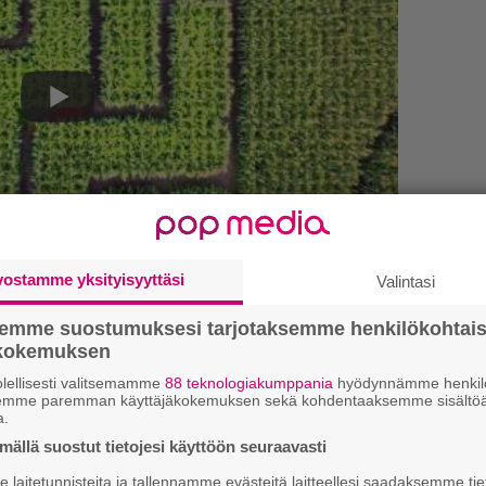
vostamme yksityisyyttäsi
Valintasi
”
kirje ja tiedät mistä kahvitauolla puhutaan!
k
semme suostumuksesi tarjotaksemme henkilökohtai
n
et ja puheenaiheet suoraan sähköpostiin
ökokemuksen
–
lellisesti valitsemamme
88 teknologiakumppania
hyödynnämme henkilö
e
semme paremman käyttäjäkokemuksen sekä kohdentaaksemme sisältöä
h
a.
ällä suostut tietojesi käyttöön seuraavasti
”
u
laitetunnisteita ja tallennamme evästeitä laitteellesi saadaksemme tie