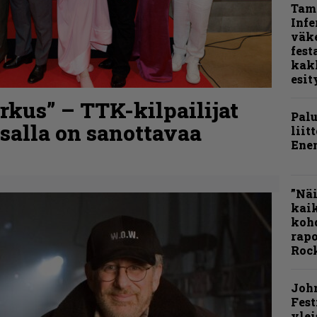
Tamp
Infe
väk
fest
kak
esit
kus” – TTK-kilpailijat
Pal
nsalla on sanottavaa
liit
Ene
”Näi
kaik
kohd
rapo
Rock
Joh
Fest
ylei