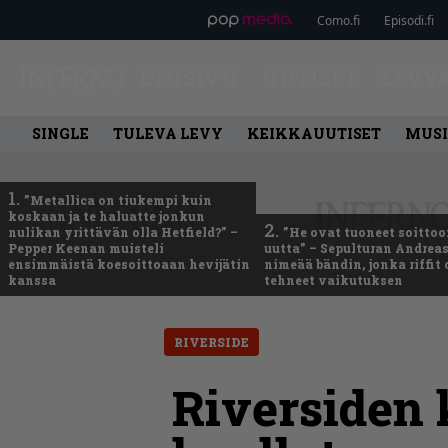
Como.fi
Episodi.fi
ETUSIVU
UUTISET
LEVY
SINGLE
TULEVA LEVY
KEIKKAUUTISET
MUSI
1.
”Metallica on tiukempi kuin
koskaan ja te haluatte jonkun
2.
nulikan yrittävän olla Hetfield?” –
”He ovat tuoneet soittoo
Pepper Keenan muisteli
uutta” – Sepulturan Andreas
ensimmäistä koesoittoaan hevijätin
nimeää bändin, jonka riffit
kanssa
tehneet vaikutuksen
RIVERSIDE
Riversiden k