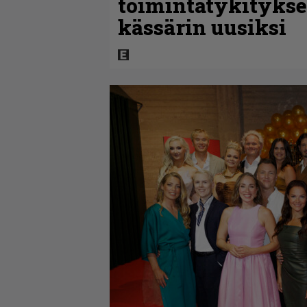
toimintatykitykse
kässärin uusiksi