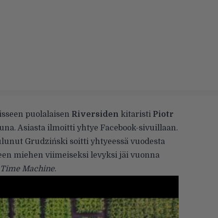
aisseen puolalaisen
Riversiden
kitaristi
Piotr
na. Asiasta ilmoitti yhtye
Facebook-sivuillaan
.
lunut Grudziński soitti yhtyeessä vuodesta
een miehen viimeiseksi levyksi jäi vuonna
e Time Machine
.