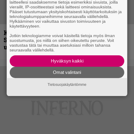
laitteellesi saadaksemme tietoja esimerkiksi sivuista, joilla
vierailit, IP-osoitteestasi sekä laitteesi ominaisuuksista.
Pääset tutustumaan yksityiskohtaisesti käyttötarkoituksiin ja
teknologiakumppaneihimme seuraavalla välilehdellä.
Hylkääminen voi vaikuttaa sivuston toimivuuteen ja
käytettävyyteen.
Kunnianosoitus hyiselle Pohjolalle –
Jotkin teknologiamme voivat käsitellä tietoja myös ilman
Shining hyppäsi keskelle kinoksia
suostumusta, jos niillä on siihen oikeutettu peruste. Voit
vastustaa tätä tai muuttaa asetuksiasi milloin tahansa
uudella videollaan
seuraavalla välilehdellä.
Hyväksyn kaikki
Omat valintani
Tietosuojakäytäntömme