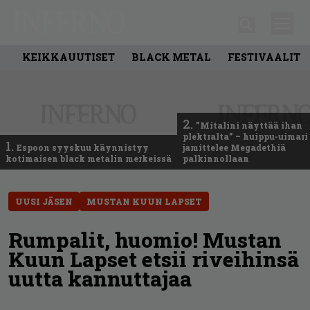
KEIKKAUUTISET
BLACK METAL
FESTIVAALIT
2.
”Mitalini näyttää ihan
plektralta” – huippu-uimari
1.
Espoon syyskuu käynnistyy
jamittelee Megadethiä
kotimaisen black metalin merkeissä
palkinnollaan
UUSI JÄSEN
MUSTAN KUUN LAPSET
Rumpalit, huomio! Mustan
Kuun Lapset etsii riveihinsä
uutta kannuttajaa