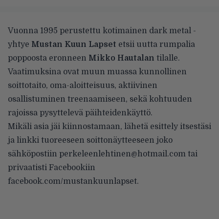
Vuonna 1995 perustettu kotimainen dark metal -
yhtye
Mustan Kuun Lapset
etsii uutta rumpalia
poppoosta eronneen
Mikko Hautalan
tilalle.
Vaatimuksina ovat muun muassa kunnollinen
soittotaito, oma-aloitteisuus, aktiivinen
osallistuminen treenaamiseen, sekä kohtuuden
rajoissa pysyttelevä päihteidenkäyttö.
Mikäli asia jäi kiinnostamaan, lähetä esittely itsestäsi
ja linkki tuoreeseen soittonäytteeseen joko
sähköpostiin perkeleenlehtinen@hotmail.com tai
privaatisti Facebookiin
facebook.com/mustankuunlapset
.