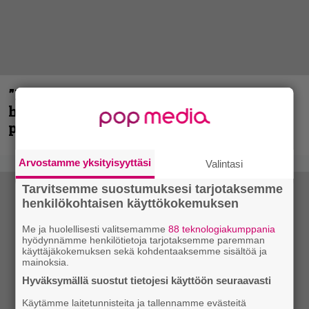
”Mitalini näyttää ihan plektralta” –
huippu-uimari jamittelee Megadethiä
palkinnollaan
Arvostamme yksityisyyttäsi
Valintasi
Tarvitsemme suostumuksesi tarjotaksemme
henkilökohtaisen käyttökokemuksen
Me ja huolellisesti valitsemamme
88 teknologiakumppania
hyödynnämme henkilötietoja tarjotaksemme paremman
käyttäjäkokemuksen sekä kohdentaaksemme sisältöä ja
mainoksia.
Hyväksymällä suostut tietojesi käyttöön seuraavasti
Käytämme laitetunnisteita ja tallennamme evästeitä