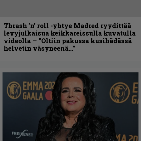
Thrash ’n’ roll -yhtye Madred ryydittää
levyjulkaisua keikkareissulla kuvatulla
videolla – ”Oltiin pakussa kusihädässä
helvetin väsyneenä…”