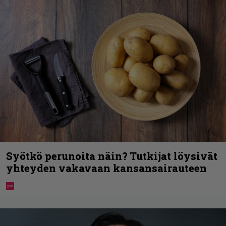
Syötkö perunoita näin? Tutkijat löysivät
yhteyden vakavaan kansansairauteen