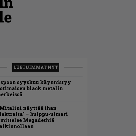
in
le
LUETUIMMAT NYT
Espoon syyskuu käynnistyy
otimaisen black metalin
erkeissä
Mitalini näyttää ihan
lektralta” – huippu-uimari
amittelee Megadethiä
alkinnollaan