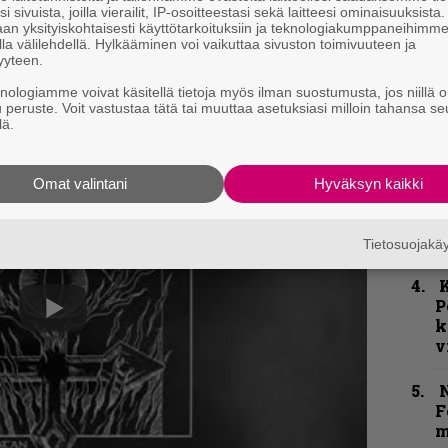
k
i sivuista, joilla vierailit, IP-osoitteestasi sekä laitteesi ominaisuuksista
an yksityiskohtaisesti käyttötarkoituksiin ja teknologiakumppaneihimm
m
la välilehdellä. Hylkääminen voi vaikuttaa sivuston toimivuuteen ja
yyteen.
”
knologiamme voivat käsitellä tietoja myös ilman suostumusta, jos niillä o
p
u peruste. Voit vastustaa tätä tai muuttaa asetuksiasi milloin tahansa se
j
lä.
p
H
Omat valintani
Hyväksyn kaikki
o
L
a
Tietosuojak
K
P
k
v
N
F
m