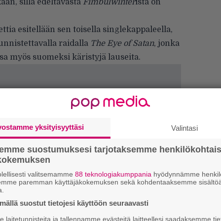
ään, sillä edeltävästä
Fimbulwinter
istä on
ia esitellään sen toisella singlekappaleella,
unnistettavalla raidalla
The Eye of Satan
, jonka
sa myös suomeksi käristyjä lauseita.
vostamme yksityisyyttäsi
Valintasi
semme suostumuksesi tarjotaksemme henkilökohtai
ökokemuksen
lellisesti valitsemamme
88 teknologiakumppania
hyödynnämme henkilö
semme paremman käyttäjäkokemuksen sekä kohdentaaksemme sisältöä
a.
ällä suostut tietojesi käyttöön seuraavasti
laitetunnisteita ja tallennamme evästeitä laitteellesi saadaksemme tie