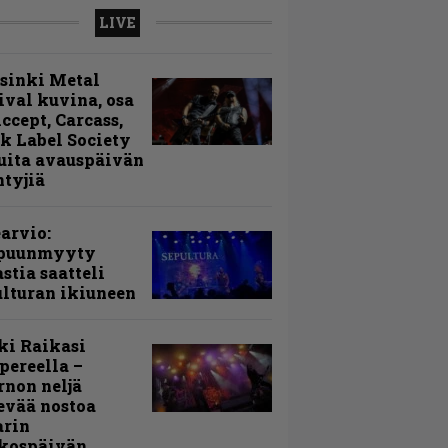
LIVE
sinki Metal
ival kuvina, osa
Accept, Carcass,
k Label Society
uita avauspäivän
ntyjiä
arvio:
puunmyyty
stia saatteli
lturan ikiuneen
ki Raikasi
ereella –
rnon neljä
evää nostoa
arin
kospäivän