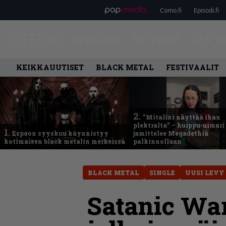
Como.fi
Episodi.fi
ETUSIVU
UUTISET
LEVY
KEIKKAUUTISET
BLACK METAL
FESTIVAALIT
2.
”Mitalini näyttää ihan
plektralta” – huippu-uimari
1.
Espoon syyskuu käynnistyy
jamittelee Megadethiä
kotimaisen black metalin merkeissä
palkinnollaan
BLACK METAL
SINGLE
UUSI LEVY
Satanic War