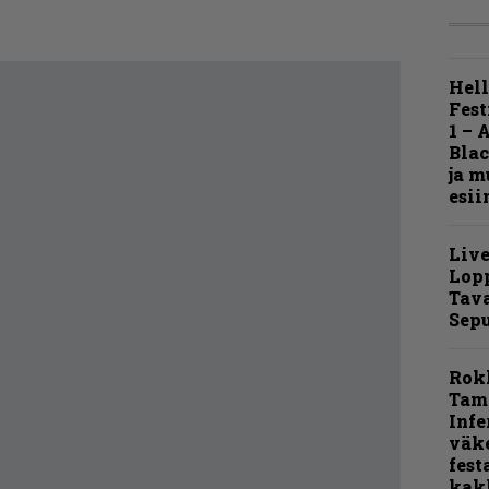
Hell
Fest
1 – 
Blac
ja m
esii
Live
Lop
Tava
Sepu
Rok
Tamp
Infe
väk
fest
kak