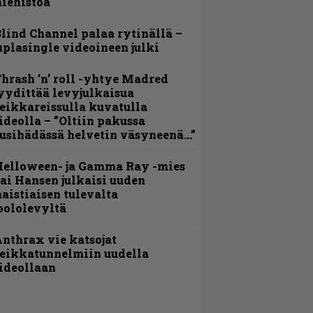
iehistöä
lind Channel palaa rytinällä –
uplasingle videoineen julki
hrash ’n’ roll -yhtye Madred
yydittää levyjulkaisua
eikkareissulla kuvatulla
ideolla – ”Oltiin pakussa
usihädässä helvetin väsyneenä…”
Helloween- ja Gamma Ray -mies
ai Hansen julkaisi uuden
aistiaisen tulevalta
oololevyltä
nthrax vie katsojat
eikkatunnelmiin uudella
ideollaan