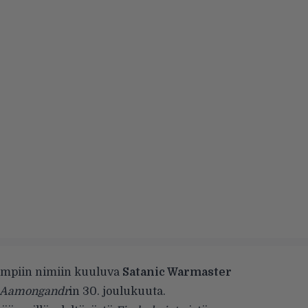
impiin nimiin kuuluva
Satanic Warmaster
Aamongandr
in 30. joulukuuta.