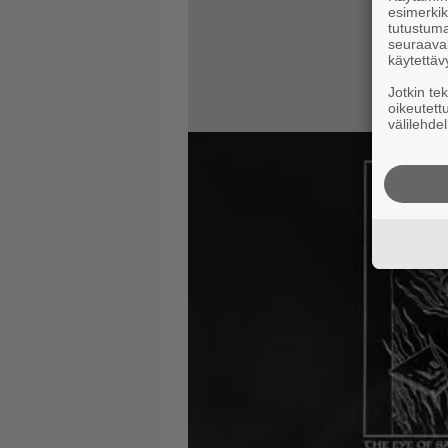
esimerkiks
tutustuma
seuraaval
käytettäv
Jotkin te
oikeutett
välilehdel