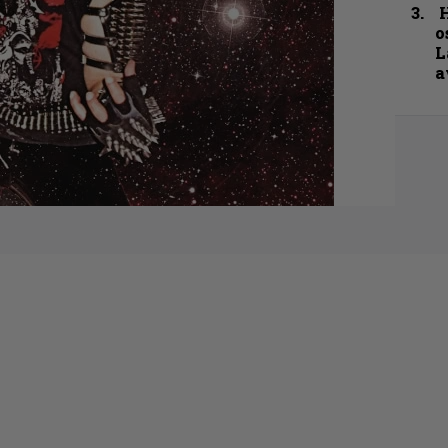
H
o
L
a