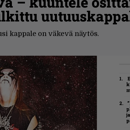
vä – kuuntele ositta
lkittu uutuuskappa
si kappale on väkevä näytös.
k
m
”
p
j
p