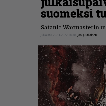
julkaisupäi
suomeksi tu
Satanic Warmasterin uu
Julkaistu:
29.11.2022 18:30
Joni Juutilainen