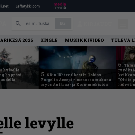
i.net
Leffatykki.com
PA
Etsi
KIRJAUDU
ARIKESÄ 2026
SINGLE
MUSIIKKIVIDEO
TULEVA 
6.
Thras
 hyiselle
ryydittä
5.
ing hyppäsi
Näin lähtee Ghostin Tobias
keikkare
 uudella
Forgelta Accept – menossa mukana
”Oltiin
myös Anthrax- ja Korn-miehistöä
helveti
le levylle