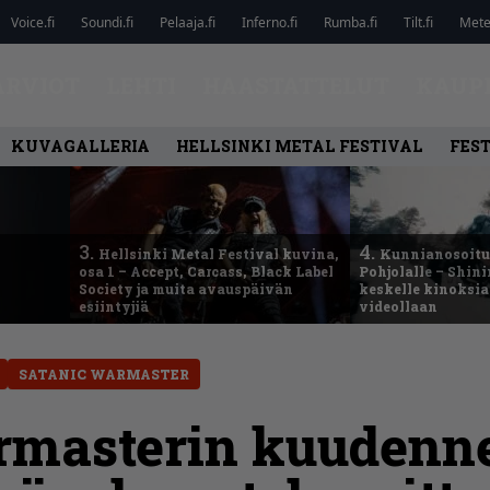
Voice.fi
Soundi.fi
Pelaaja.fi
Inferno.fi
Rumba.fi
Tilt.fi
Metel
ARVIOT
LEHTI
HAASTATTELUT
KAUP
KUVAGALLERIA
HELLSINKI METAL FESTIVAL
FEST
3.
4.
Hellsinki Metal Festival kuvina,
Kunnianosoitus
osa 1 – Accept, Carcass, Black Label
Pohjolalle – Shin
Society ja muita avauspäivän
keskelle kinoksia
esiintyjiä
videollaan
SATANIC WARMASTER
masterin kuudennel