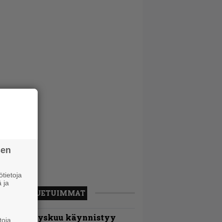
sen
tietoja
 ja
LUETUIMMAT
Espoon syyskuu käynnistyy
toja