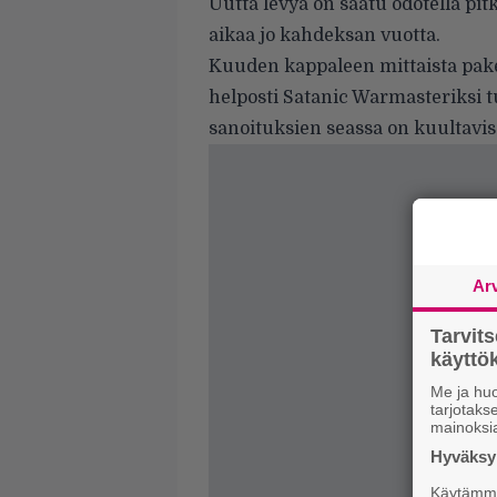
Uutta levyä on saatu odotella pitk
aikaa jo kahdeksan vuotta.
Kuuden kappaleen mittaista pakett
helposti Satanic Warmasteriksi t
sanoituksien seassa on kuultavis
Ar
Tarvit
käytt
Me ja huo
tarjotak
mainoksi
Hyväksym
Käytämme 