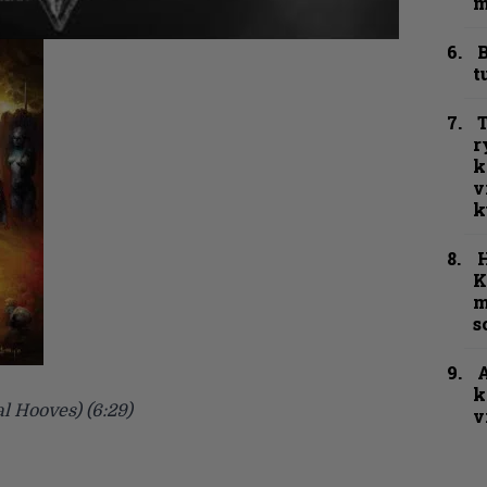
m
B
t
T
r
k
v
k
K
m
s
A
k
al Hooves) (6:29)
v