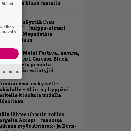
otimaisen black metalin
. Pääset
e
erkeissä
Mitalini näyttää ihan
n siihen
lektralta” – huippu-uimari
uraavalla
amittelee Megadethiä
alkinnollaan
ellsinki Metal Festival kuvina,
sa 1 – Accept, Carcass, Black
abel Society ja muita
vauspäivän esiintyjiä
äytäntömme
unnianosoitus hyiselle
ohjolalle – Shining hyppäsi
eskelle kinoksia uudella
ideollaan
äin lähtee Ghostin Tobias
orgelta Accept – menossa
ukana myös Anthrax- ja Korn-