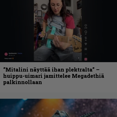
”Mitalini näyttää ihan plektralta” –
huippu-uimari jamittelee Megadethiä
palkinnollaan