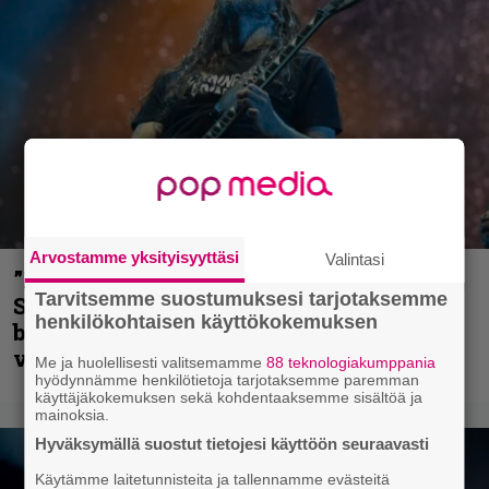
Arvostamme yksityisyyttäsi
Valintasi
”He ovat tuoneet soittoon jotain uutta” –
Tarvitsemme suostumuksesi tarjotaksemme
Sepulturan Andreas Kisser nimeää
henkilökohtaisen käyttökokemuksen
bändin, jonka riffit ovat tehneet
vaikutuksen
Me ja huolellisesti valitsemamme
88 teknologiakumppania
hyödynnämme henkilötietoja tarjotaksemme paremman
käyttäjäkokemuksen sekä kohdentaaksemme sisältöä ja
mainoksia.
Hyväksymällä suostut tietojesi käyttöön seuraavasti
Käytämme laitetunnisteita ja tallennamme evästeitä