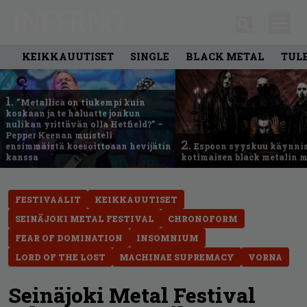
KEIKKAUUTISET
SINGLE
BLACK METAL
TUL
1.
”Metallica on tiukempi kuin
koskaan ja te haluatte jonkun
nulikan yrittävän olla Hetfield?” –
Pepper Keenan muisteli
2.
ensimmäistä koesoittoaan hevijätin
Espoon syyskuu käynni
kanssa
kotimaisen black metalin m
FESTIVAALIT
KEIKKAUUTISET
SEINÄJOKI METAL FESTIVAL
CHRONOFORM
FEAR OF DOMINATION
INSOMNIUM
LORD OF THE LOST
MACHINAE SUPREMACY
VORNA
Seinäjoki Metal Festival