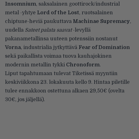
Insomnium
, saksalainen goottirock/industrial
metal -yhtye
Lord of the Lost
, ruotsalainen
chiptune-heviä paukuttava
Machinae Supremacy
,
uudella
Sateet palata saavat
-levyllä
pakanametallinsa uuteen potenssiin nostanut
Vorna
, industrialia jytkyttävä
Fear of Domination
sekä paikallista voimaa tuova kauhajokinen
modernin metallin tykki
Chronoform
.
Liput tapahtumaan tulevat
Tiketissä
myyntiin
keskiviikkona 23. lokakuuta kello 9. Hintaa piletille
tulee ennakkoon ostettuna alkaen 29,50€ (ovelta
30€, jos jäljellä).