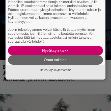
laitteellesi saadaksemme tietoja esimerkiksi sivuista, joilla
vierailit, IP-osoitteestasi sekä laitteesi ominaisuuksista.
Pääset tutustumaan yksityiskohtaisesti käyttötarkoituksiin ja
teknologiakumppaneihimme seuraavalla välilehdellä.
Hylkääminen voi vaikuttaa sivuston toimivuuteen ja
käytettävyyteen.
Jotkin teknologiamme voivat käsitellä tietoja myös ilman
suostumusta, jos niillä on siihen oikeutettu peruste. Voit
vastustaa tätä tai muuttaa asetuksiasi milloin tahansa
seuraavalla välilehdellä.
Hyväksyn kaikki
Omat valintani
Näin lähtee Ghostin Tobias Forgelta
Tietosuojakäytäntömme
Accept – menossa mukana myös
Anthrax- ja Korn-miehistöä