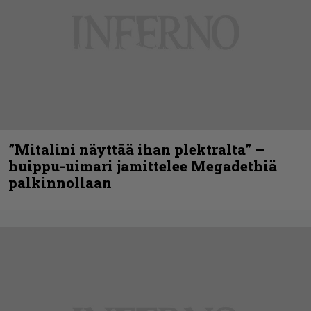
”Mitalini näyttää ihan plektralta” –
huippu-uimari jamittelee Megadethiä
palkinnollaan