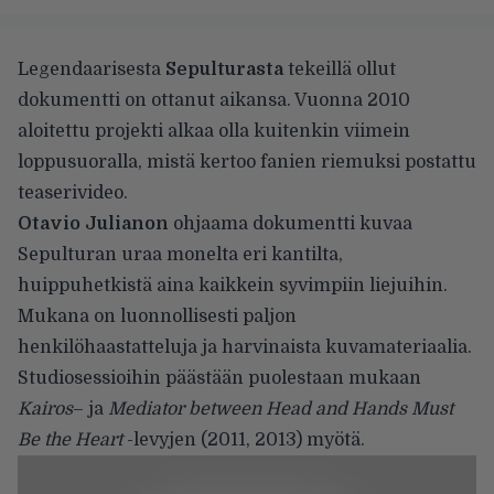
Legendaarisesta
Sepulturasta
tekeillä ollut
dokumentti on ottanut aikansa. Vuonna 2010
aloitettu projekti alkaa olla kuitenkin viimein
loppusuoralla, mistä kertoo fanien riemuksi postattu
teaserivideo.
Otavio Julianon
ohjaama dokumentti kuvaa
Sepulturan uraa monelta eri kantilta,
huippuhetkistä aina kaikkein syvimpiin liejuihin.
Mukana on luonnollisesti paljon
henkilöhaastatteluja ja harvinaista kuvamateriaalia.
Studiosessioihin päästään puolestaan mukaan
Kairos
– ja
Mediator between Head and Hands Must
Be the Heart
-levyjen (2011, 2013) myötä.