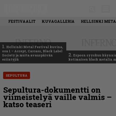
FESTIVAALIT
KUVAGALLERIA
HELLSINKI META
1.
Hellsinki Metal Festival kuvina,
osa 1 – Accept, Carcass, Black Label
2.
Society ja muita avauspäivän
Espoon syyskuu käynni
esiintyjiä
kotimaisen black metalin m
SEPULTURA
Sepultura-dokumentti on
viimeistelyä vaille valmis –
katso teaseri