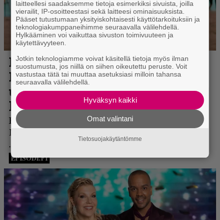
laitteellesi saadaksemme tietoja esimerkiksi sivuista, joilla
vierailit, IP-osoitteestasi sekä laitteesi ominaisuuksista.
Pääset tutustumaan yksityiskohtaisesti käyttötarkoituksiin ja
teknologiakumppaneihimme seuraavalla välilehdellä.
Hylkääminen voi vaikuttaa sivuston toimivuuteen ja
käytettävyyteen.
Jotkin teknologiamme voivat käsitellä tietoja myös ilman
suostumusta, jos niillä on siihen oikeutettu peruste. Voit
vastustaa tätä tai muuttaa asetuksiasi milloin tahansa
seuraavalla välilehdellä.
Hyväksyn kaikki
Omat valintani
Tietosuojakäytäntömme