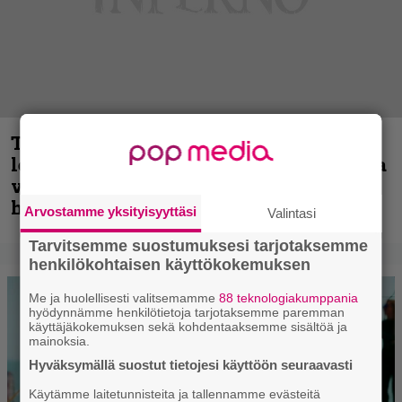
Thrash ’n’ roll -yhtye Madred ryydittää
levyjulkaisua keikkareissulla kuvatulla
videolla – ”Oltiin pakussa kusihädässä
helvetin väsyneenä…”
Arvostamme yksityisyyttäsi
Valintasi
Tarvitsemme suostumuksesi tarjotaksemme
henkilökohtaisen käyttökokemuksen
Me ja huolellisesti valitsemamme
88 teknologiakumppania
hyödynnämme henkilötietoja tarjotaksemme paremman
käyttäjäkokemuksen sekä kohdentaaksemme sisältöä ja
mainoksia.
Hyväksymällä suostut tietojesi käyttöön seuraavasti
Käytämme laitetunnisteita ja tallennamme evästeitä