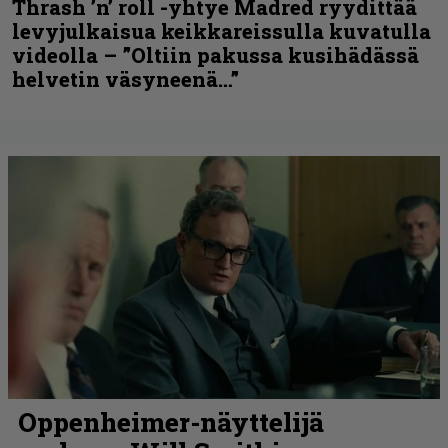
Thrash ’n’ roll -yhtye Madred ryydittää
levyjulkaisua keikkareissulla kuvatulla
videolla – ”Oltiin pakussa kusihädässä
helvetin väsyneenä…”