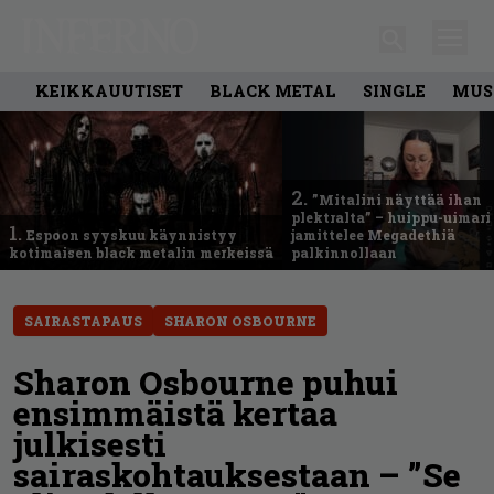
KEIKKAUUTISET
BLACK METAL
SINGLE
MUS
2.
”Mitalini näyttää ihan
plektralta” – huippu-uimari
1.
Espoon syyskuu käynnistyy
jamittelee Megadethiä
kotimaisen black metalin merkeissä
palkinnollaan
SAIRASTAPAUS
SHARON OSBOURNE
Sharon Osbourne puhui
ensimmäistä kertaa
julkisesti
sairaskohtauksestaan – ”Se