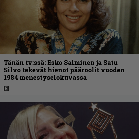
Tänän tv:ssä: Esko Salminen ja Satu
Silvo tekevät hienot pääroolit vuoden
1984 menestyselokuvassa