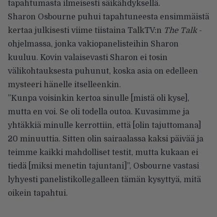
tapahtumasta ilmeisesti säikähdyksellä.
Sharon Osbourne puhui tapahtuneesta ensimmäistä
kertaa julkisesti viime tiistaina TalkTV:n
The Talk
-
ohjelmassa, jonka vakiopanelisteihin Sharon
kuuluu. Kovin valaisevasti Sharon ei tosin
välikohtauksesta puhunut, koska asia on edelleen
mysteeri hänelle itselleenkin.
”Kunpa voisinkin kertoa sinulle [mistä oli kyse],
mutta en voi. Se oli todella outoa. Kuvasimme ja
yhtäkkiä minulle kerrottiin, että [olin tajuttomana]
20 minuuttia. Sitten olin sairaalassa kaksi päivää ja
teimme kaikki mahdolliset testit, mutta kukaan ei
tiedä [miksi menetin tajuntani]”,
Osbourne vastasi
lyhyesti panelistikollegalleen tämän kysyttyä, mitä
oikein tapahtui.