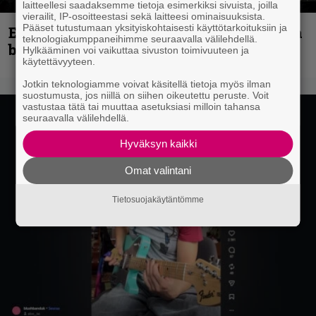
laitteellesi saadaksemme tietoja esimerkiksi sivuista, joilla
vierailit, IP-osoitteestasi sekä laitteesi ominaisuuksista.
Pääset tutustumaan yksityiskohtaisesti käyttötarkoituksiin ja
Espoon syyskuu käynnistyy kotimaisen
teknologiakumppaneihimme seuraavalla välilehdellä.
black metalin merkeissä
Hylkääminen voi vaikuttaa sivuston toimivuuteen ja
käytettävyyteen.
Jotkin teknologiamme voivat käsitellä tietoja myös ilman
suostumusta, jos niillä on siihen oikeutettu peruste. Voit
vastustaa tätä tai muuttaa asetuksiasi milloin tahansa
seuraavalla välilehdellä.
Hyväksyn kaikki
Omat valintani
Tietosuojakäytäntömme