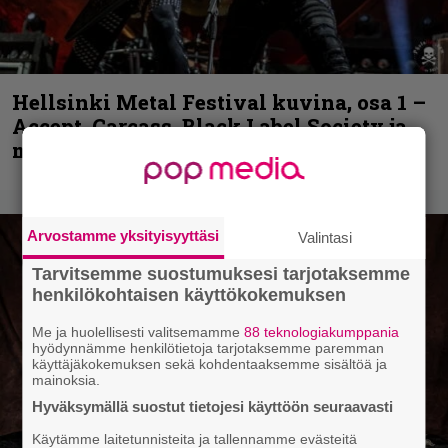
Hellsinki Metal Festival kuvina, osa 1 –
Accept, Carcass, Black Label Society ja
muita avauspäivän esiintyjiä
Arvostamme yksityisyyttäsi
Valintasi
Tarvitsemme suostumuksesi tarjotaksemme
henkilökohtaisen käyttökokemuksen
Me ja huolellisesti valitsemamme
88 teknologiakumppania
hyödynnämme henkilötietoja tarjotaksemme paremman
käyttäjäkokemuksen sekä kohdentaaksemme sisältöä ja
mainoksia.
Hyväksymällä suostut tietojesi käyttöön seuraavasti
Käytämme laitetunnisteita ja tallennamme evästeitä