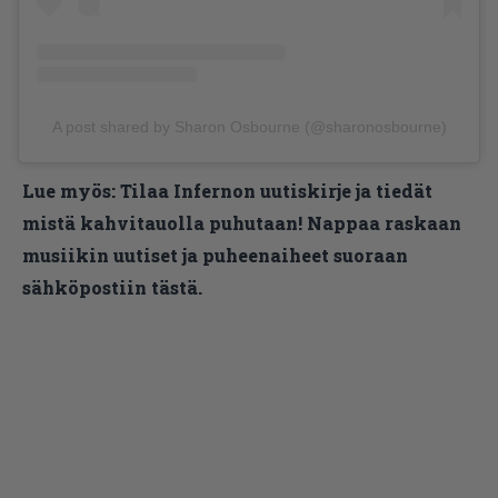
A post shared by Sharon Osbourne (@sharonosbourne)
Lue myös:
Tilaa Infernon uutiskirje ja tiedät
mistä kahvitauolla puhutaan! Nappaa raskaan
musiikin uutiset ja puheenaiheet suoraan
sähköpostiin tästä.