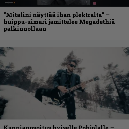
”Mitalini näyttää ihan plektralta” –
huippu-uimari jamittelee Megadethiä
palkinnollaan
Kunnianosoitus hyiselle Pohjolalle –