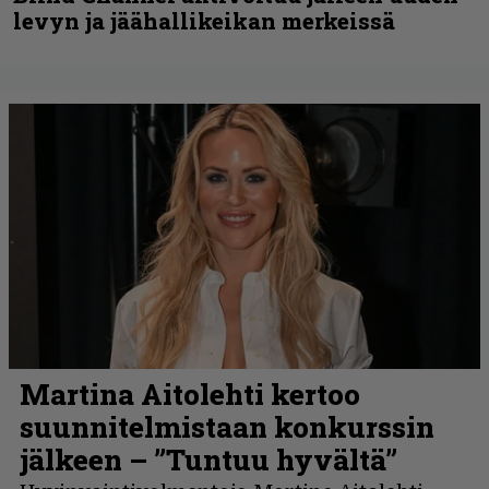
levyn ja jäähallikeikan merkeissä