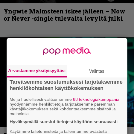
Yngwie Malmsteen iskee jälleen – Now
or Never -single tulevalta levyltä julki
Arvostamme yksityisyyttäsi
Valintasi
Tarvitsemme suostumuksesi tarjotaksemme
henkilökohtaisen käyttökokemuksen
Me ja huolellisesti valitsemamme
88 teknologiakumppania
hyödynnämme henkilötietoja tarjotaksemme paremman
käyttäjäkokemuksen sekä kohdentaaksemme sisältöä ja
mainoksia.
Hyväksymällä suostut tietojesi käyttöön seuraavasti
Käytämme laitetunnisteita ja tallennamme evästeitä