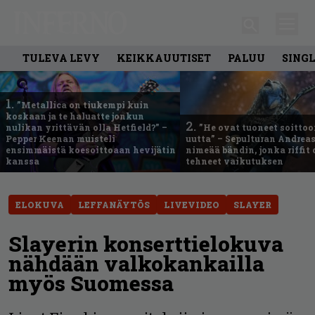
TULEVA LEVY
KEIKKAUUTISET
PALUU
SING
1.
”Metallica on tiukempi kuin
koskaan ja te haluatte jonkun
2.
nulikan yrittävän olla Hetfield?” –
”He ovat tuoneet soittoo
Pepper Keenan muisteli
uutta” – Sepulturan Andreas
ensimmäistä koesoittoaan hevijätin
nimeää bändin, jonka riffit
kanssa
tehneet vaikutuksen
ELOKUVA
LEFFANÄYTÖS
LIVEVIDEO
SLAYER
Slayerin konserttielokuva
nähdään valkokankailla
myös Suomessa