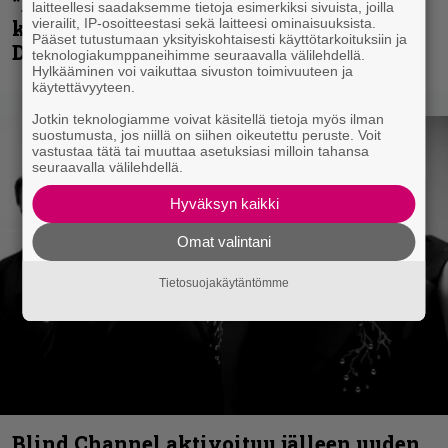
”En kadu mitään” – Rick Rozz ei tunne
laitteellesi saadaksemme tietoja esimerkiksi sivuista, joilla
katkeruutta siitä, ettei ollut mukana
vierailit, IP-osoitteestasi sekä laitteesi ominaisuuksista.
Pääset tutustumaan yksityiskohtaisesti käyttötarkoituksiin ja
Deathin debyytillä
teknologiakumppaneihimme seuraavalla välilehdellä.
Hylkääminen voi vaikuttaa sivuston toimivuuteen ja
käytettävyyteen.
Jotkin teknologiamme voivat käsitellä tietoja myös ilman
suostumusta, jos niillä on siihen oikeutettu peruste. Voit
vastustaa tätä tai muuttaa asetuksiasi milloin tahansa
seuraavalla välilehdellä.
Hyväksyn kaikki
Omat valintani
Tietosuojakäytäntömme
Blind Channel aktivoituu jälleen uuden