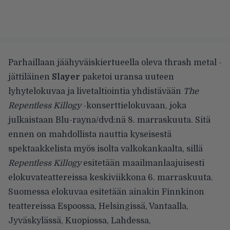
Parhaillaan jäähyväiskiertueella oleva thrash metal -
jättiläinen
Slayer
paketoi uransa uuteen
lyhytelokuvaa ja livetaltiointia yhdistävään
The
Repentless Killogy
-konserttielokuvaan
, joka
julkaistaan Blu-rayna/dvd:nä 8. marraskuuta. Sitä
ennen on mahdollista nauttia kyseisestä
spektaakkelista myös isolta valkokankaalta, sillä
Repentless Killogy
esitetään maailmanlaajuisesti
elokuvateattereissa keskiviikkona 6. marraskuuta.
Suomessa elokuvaa esitetään ainakin Finnkinon
teattereissa Espoossa, Helsingissä, Vantaalla,
Jyväskylässä, Kuopiossa, Lahdessa,