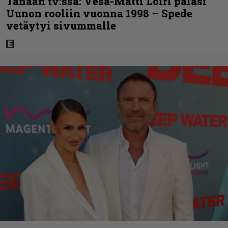
Tänään tv:ssä: Vesa-Matti Loiri palasi
Uunon rooliin vuonna 1998 – Spede
vetäytyi sivummalle