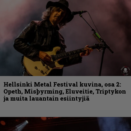
Hellsinki Metal Festival kuvina, osa 2:
Opeth, Misþyrming, Eluveitie, Triptykon
ja muita lauantain esiintyjiä