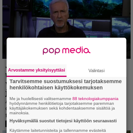
Arvostamme yksityisyyttäsi
Valintasi
Tarvitsemme suostumuksesi tarjotaksemme
henkilökohtaisen käyttökokemuksen
Me ja huolellisesti valitsemamme
88 teknologiakumppania
hyödynnämme henkilötietoja tarjotaksemme paremman
käyttäjäkokemuksen sekä kohdentaaksemme sisältöä ja
mainoksia.
Hyväksymällä suostut tietojesi käyttöön seuraavasti
Käytämme laitetunnisteita ja tallennamme evästeitä