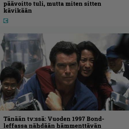
päävoitto tuli, mutta miten sitten
kävikään
Tänään tv:ssä: Vuoden 1997 Bond-
leffassa nähdään hämmenttävän