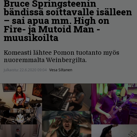
Bruce Springsteenin
bändissä soittavalle isälleen
– sai apua mm. High on
Fire- ja Mutoid Man -
muusikoilta
Komeasti lähtee Pomon tuotanto myös
nuoremmalta Weinbergilta.
Julkaistu:
22.6.2020 09:04
Vesa Siltanen