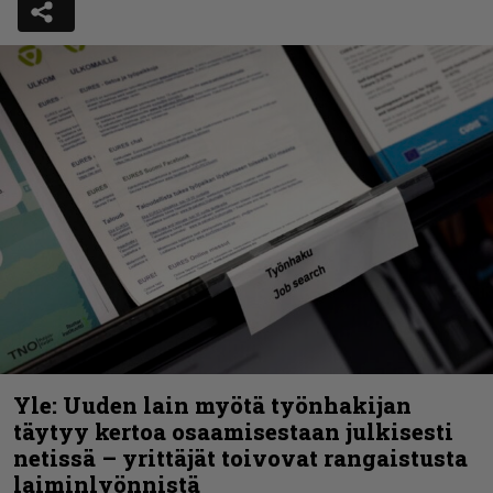
Yle: Uuden lain myötä työnhakijan
täytyy kertoa osaamisestaan julkisesti
netissä – yrittäjät toivovat rangaistusta
laiminlyönnistä