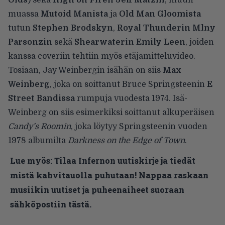
muassa
Mutoid Manista
ja
Old Man Gloomista
tutun
Stephen Brodskyn
,
Royal Thunderin Mlny
Parsonzin
sekä
Shearwaterin Emily Leen
, joiden
kanssa coveriin tehtiin myös etäjamitteluvideo.
Tosiaan, Jay Weinbergin isähän on siis
Max
Weinberg
, joka on soittanut Bruce Springsteenin
E
Street Bandissa
rumpuja vuodesta 1974. Isä-
Weinberg on siis esimerkiksi soittanut alkuperäisen
Candy’s Roomin
, joka löytyy Springsteenin vuoden
1978 albumilta
Darkness on the Edge of Town
.
Lue myös:
Tilaa Infernon uutiskirje ja tiedät
mistä kahvitauolla puhutaan! Nappaa raskaan
musiikin uutiset ja puheenaiheet suoraan
sähköpostiin tästä.