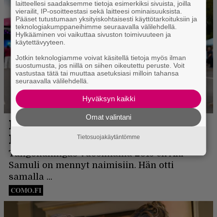
laitteellesi saadaksemme tietoja esimerkiksi sivuista, joilla
vierailit, IP-osoitteestasi sekä laitteesi ominaisuuksista.
Pääset tutustumaan yksityiskohtaisesti käyttötarkoituksiin ja
teknologiakumppaneihimme seuraavalla välilehdellä.
Hylkääminen voi vaikuttaa sivuston toimivuuteen ja
käytettävyyteen.
Jotkin teknologiamme voivat käsitellä tietoja myös ilman
suostumusta, jos niillä on siihen oikeutettu peruste. Voit
vastustaa tätä tai muuttaa asetuksiasi milloin tahansa
seuraavalla välilehdellä.
Hyväksyn kaikki
Omat valintani
Tietosuojakäytäntömme