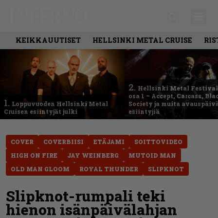
KEIKKAUUTISET
HELLSINKI METAL CRUISE
RIS
2.
Hellsinki Metal Festival
osa 1 – Accept, Carcass, Bla
1.
Loppuvuoden Hellsinki Metal
Society ja muita avauspäiv
Cruisen esiintyjät julki
esiintyjiä
COVER
COVERBIISI
ETÄJAMI
SOITTOVIDEO
HIGH ON FIRE
JAY WEINBERG
MUTOID MAN
OLD MAN GLOOM
ROYAL THUNDER
SLIPKNOT
Slipknot-rumpali teki
hienon isänpäivälahjan