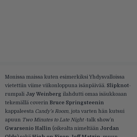
Monissa maissa kuten esimerkiksi Yhdysvalloissa
vietettiin viime viikonloppuna isänpäivää.
Slipknot
-
rumpali
Jay Weinberg
ilahdutti omaa isäukkoaan
tekemällä coverin
Bruce Springsteenin
kappaleesta
Candy’s Room
, jota varten hän kutsui
apuun
Two Minutes to Late Night
-talk show’n
Gwarsenio Hallin
(oikealta nimeltään
Jordan
Olds
) sekä
High on Firen Jeff Matzin
, muun