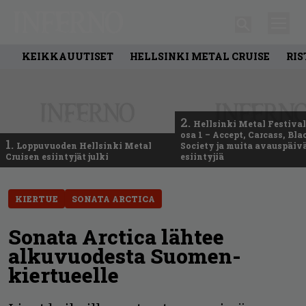
KEIKKAUUTISET
HELLSINKI METAL CRUISE
RIS
2.
Hellsinki Metal Festival
osa 1 – Accept, Carcass, Bla
1.
Loppuvuoden Hellsinki Metal
Society ja muita avauspäiv
Cruisen esiintyjät julki
esiintyjiä
KIERTUE
SONATA ARCTICA
Sonata Arctica lähtee
alkuvuodesta Suomen-
kiertueelle