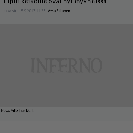
Liput keikoille ovat nyt myynnissä.
Julkaistu:
15.9.2017 11:35
Vesa Siltanen
Kuva: Ville Juurikkala