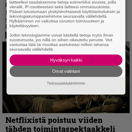
laitteellesi saadaksemme tietoja esimerkiksi sivuista, joilla
vierailit, IP-osoitteestasi sekä laitteesi ominaisuuksista.
Pääset tutustumaan yksityiskohtaisesti käyttötarkoituksiin ja
teknologiakumppaneihimme seuraavalla välilehdellä.
Hylkääminen voi vaikuttaa sivuston toimivuuteen ja
käytettävyyteen.
Jotkin teknologiamme voivat käsitellä tietoja myös ilman
suostumusta, jos niillä on siihen oikeutettu peruste. Voit
vastustaa tätä tai muuttaa asetuksiasi milloin tahansa
seuraavalla välilehdellä.
Hyväksyn kaikki
Omat valintani
Tietosuojakäytäntömme