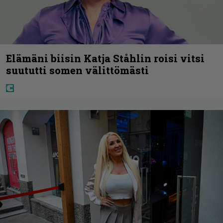
Elämäni biisin Katja Ståhlin roisi vitsi
suututti somen välittömästi