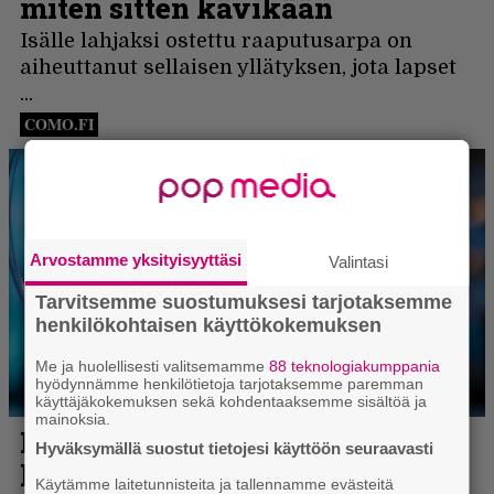
Arvostamme yksityisyyttäsi
Valintasi
Tarvitsemme suostumuksesi tarjotaksemme
henkilökohtaisen käyttökokemuksen
Me ja huolellisesti valitsemamme
88 teknologiakumppania
hyödynnämme henkilötietoja tarjotaksemme paremman
käyttäjäkokemuksen sekä kohdentaaksemme sisältöä ja
mainoksia.
Hyväksymällä suostut tietojesi käyttöön seuraavasti
Käytämme laitetunnisteita ja tallennamme evästeitä