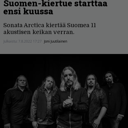
Suomen-kiertue starttaa
ensi kuussa
Sonata Arctica kiertää Suomea 11
akustisen keikan verran.
Julkaistu:
7.8.2022 17:27
Joni Juutilainen