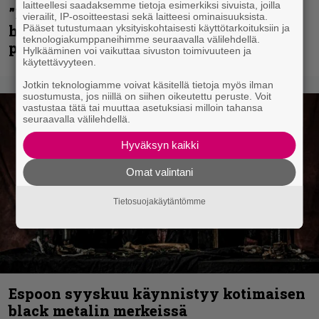
laitteellesi saadaksemme tietoja esimerkiksi sivuista, joilla
”Mitalini näyttää ihan plektralta” –
vierailit, IP-osoitteestasi sekä laitteesi ominaisuuksista.
huippu-uimari jamittelee Megadethiä
Pääset tutustumaan yksityiskohtaisesti käyttötarkoituksiin ja
teknologiakumppaneihimme seuraavalla välilehdellä.
palkinnollaan
Hylkääminen voi vaikuttaa sivuston toimivuuteen ja
käytettävyyteen.
Jotkin teknologiamme voivat käsitellä tietoja myös ilman
suostumusta, jos niillä on siihen oikeutettu peruste. Voit
vastustaa tätä tai muuttaa asetuksiasi milloin tahansa
seuraavalla välilehdellä.
Hyväksyn kaikki
Omat valintani
Tietosuojakäytäntömme
Espoon syyskuu käynnistyy kotimaisen
black metalin merkeissä