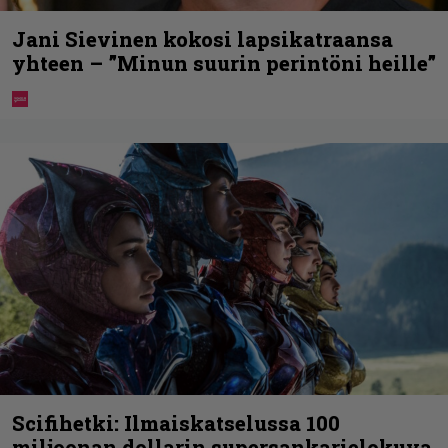
Jani Sievinen kokosi lapsikatraansa
yhteen – ”Minun suurin perintöni heille”
Scifihetki: Ilmaiskatselussa 100
miljoonan dollarin supersankarielokuva