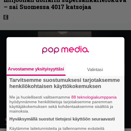
– sai Suomessa 4017 katsojaa
Arvostamme yksityisyyttäsi
Valintasi
Tarvitsemme suostumuksesi tarjotaksemme
henkilökohtaisen käyttökokemuksen
Me ja huolellisesti valitsemamme
88 teknologiakumppania
hyödynnämme henkilötietoja tarjotaksemme paremman
käyttäjäkokemuksen sekä kohdentaaksemme sisältöä ja
mainoksia.
Hyväksymällä suostut tietojesi käyttöön seuraavasti
Käytämme laitetunnisteita ja tallennamme evästeitä