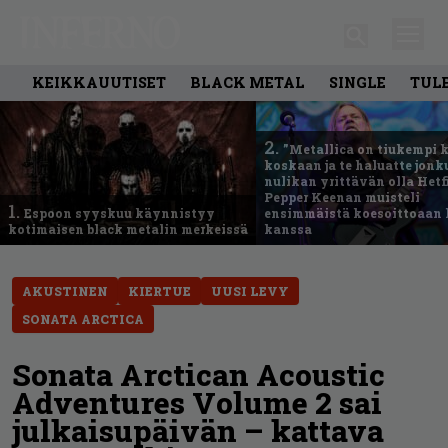
KEIKKAUUTISET
BLACK METAL
SINGLE
TUL
2.
”Metallica on tiukempi 
koskaan ja te haluatte jonk
nulikan yrittävän olla Hetfi
Pepper Keenan muisteli
1.
Espoon syyskuu käynnistyy
ensimmäistä koesoittoaan 
kotimaisen black metalin merkeissä
kanssa
AKUSTINEN
KIERTUE
UUSI LEVY
SONATA ARCTICA
Sonata Arctican Acoustic
Adventures Volume 2 sai
julkaisupäivän – kattava