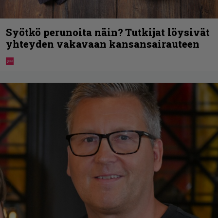
Syötkö perunoita näin? Tutkijat löysivät
yhteyden vakavaan kansansairauteen