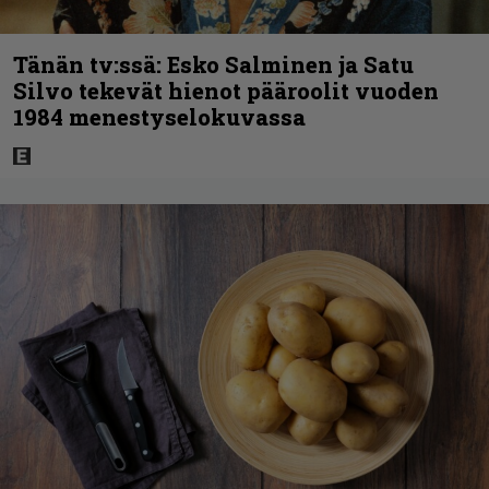
Tänän tv:ssä: Esko Salminen ja Satu
Silvo tekevät hienot pääroolit vuoden
1984 menestyselokuvassa