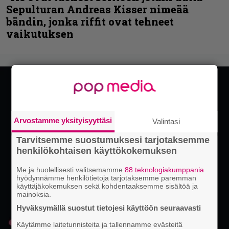
Sepulturan Andreas Kisser nimeää
bändin, jonka riffit ovat tehneet
vaikutuksen
Arvostamme yksityisyyttäsi
Valintasi
Tarvitsemme suostumuksesi tarjotaksemme
henkilökohtaisen käyttökokemuksen
Me ja huolellisesti valitsemamme
88 teknologiakumppania
hyödynnämme henkilötietoja tarjotaksemme paremman
käyttäjäkokemuksen sekä kohdentaaksemme sisältöä ja
mainoksia.
Hyväksymällä suostut tietojesi käyttöön seuraavasti
Käytämme laitetunnisteita ja tallennamme evästeitä