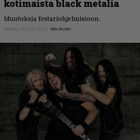
kotimaista black metalia
Muutoksia festariohjelmistoon.
Julkaistu:
18.8.2021 22:22
Niko Ikonen