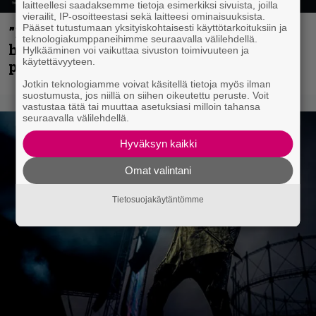
laitteellesi saadaksemme tietoja esimerkiksi sivuista, joilla
vierailit, IP-osoitteestasi sekä laitteesi ominaisuuksista.
Pääset tutustumaan yksityiskohtaisesti käyttötarkoituksiin ja
”Mitalini näyttää ihan plektralta” –
teknologiakumppaneihimme seuraavalla välilehdellä.
huippu-uimari jamittelee Megadethiä
Hylkääminen voi vaikuttaa sivuston toimivuuteen ja
käytettävyyteen.
palkinnollaan
Jotkin teknologiamme voivat käsitellä tietoja myös ilman
suostumusta, jos niillä on siihen oikeutettu peruste. Voit
vastustaa tätä tai muuttaa asetuksiasi milloin tahansa
seuraavalla välilehdellä.
Hyväksyn kaikki
Omat valintani
Tietosuojakäytäntömme