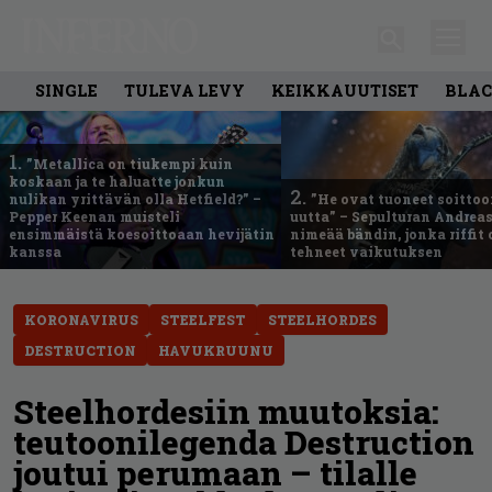
SINGLE
TULEVA LEVY
KEIKKAUUTISET
BLAC
1.
”Metallica on tiukempi kuin
koskaan ja te haluatte jonkun
2.
nulikan yrittävän olla Hetfield?” –
”He ovat tuoneet soittoo
Pepper Keenan muisteli
uutta” – Sepulturan Andreas
ensimmäistä koesoittoaan hevijätin
nimeää bändin, jonka riffit
kanssa
tehneet vaikutuksen
KORONAVIRUS
STEELFEST
STEELHORDES
DESTRUCTION
HAVUKRUUNU
Steelhordesiin muutoksia:
teutoonilegenda Destruction
joutui perumaan – tilalle