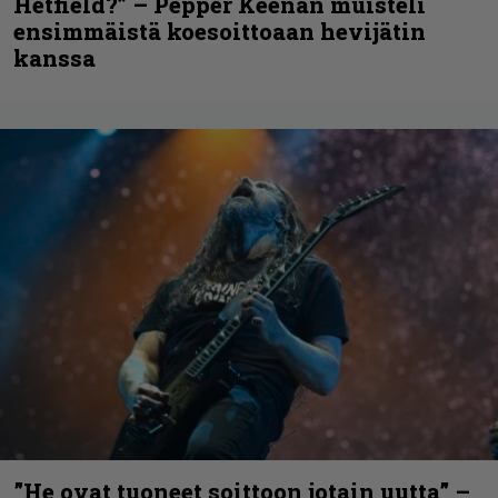
Hetfield?” – Pepper Keenan muisteli
ensimmäistä koesoittoaan hevijätin
kanssa
”He ovat tuoneet soittoon jotain uutta” –