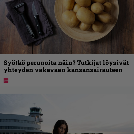
Syötkö perunoita näin? Tutkijat löysivät
yhteyden vakavaan kansansairauteen