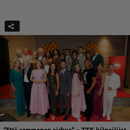
”Että semmonen sirkus” – TTK-kilpailijat