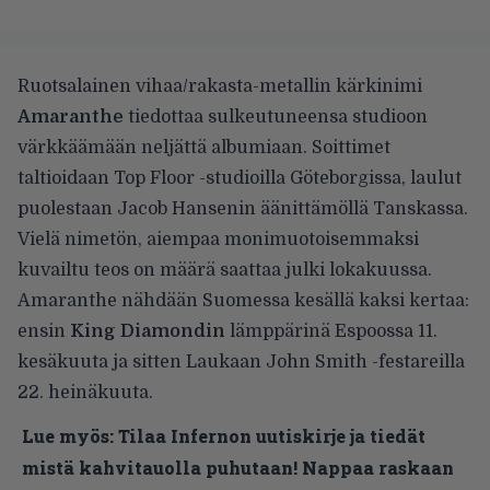
Ruotsalainen vihaa/rakasta-metallin kärkinimi
Amaranthe
tiedottaa sulkeutuneensa studioon
värkkäämään neljättä albumiaan. Soittimet
taltioidaan Top Floor -studioilla Göteborgissa, laulut
puolestaan Jacob Hansenin äänittämöllä Tanskassa.
Vielä nimetön, aiempaa monimuotoisemmaksi
kuvailtu teos on määrä saattaa julki lokakuussa.
Amaranthe nähdään Suomessa kesällä kaksi kertaa:
ensin
King Diamondin
lämppärinä Espoossa 11.
kesäkuuta ja sitten Laukaan John Smith -festareilla
22. heinäkuuta.
Lue myös:
Tilaa Infernon uutiskirje ja tiedät
mistä kahvitauolla puhutaan! Nappaa raskaan