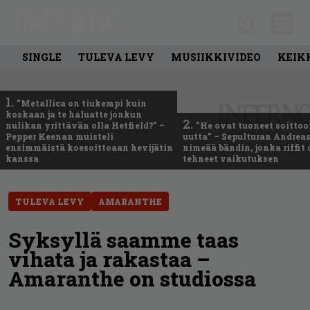
SINGLE
TULEVA LEVY
MUSIIKKIVIDEO
KEIK
1.
”Metallica on tiukempi kuin
koskaan ja te haluatte jonkun
2.
nulikan yrittävän olla Hetfield?” –
”He ovat tuoneet soittoo
Pepper Keenan muisteli
uutta” – Sepulturan Andreas
ensimmäistä koesoittoaan hevijätin
nimeää bändin, jonka riffit
kanssa
tehneet vaikutuksen
TULEVA LEVY
AMARANTHE
Syksyllä saamme taas
vihata ja rakastaa –
Amaranthe on studiossa