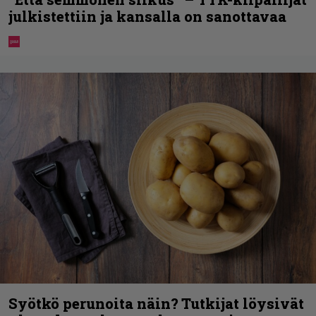
julkistettiin ja kansalla on sanottavaa
Syötkö perunoita näin? Tutkijat löysivät