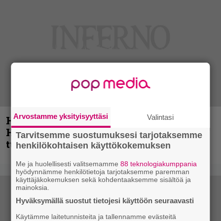
Arvostamme yksityisyyttäsi
Valintasi
Helloween- ja Gamma Ray -mies Kai
Hansen julkaisi uuden maistiaisen
Tarvitsemme suostumuksesi tarjotaksemme
tulevalta soololevyltä
henkilökohtaisen käyttökokemuksen
Me ja huolellisesti valitsemamme
88 teknologiakumppania
hyödynnämme henkilötietoja tarjotaksemme paremman
käyttäjäkokemuksen sekä kohdentaaksemme sisältöä ja
mainoksia.
Hyväksymällä suostut tietojesi käyttöön seuraavasti
Käytämme laitetunnisteita ja tallennamme evästeitä