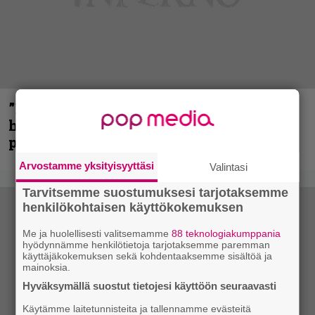
”Mitalini näyttää ihan plektralta” –
huippu-uimari jamittelee Megadethiä
palkinnollaan
Arvostamme yksityisyyttäsi
Valintasi
Tarvitsemme suostumuksesi tarjotaksemme
henkilökohtaisen käyttökokemuksen
Me ja huolellisesti valitsemamme
88 teknologiakumppania
hyödynnämme henkilötietoja tarjotaksemme paremman
käyttäjäkokemuksen sekä kohdentaaksemme sisältöä ja
mainoksia.
Hyväksymällä suostut tietojesi käyttöön seuraavasti
Käytämme laitetunnisteita ja tallennamme evästeitä