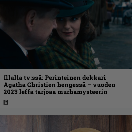
Illalla tv:ssä: Perinteinen dekkari
Agatha Christien hengessä – vuoden
2023 leffa tarjoaa murhamysteerin