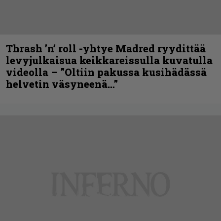
Thrash ’n’ roll -yhtye Madred ryydittää
levyjulkaisua keikkareissulla kuvatulla
videolla – ”Oltiin pakussa kusihädässä
helvetin väsyneenä…”