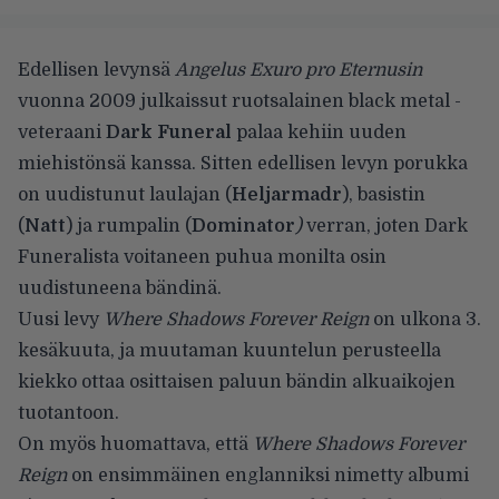
Edellisen levynsä
Angelus Exuro pro Eternusin
vuonna 2009 julkaissut ruotsalainen black metal -
veteraani
Dark Funeral
palaa kehiin uuden
miehistönsä kanssa. Sitten edellisen levyn porukka
on uudistunut laulajan (
Heljarmadr
), basistin
(
Natt
) ja rumpalin (
Dominator
)
verran, joten Dark
Funeralista voitaneen puhua monilta osin
uudistuneena bändinä.
Uusi levy
Where Shadows Forever Reign
on ulkona 3.
kesäkuuta, ja muutaman kuuntelun perusteella
kiekko ottaa osittaisen paluun bändin alkuaikojen
tuotantoon.
On myös huomattava, että
Where Shadows Forever
Reign
on ensimmäinen englanniksi nimetty albumi