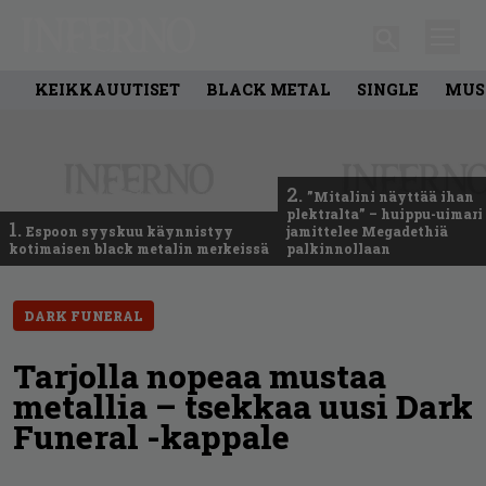
KEIKKAUUTISET
BLACK METAL
SINGLE
MUS
2.
”Mitalini näyttää ihan
plektralta” – huippu-uimari
1.
Espoon syyskuu käynnistyy
jamittelee Megadethiä
kotimaisen black metalin merkeissä
palkinnollaan
DARK FUNERAL
Tarjolla nopeaa mustaa
metallia – tsekkaa uusi Dark
Funeral -kappale