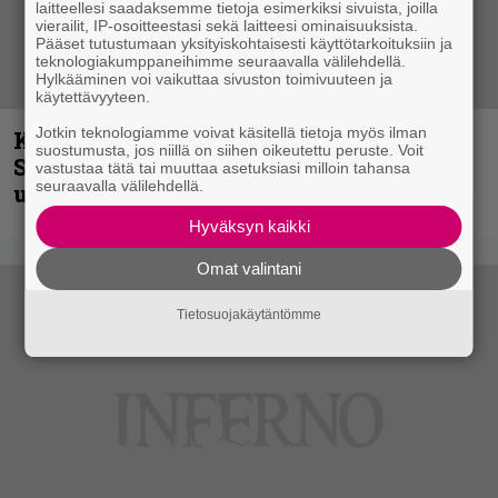
laitteellesi saadaksemme tietoja esimerkiksi sivuista, joilla
vierailit, IP-osoitteestasi sekä laitteesi ominaisuuksista.
Pääset tutustumaan yksityiskohtaisesti käyttötarkoituksiin ja
teknologiakumppaneihimme seuraavalla välilehdellä.
Hylkääminen voi vaikuttaa sivuston toimivuuteen ja
käytettävyyteen.
Jotkin teknologiamme voivat käsitellä tietoja myös ilman
Kunnianosoitus hyiselle Pohjolalle –
suostumusta, jos niillä on siihen oikeutettu peruste. Voit
Shining hyppäsi keskelle kinoksia
vastustaa tätä tai muuttaa asetuksiasi milloin tahansa
seuraavalla välilehdellä.
uudella videollaan
Hyväksyn kaikki
Omat valintani
Tietosuojakäytäntömme