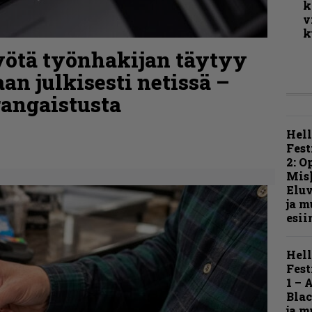
k
v
k
yötä työnhakijan täytyy
an julkisesti netissä –
rangaistusta
Hell
Fest
2: O
Mis
Eluv
ja m
esii
Hell
Fest
1 – 
Blac
ja m