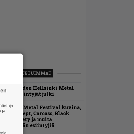
LUETUIMMAT
Loppuvuoden Hellsinki Metal
sen
ruisen esiintyjät julki
tietoja
ellsinki Metal Festival kuvina,
 ja
sa 1 – Accept, Carcass, Black
abel Society ja muita
vauspäivän esiintyjiä
toja