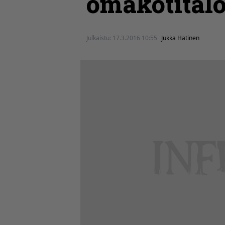
omakotitalo
Julkaistu:
17.3.2016 10:55
Jukka Hätinen