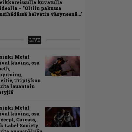
eikkareissulla kuvatulla
ideolla – ”Oltiin pakussa
usihädässä helvetin väsyneenä…”
LIVE
sinki Metal
ival kuvina, osa
peth,
þyrming,
eitie, Triptykon
uita lauantain
ntyjiä
sinki Metal
ival kuvina, osa
Accept, Carcass,
k Label Society
uita avauspäivän