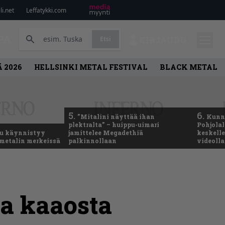
i.net
Leffatykki.com
PA
Etsi
KIRJAUDU
 2026
HELLSINKI METAL FESTIVAL
BLACK METAL
5.
6.
”Mitalini näyttää ihan
Kunni
plektralta” – huippu-uimari
Pohjolal
u käynnistyy
jamittelee Megadethiä
keskelle
metalin merkeissä
palkinnollaan
videoll
ta kaaosta