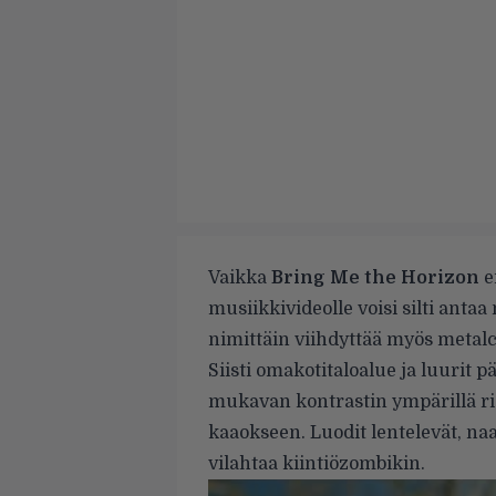
Vaikka
Bring Me the Horizon
e
musiikkivideolle voisi silti ant
nimittäin viihdyttää myös metal
Siisti omakotitaloalue ja luurit
mukavan kontrastin ympärillä ri
kaaokseen. Luodit lentelevät, naa
vilahtaa kiintiözombikin.