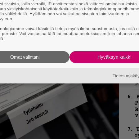
i sivuista, joilla vierailit, IP-osoitteestasi sekä laitteesi ominaisuuksista
H
an yksityiskohtaisesti käyttötarkoituksiin ja teknologiakumppaneihimm
o
la välilehdellä. Hylkääminen voi vaikuttaa sivuston toimivuuteen ja
E
yyteen.
l
knologiamme voivat käsitellä tietoja myös ilman suostumusta, jos niillä o
u peruste. Voit vastustaa tätä tai muuttaa asetuksiasi milloin tahansa se
lä.
k
m
Omat valintani
Hyväksyn kaikki
”
p
j
Tietosuojak
p
K
P
k
v
T
r