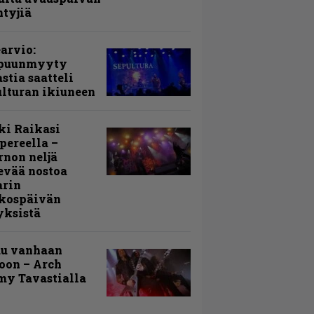
ntyjiä
arvio:
puunmyyty
stia saatteli
lturan ikiuneen
ki Raikasi
ereella –
rnon neljä
evää nostoa
arin
kospäivän
yksistä
uu vanhaan
toon – Arch
my Tavastialla