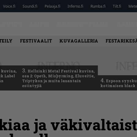
Voice.fi
Soundi.fi
Pelaaja.fi
Inferno.fi
Rumba.fi
Tilt.fi
Metel
ARVIOT
LEHTI
HAASTATTELUT
KAUP
TEILY
FESTIVAALIT
KUVAGALLERIA
FESTARIKESÄ
3.
 kuvina,
Hellsinki Metal Festival kuvina,
ck Label
osa 2: Opeth, Misþyrming, Eluveitie,
4.
än
Triptykon ja muita lauantain
Espoon syysku
esiintyjiä
kotimaisen black 
kiaa ja väkivaltais