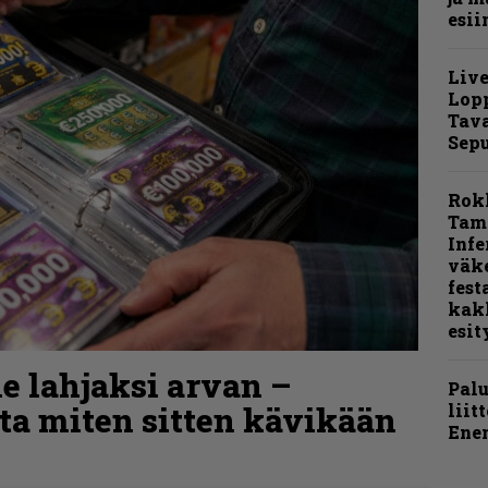
esii
Live
Lop
Tava
Sepu
Rok
Tamp
Infe
väk
fest
kak
esit
le lahjaksi arvan –
Pal
liit
tta miten sitten kävikään
Ene