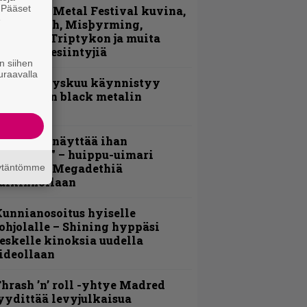
. Pääset
ellsinki Metal Festival kuvina,
e
sa 2: Opeth, Misþyrming,
luveitie, Triptykon ja muita
auantain esiintyjiä
n siihen
uraavalla
Espoon syyskuu käynnistyy
otimaisen black metalin
erkeissä
Mitalini näyttää ihan
lektralta” – huippu-uimari
amittelee Megadethiä
äytäntömme
alkinnollaan
unnianosoitus hyiselle
ohjolalle – Shining hyppäsi
eskelle kinoksia uudella
ideollaan
hrash ’n’ roll -yhtye Madred
yydittää levyjulkaisua