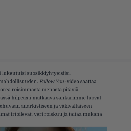
i lukeutuisi suosikkiyhtyeisiisi,
aa mahdollisuuden.
Follow You
-video saattaa
corea roisimmasta menosta pitäviä.
 päässä hilpeästi matkaava sankarimme luovat
ehuvaan anarkistiseen ja väkivaltaiseen
mat irtoilevat, veri roiskuu ja taitaa mukana