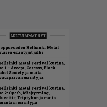
LUETUIMMAT NYT
Loppuvuoden Hellsinki Metal
ruisen esiintyjät julki
ellsinki Metal Festival kuvina,
sa 1 – Accept, Carcass, Black
abel Society ja muita
vauspäivän esiintyjiä
ellsinki Metal Festival kuvina,
sa 2: Opeth, Misþyrming,
luveitie, Triptykon ja muita
auantain esiintyjiä