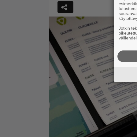
esimerkiks
tutustuma
seuraaval
käytettäv
Jotkin te
oikeutett
välilehdel