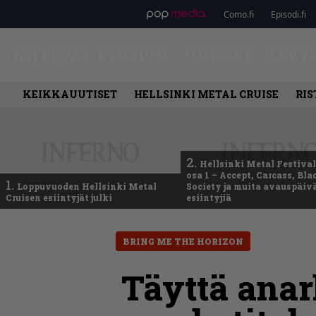
Como.fi
Episodi.fi
ETUSIVU
UUTISET
LEVY
KEIKKAUUTISET
HELLSINKI METAL CRUISE
RIS
2.
Hellsinki Metal Festival
osa 1 – Accept, Carcass, Bla
1.
Loppuvuoden Hellsinki Metal
Society ja muita avauspäiv
Cruisen esiintyjät julki
esiintyjiä
BRING ME THE HORIZON
Täyttä anar