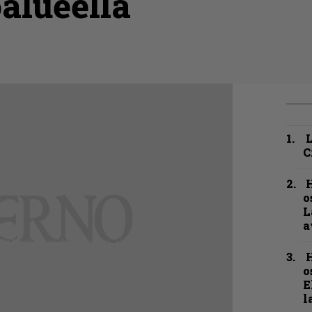
alueella
C
H
o
L
a
H
o
E
l