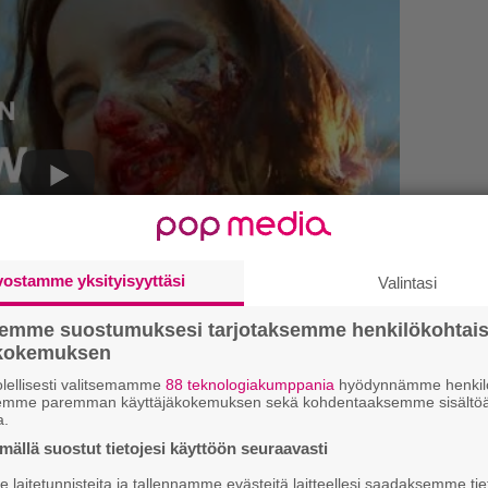
vostamme yksityisyyttäsi
Valintasi
semme suostumuksesi tarjotaksemme henkilökohtai
C
ökokemuksen
lellisesti valitsemamme
88 teknologiakumppania
hyödynnämme henkilö
H
kirje ja tiedät mistä kahvitauolla puhutaan!
semme paremman käyttäjäkokemuksen sekä kohdentaaksemme sisältöä
o
a.
et ja puheenaiheet suoraan sähköpostiin
L
ällä suostut tietojesi käyttöön seuraavasti
a
laitetunnisteita ja tallennamme evästeitä laitteellesi saadaksemme tie