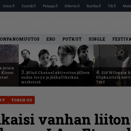
Voice.fi
Soundi.fi
Pelaaja.fi
Inferno.fi
Rumba.fi
Tilt.fi
Metel
ARVIOT
LEHTI
HAASTATTELUT
KAUP
ONPANOMUUTOS
ERO
POTKUT
SINGLE
FESTIV
n jotain
3.
4.
 Kisser
Blind Channel aktivoituu jälleen
Sid Wilsonin 
 ovat
uuden levyn ja jäähallikeikan
Slipknotista erot
merkeissä
TMZ
VY
TORCH US
lkaisi vanhan liiton