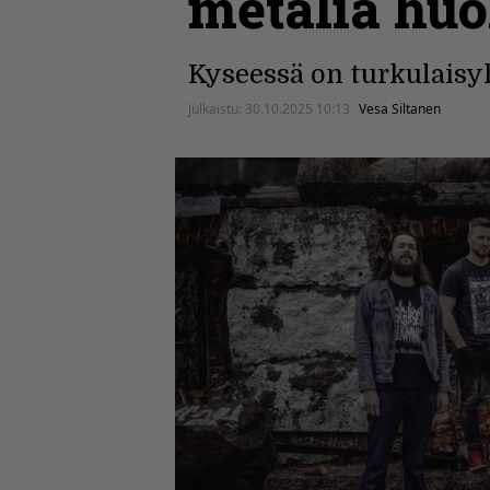
metalia huo
Kyseessä on turkulaisy
Julkaistu:
30.10.2025 10:13
Vesa Siltanen