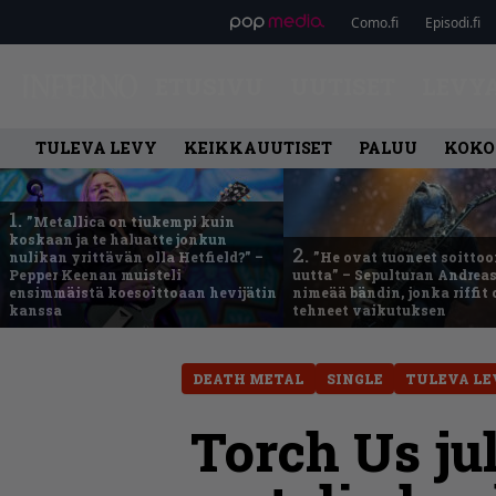
Como.fi
Episodi.fi
ETUSIVU
UUTISET
LEVY
TULEVA LEVY
KEIKKAUUTISET
PALUU
KOKO
1.
”Metallica on tiukempi kuin
koskaan ja te haluatte jonkun
2.
nulikan yrittävän olla Hetfield?” –
”He ovat tuoneet soittoo
Pepper Keenan muisteli
uutta” – Sepulturan Andreas
ensimmäistä koesoittoaan hevijätin
nimeää bändin, jonka riffit
kanssa
tehneet vaikutuksen
DEATH METAL
SINGLE
TULEVA LE
Torch Us ju