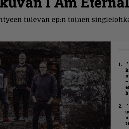
kuvan I Am Eternal
htyeen tulevan ep:n toinen singlelohka
”
k
n
–
e
h
”
u
n
t