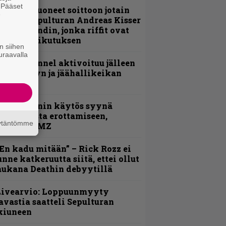
. Pääset
He ovat tuoneet soittoon jotain
e
utta” – Sepulturan Andreas Kisser
imeää bändin, jonka riffit ovat
ehneet vaikutuksen
n siihen
uraavalla
lind Channel aktivoituu jälleen
uden levyn ja jäähallikeikan
erkeissä
id Wilsonin käytös syynä
lipknotista erottamiseen,
äytäntömme
aportoi TMZ
En kadu mitään” – Rick Rozz ei
unne katkeruutta siitä, ettei ollut
ukana Deathin debyytillä
Livearvio: Loppuunmyyty
avastia saatteli Sepulturan
kiuneen