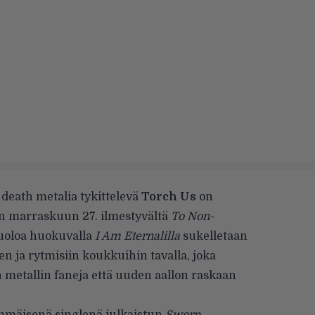
death metalia tykittelevä
Torch Us
on
un marraskuun 27. ilmestyvältä
To Non-
kuoloa huokuvalla
I Am Eternalilla
sukelletaan
n ja rytmisiin koukkuihin tavalla, joka
metallin faneja että uuden aallon raskaan