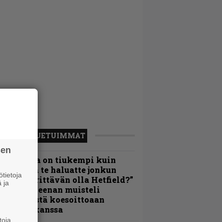
LUETUIMMAT
sen
Metallica on tiukempi kuin
oskaan ja te haluatte jonkun
tietoja
ulikan yrittävän olla Hetfield?”
 ja
 Pepper Keenan muisteli
nsimmäistä koesoittoaan
evijätin kanssa
toja