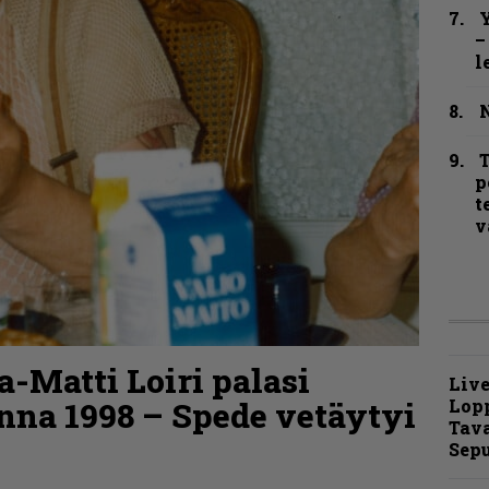
Y
–
l
N
T
p
t
v
a-Matti Loiri palasi
Live
Lop
nna 1998 – Spede vetäytyi
Tava
Sepu