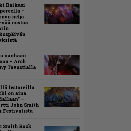
ki Raikasi
ereella –
rnon neljä
evää nostoa
arin
kospäivän
yksistä
uu vanhaan
toon – Arch
my Tavastialla
llä festareilla
ki on aina
allaan” –
rtti John Smith
 Festivalista
n Smith Rock