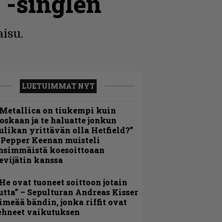
 -singlen
isu.
LUETUIMMAT NYT
Metallica on tiukempi kuin
oskaan ja te haluatte jonkun
ulikan yrittävän olla Hetfield?”
 Pepper Keenan muisteli
nsimmäistä koesoittoaan
evijätin kanssa
He ovat tuoneet soittoon jotain
utta” – Sepulturan Andreas Kisser
imeää bändin, jonka riffit ovat
ehneet vaikutuksen