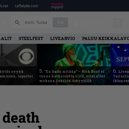
i.net
Leffatykki.com
PA
Etsi
KIRJAUDU
AALIT
STEELFEST
LIVEARVIO
PALUU KEIKKALAVO
5.
6.
käytös syynä
”En kadu mitään” – Rick Rozz ei
Live
tamiseen, raportoi
tunne katkeruutta siitä, ettei ollut
Tavastia
mukana Deathin debyytillä
ikiunee
 death