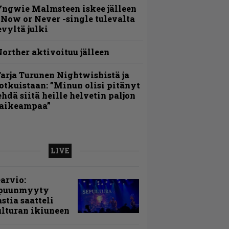
ngwie Malmsteen iskee jälleen
 Now or Never -single tulevalta
evyltä julki
orther aktivoituu jälleen
arja Turunen Nightwishistä ja
otkuistaan: ”Minun olisi pitänyt
ehdä siitä heille helvetin paljon
aikeampaa”
LIVE
arvio:
puunmyyty
stia saatteli
lturan ikiuneen