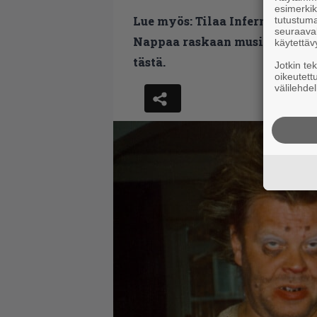
esimerkiks
Lue myös:
Tilaa Infernon uutis
tutustuma
seuraaval
Nappaa raskaan musiikin uutis
käytettäv
tästä.
Jotkin te
oikeutett
välilehdel