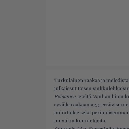
Turkulainen raakaa ja melodista 
julkaissut toisen sinkkulohkais
Existence
-ep:ltä. Vanhan liiton 
syvälle raakaan aggressiivisuutee
puhuttelee sekä perinteisemmän 
musiikin kuuntelijoita.