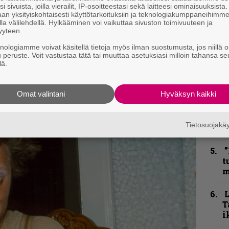
i sivuista, joilla vierailit, IP-osoitteestasi sekä laitteesi ominaisuuksista
”
kirje ja tiedät mistä kahvitauolla puhutaan!
an yksityiskohtaisesti käyttötarkoituksiin ja teknologiakumppaneihimm
u
la välilehdellä. Hylkääminen voi vaikuttaa sivuston toimivuuteen ja
et ja puheenaiheet suoraan sähköpostiin
n
yyteen.
t
knologiamme voivat käsitellä tietoja myös ilman suostumusta, jos niillä o
u peruste. Voit vastustaa tätä tai muuttaa asetuksiasi milloin tahansa se
B
lä.
u
m
Omat valintani
Hyväksyn kaikki
S
S
Tietosuojak
r
”
t
m
T
i