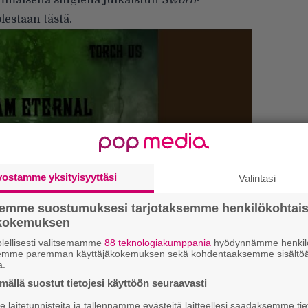
mmäisenä singlenä julkaistun
Sworn
-
olestaan
tästä
.
vostamme yksityisyyttäsi
Valintasi
semme suostumuksesi tarjotaksemme henkilökohtai
”
ökokemuksen
k
lellisesti valitsemamme
88 teknologiakumppania
hyödynnämme henkilö
n
semme paremman käyttäjäkokemuksen sekä kohdentaaksemme sisältöä
–
a.
e
 ja melodista synkkyyttä ilman
ällä suostut tietojesi käyttöön seuraavasti
h
telee soundiaan Sworn-singlellä
laitetunnisteita ja tallennamme evästeitä laitteellesi saadaksemme tie