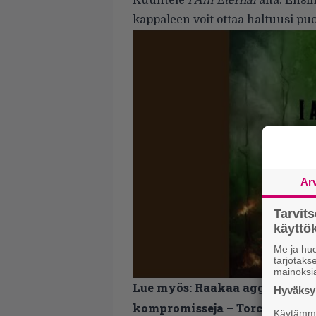
Kuuntele
I Am Eternal
alta. Ensi
kappaleen voit ottaa haltuusi pu
Ar
Tarvit
käytt
Me ja huo
tarjotak
mainoksi
Lue myös:
Raakaa aggressiota
Hyväksym
kompromisseja – Torch Us esit
Käytämme 