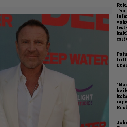
Rok
Tamp
Infe
väk
fest
kak
esit
Pal
liit
Ene
”Näi
kaik
kohd
rapo
Rock
Joh