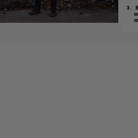
B
u
m