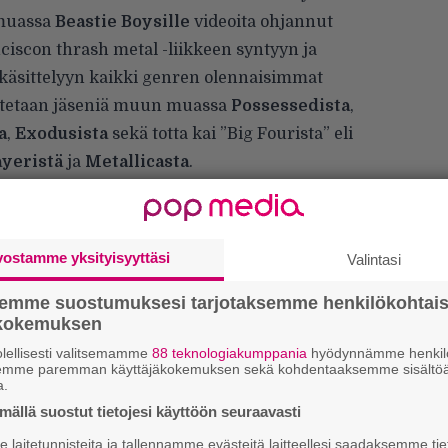
 muassa
Beastie Boysille
videoita ohjannut
iscon thrash metal -liikkeen syntyyn ja
käsittelyyn kaikki genren olennaisimmat
itetaan jäseniä muun muassa
Possessedista
,
a
,
Exodusista
sekä totta kai ”Big Fourista” eli
ayeristä
ja
Metallicasta
.
n festivaalin lopullinen ohjelmisto
tiistaina 29. lokakuuta. Ennakkomyynti
kuuta Finnkinon teattereissa ja
vostamme yksityisyyttäsi
Valintasi
Visionsista löydät
täältä
. Tapahtuman
semme suostumuksesi tarjotaksemme henkilökohtai
ökokemuksen
”
lellisesti valitsemamme
88 teknologiakumppania
hyödynnämme henkilö
k
semme paremman käyttäjäkokemuksen sekä kohdentaaksemme sisältöä
n
a.
–
ällä suostut tietojesi käyttöön seuraavasti
e
h
laitetunnisteita ja tallennamme evästeitä laitteellesi saadaksemme tie