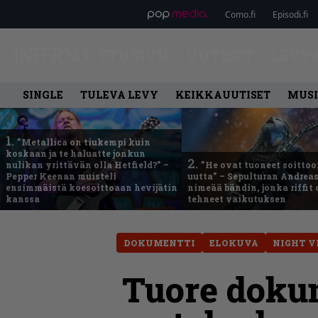
Como.fi
Episodi.fi
ETUSIVU
UUTISET
LEVY
SINGLE
TULEVA LEVY
KEIKKAUUTISET
MUSI
1.
”Metallica on tiukempi kuin
koskaan ja te haluatte jonkun
2.
nulikan yrittävän olla Hetfield?” –
”He ovat tuoneet soittoo
Pepper Keenan muisteli
uutta” – Sepulturan Andreas
ensimmäistä koesoittoaan hevijätin
nimeää bändin, jonka riffit
kanssa
tehneet vaikutuksen
DOKUMENTTI
ELOKUVA
NIGHT V
Tuore dokum