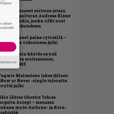
. Pääset
e
He ovat tuoneet soittoon jotain
utta” – Sepulturan Andreas Kisser
imeää bändin, jonka riffit ovat
n siihen
ehneet vaikutuksen
uraavalla
lind Channel palaa rytinällä –
uplasingle videoineen julki
id Wilsonin käytös syynä
lipknotista erottamiseen,
äytäntömme
aportoi TMZ
ngwie Malmsteen iskee jälleen
 Now or Never -single tulevalta
evyltä julki
äin lähtee Ghostin Tobias
orgelta Accept – menossa
ukana myös Anthrax- ja Korn-
iehistöä