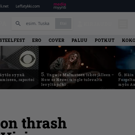
i.net
Leffatykki.com
PA
Etsi
KIRJAUDU
STEELFEST
ERO
COVER
PALUU
POTKUT
KOK
5.
6.
käytös syynä
Yngwie Malmsteen iskee jälleen –
Näin 
tamiseen, raportoi
Now or Never -single tulevalta
Forgelt
levyltä julki
myös An
on thrash