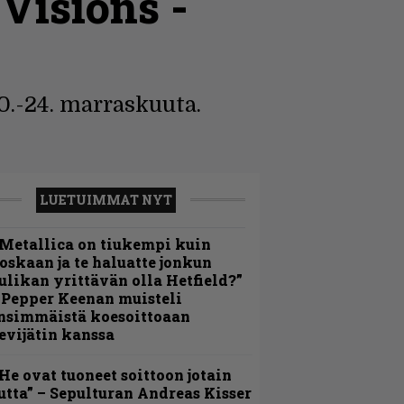
Visions -
0.-24. marraskuuta.
LUETUIMMAT NYT
Metallica on tiukempi kuin
oskaan ja te haluatte jonkun
ulikan yrittävän olla Hetfield?”
 Pepper Keenan muisteli
nsimmäistä koesoittoaan
evijätin kanssa
He ovat tuoneet soittoon jotain
utta” – Sepulturan Andreas Kisser