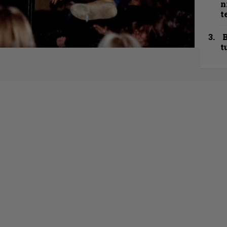
n
t
B
t