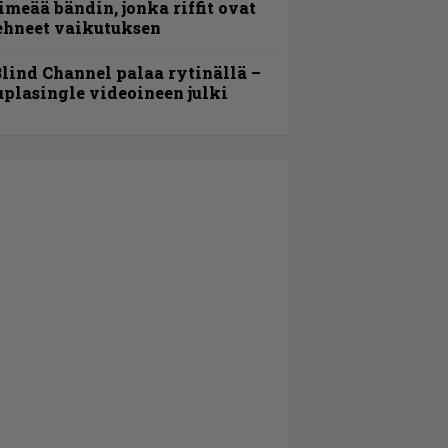
imeää bändin, jonka riffit ovat
ehneet vaikutuksen
lind Channel palaa rytinällä –
uplasingle videoineen julki