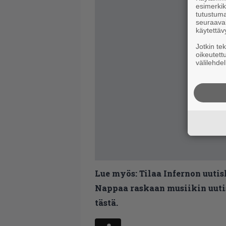
esimerkiks
tutustuma
seuraaval
käytettäv
Jotkin te
oikeutett
välilehdel
Lue myös:
Tilaa Infernon uutis
Nappaa raskaan musiikin uutis
tästä.