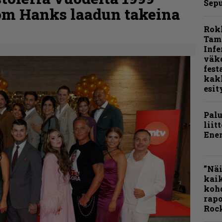
Sepu
om Hanks laadun takeina
Rok
Tamp
Infe
väk
fest
kak
esit
Pal
liit
Ene
”Näi
kaik
kohd
rapo
Rock