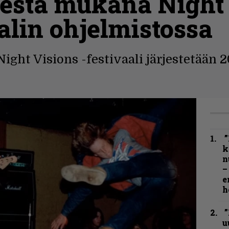
estä mukana Night 
aalin ohjelmistossa
ght Visions -festivaali järjestetään 2
”
k
n
–
e
h
”
u