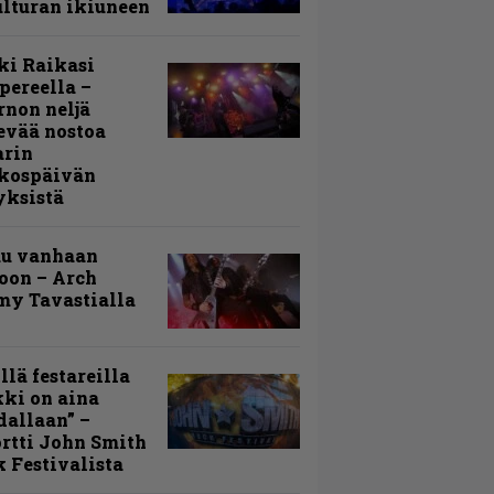
lturan ikiuneen
ki Raikasi
ereella –
rnon neljä
evää nostoa
arin
kospäivän
yksistä
uu vanhaan
toon – Arch
my Tavastialla
llä festareilla
ki on aina
allaan” –
rtti John Smith
 Festivalista