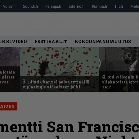
Voice.fi
Soundi.fi
Pelaaja.fi
Inferno.fi
Rumba.fi
Tilt.fi
Metel
ARVIOT
LEHTI
HAASTATTELUT
KAUP
IKKIVIDEO
FESTIVAALIT
KOKOONPANOMUUTOS
n jotain
4.
 Kisser
Sid Wilsonin 
3.
 ovat
Blind Channel palaa rytinällä –
Slipknotista erot
tuplasingle videoineen julki
TMZ
ISIONS
entti San Francisc