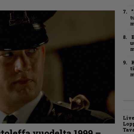
”
t
m
B
u
m
t
m
Live
Lop
Tava
stoleffa vuodelta 1999 –