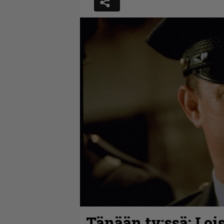
Tänään tv:ssä: Loi