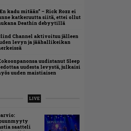
En kadu mitään” – Rick Rozz ei
unne katkeruutta siitä, ettei ollut
ukana Deathin debyytillä
lind Channel aktivoituu jälleen
uden levyn ja jäähallikeikan
erkeissä
Kokoonpanonsa uudistanut Sleep
iedottaa uudesta levystä, julkaisi
yös uuden maistiaisen
LIVE
arvio:
puunmyyty
stia saatteli