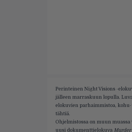
Perinteinen Night Visions -elokuv
jälleen marraskuun lopulla. Luv
elokuvien parhaimmistoa, kohu-u
tähtiä.
Ohjelmistossa on muun muassa v
uusi dokumenttielokuva
Murder 