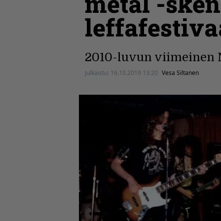
metal -sken
leffafestiv
2010-luvun viimeinen Ni
Julkaistu:
16.10.2019 13:20
Vesa Siltanen