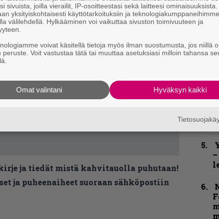
i sivuista, joilla vierailit, IP-osoitteestasi sekä laitteesi ominaisuuksista
an yksityiskohtaisesti käyttötarkoituksiin ja teknologiakumppaneihimm
”
la välilehdellä. Hylkääminen voi vaikuttaa sivuston toimivuuteen ja
u
yyteen.
n
knologiamme voivat käsitellä tietoja myös ilman suostumusta, jos niillä o
t
u peruste. Voit vastustaa tätä tai muuttaa asetuksiasi milloin tahansa se
lä.
B
t
Omat valintani
Hyväksyn kaikki
S
S
Tietosuojak
r
Y
–
l
kirje ja tiedät mistä kahvitauolla puhutaan!
et ja puheenaiheet suoraan sähköpostiin
N
F
m
m