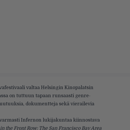
afestivaali valtaa Helsingin Kinopalatsin
assa on tuttuun tapaan runsaasti genre-
utuuksia, dokumentteja sekä vierailevia
armasti Infernon lukijakuntaa kiinnostava
in the Front Row: The San Francisco Bay Area