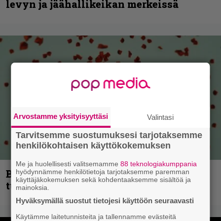
levyn ja jäähallikeikan merkeissä
Arvostamme yksityisyyttäsi
Valintasi
Tarvitsemme suostumuksesi tarjotaksemme
henkilökohtaisen käyttökokemuksen
Me ja huolellisesti valitsemamme
88 teknologiakumppania
Blind Channel palaa rytinällä –
hyödynnämme henkilötietoja tarjotaksemme paremman
käyttäjäkokemuksen sekä kohdentaaksemme sisältöä ja
tuplasingle videoineen julki
mainoksia.
Hyväksymällä suostut tietojesi käyttöön seuraavasti
Käytämme laitetunnisteita ja tallennamme evästeitä