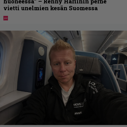
huoneessa” – Renny Harlinin perhe
vietti unelmien kesän Suomessa