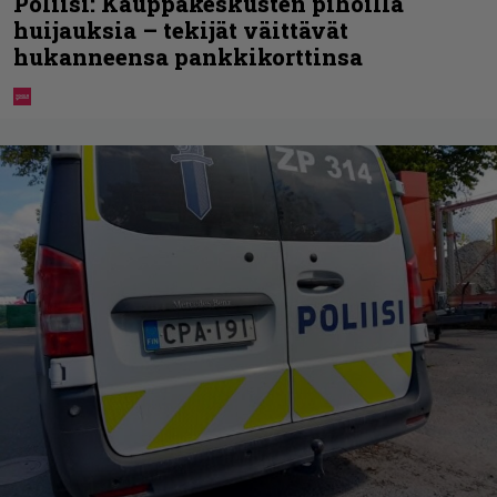
Poliisi: Kauppakeskusten pihoilla
huijauksia – tekijät väittävät
hukanneensa pankkikorttinsa