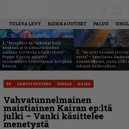
TULEVA LEVY
KEIKKAUUTISET
PALUU
SING
1.
”Metallica on tiukempi kuin
koskaan ja te haluatte jonkun
2.
nulikan yrittävän olla Hetfield?” –
”He ovat tuoneet soittoo
Pepper Keenan muisteli
uutta” – Sepulturan Andreas
ensimmäistä koesoittoaan hevijätin
nimeää bändin, jonka riffit
kanssa
tehneet vaikutuksen
EP
SANOITUSVIDEO
SINGLE
KAIRA
Vahvatunnelmainen
maistiainen Kairan ep:ltä
julki – Vanki käsittelee
menetystä