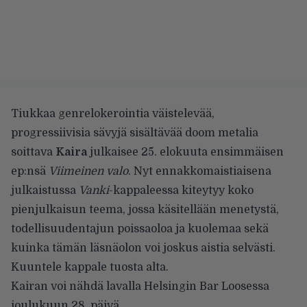
Tiukkaa genrelokerointia väistelevää,
progressiivisia sävyjä sisältävää doom metalia
soittava
Kaira
julkaisee 25. elokuuta ensimmäisen
ep:nsä
Viimeinen valo
. Nyt ennakkomaistiaisena
julkaistussa
Vanki
-kappaleessa kiteytyy koko
pienjulkaisun teema, jossa käsitellään menetystä,
todellisuudentajun poissaoloa ja kuolemaa sekä
kuinka tämän läsnäolon voi joskus aistia selvästi.
Kuuntele kappale tuosta alta.
Kairan voi nähdä lavalla Helsingin Bar Loosessa
joulukuun 28. päivä.