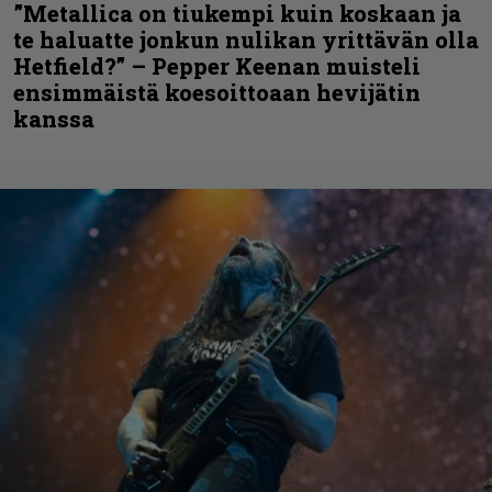
”Metallica on tiukempi kuin koskaan ja
te haluatte jonkun nulikan yrittävän olla
Hetfield?” – Pepper Keenan muisteli
ensimmäistä koesoittoaan hevijätin
kanssa