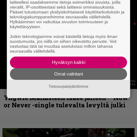
laitteellesi saadaksemme tietoja esimerkiksi sivuista, joilla
vierailit, IP-osoitteestasi sekä laitteesi ominaisuuksista.
Pääset tutustumaan yksityiskohtaisesti käyttötarkoituksiin ja
teknologiakumppaneihimme seuraavalla välilehdellä.
Hylkääminen voi vaikuttaa sivuston toimivuuteen ja
käytettävyyteen.
Jotkin teknologiamme voivat käsitellä tietoja myös ilman
suostumusta, jos niillä on siihen oikeutettu peruste. Voit
vastustaa tätä tai muuttaa asetuksiasi milloin tahansa
seuraavalla välilehdellä.
Hyväksyn kaikki
Omat valintani
Tietosuojakäytäntömme
Yngwie Malmsteen iskee jälleen – Now
or Never -single tulevalta levyltä julki